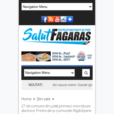
Concertul KLUMEA se amână din cauza vremii. Daniel Ignat și Titi Cîrstea
NOUTATI
Home
Știri sate
27 de comune din județ primesc microbuze
electrice. Printre ele și comunele făgărășene: