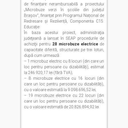
de finanțare nerambursabilă a proiectului
„Microbuze verzi în școlile din județul
Brașov”, finanțat prin Programul Național de
Redresare și Reziliență, Componenta C15:
Educație.
În baza acestui proiect, administraţia
judeţeană a lansat în SEAP procedurile de
achiziţii pentru
28 microbuze electrice
de
capacitate diferită, structurate pe trei loturi,
după cum urmează:
– 1 microbuz electric cu 8 locuri (din care un
loc pentru persoane cu dizabilități), estimat
la 246.920,17 lei (fără TVA);
– 8 microbuze electrice cu 16 locuri (din
care un loc pentru persoane cu dizabilități),
cu o valoare estimată la 9.098.696,52 lei;
– 19 microbuze electrice cu 22 locuri (din
care un loc pentru persoane cu dizabilități),
cu o valoare estimată de 20.826.894,92 lei.