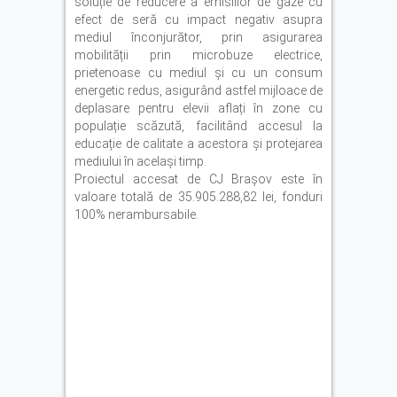
soluție de reducere a emisiilor de gaze cu
efect de seră cu impact negativ asupra
mediul înconjurător, prin asigurarea
mobilității prin microbuze electrice,
prietenoase cu mediul și cu un consum
energetic redus, asigurând astfel mijloace de
deplasare pentru elevii aflați în zone cu
populație scăzută, facilitând accesul la
educație de calitate a acestora și protejarea
mediului în același timp.
Proiectul accesat de CJ Braşov este în
valoare totală de 35.905.288,82 lei, fonduri
100% nerambursabile.