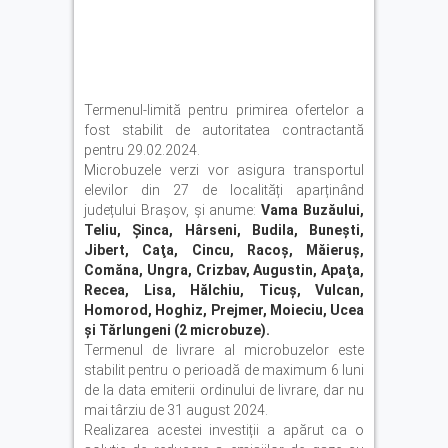
Termenul-limită pentru primirea ofertelor a
fost stabilit de autoritatea contractantă
pentru 29.02.2024.
Microbuzele verzi vor asigura transportul
elevilor din 27 de localități aparținând
județului Brașov, şi anume:
Vama Buzăului,
Teliu, Şinca, Hârseni, Budila, Buneşti,
Jibert, Caţa, Cincu, Racoş, Măieruş,
Comăna, Ungra, Crizbav, Augustin, Apaţa,
Recea, Lisa, Hălchiu, Ticuş, Vulcan,
Homorod, Hoghiz, Prejmer, Moieciu, Ucea
şi Tărlungeni (2 microbuze).
Termenul de livrare al microbuzelor este
stabilit pentru o perioadă de maximum 6 luni
de la data emiterii ordinului de livrare, dar nu
mai târziu de 31 august 2024.
Realizarea acestei investiții a apărut ca o