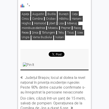
Apața
Augustin
Budila
Buneşti
Cața
Cincu
Comăna
Crizbav
Hălchiu
Harseni
Hoghiz
Homorod
jibert
Lisa
Măieruș
microbuze electrice
Moieciu
Prejmer
Racoș
Recea
Şinca
Tărlungeni
Teliu
Ticuș
Ucea
Ungra
Vama Buzăului
Vulcan
Județul Brașov, locul al doilea la nivel
național în privința incidenței rujeolei.
Peste 90% dintre cazurile confirmate s-
au înregistrat la persoane nevaccinate
Doi câini, căzuți într-un șanț de 15 metri,
salvați de pompieri. Operațiunea de la
Comăna de Jos a durat 6 ore