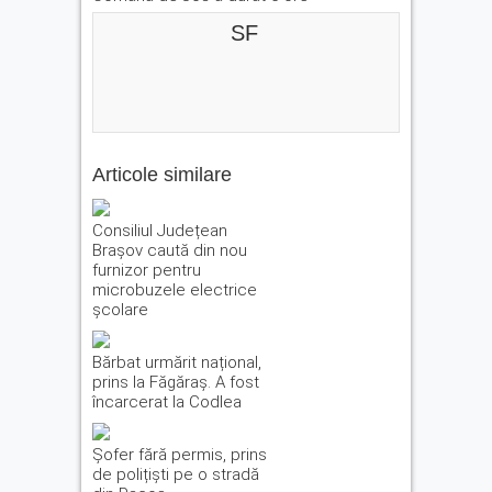
SF
Articole similare
Consiliul Județean
Brașov caută din nou
furnizor pentru
microbuzele electrice
școlare
Bărbat urmărit național,
prins la Făgăraș. A fost
încarcerat la Codlea
Șofer fără permis, prins
de polițiști pe o stradă