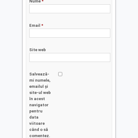
Nume
*
Email
*
Site web
Salvează-
mi numele,
emailul și
site-ul web
în acest
navigator
pentru
data
viitoare
când o să
comentez.