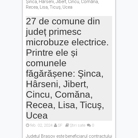
Şinca, Hârseni, Jibert, Cincu, Comăna,
Recea, Lisa, Ticuş, Ucea
27 de comune din
județ primesc
microbuze electrice.
Printre ele și
comunele
făgărășene: Şinca,
Hârseni, Jibert,
Cincu, Comăna,
Recea, Lisa, Ticuş,
Ucea
feb. 02, 2024
SF
Știri sate
0
Județul Brașov este beneficiarul contractului