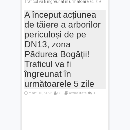
Traficul va fi îngreunat în următoarele 5 zile
A început acțiunea
de tăiere a arborilor
periculoși de pe
DN13, zona
Pădurea Bogății!
Traficul va fi
îngreunat în
următoarele 5 zile
mart. 13, 2025
SF
Actualitate
0