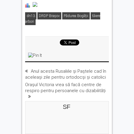
dn13
DRDP Brașov
Pădurea Bogății
tăiere
arbori
Anul acesta Rusaliile și Paștele cad în
aceleași zile pentru ortodocși și catolici
Orașul Victoria vrea să facă centre de
respiro pentru persoanele cu dizabilități
SF