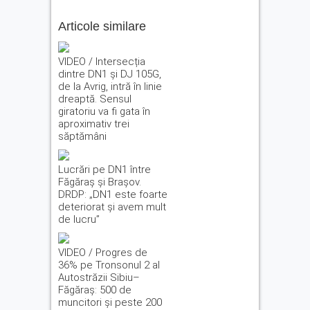
Articole similare
VIDEO / Intersecția
dintre DN1 și DJ 105G,
de la Avrig, intră în linie
dreaptă. Sensul
giratoriu va fi gata în
aproximativ trei
săptămâni
Lucrări pe DN1 între
Făgăraș și Brașov.
DRDP: „DN1 este foarte
deteriorat și avem mult
de lucru”
VIDEO / Progres de
36% pe Tronsonul 2 al
Autostrăzii Sibiu–
Făgăraș: 500 de
muncitori și peste 200