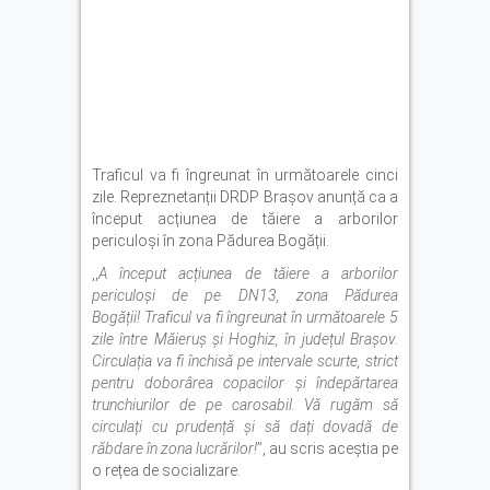
Traficul va fi îngreunat în următoarele cinci
zile. Repreznetanții DRDP Brașov anunță ca a
început acțiunea de tăiere a arborilor
periculoși în zona Pădurea Bogății.
,,
A început acțiunea de tăiere a arborilor
periculoși de pe DN13, zona Pădurea
Bogății! Traficul va fi îngreunat în următoarele 5
zile între Măieruș și Hoghiz, în județul Brașov.
Circulația va fi închisă pe intervale scurte, strict
pentru doborârea copacilor și îndepărtarea
trunchiurilor de pe carosabil. Vă rugăm să
circulați cu prudență și să dați dovadă de
răbdare în zona lucrărilor!
’’, au scris aceștia pe
o rețea de socializare.