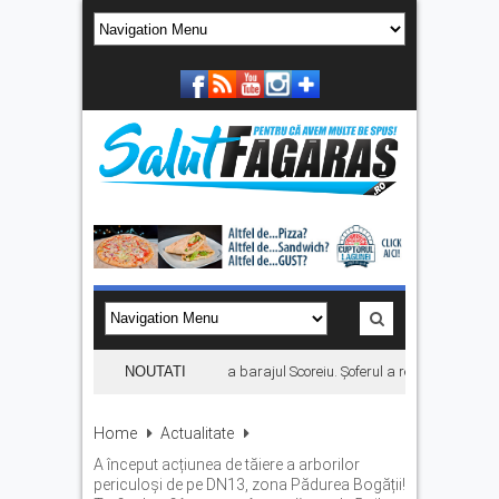
Autoturism căzut în râul Olt, la barajul Scoreiu. Șoferul a reușit să iasă d
NOUTATI
Home
Actualitate
A început acțiunea de tăiere a arborilor
periculoși de pe DN13, zona Pădurea Bogății!