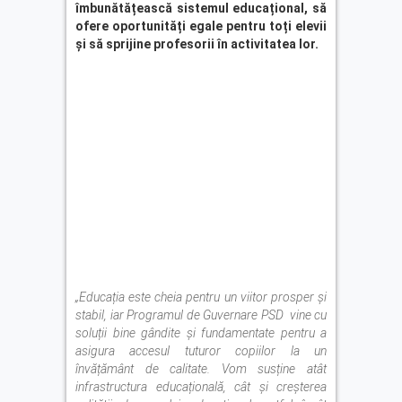
îmbunătățească sistemul educațional, să
ofere oportunități egale pentru toți elevii
și să sprijine profesorii în activitatea lor.
„Educa
ț
ia este cheia pentru un viitor prosper
ș
i
stabil, iar Programul de Guvernare PSD vine cu
solu
ț
ii bine gândite și fundamentate pentru a
asigura accesul tuturor copiilor la un
învățământ de calitate. Vom susține atât
infrastructura educațională, cât și creșterea