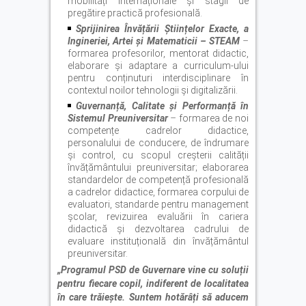
mobilități internaționale și stagii de
pregătire practică profesională.
Sprijinirea Învă
ț
ării
Ș
tiin
ț
elor Exacte, a
Ingineriei, Artei
ș
i Matematicii – STEAM
–
formarea profesorilor, mentorat didactic,
elaborare și adaptare a curriculum-ului
pentru conținuturi interdisciplinare în
contextul noilor tehnologii și digitalizării.
Guvernan
ț
ă, Calitate
ș
i Performan
ț
ă în
Sistemul Preuniversitar
–
formarea de noi
competențe cadrelor didactice,
personalului de conducere, de îndrumare
și control, cu scopul creșterii calității
învățământului preuniversitar; elaborarea
standardelor de competență profesională
a cadrelor didactice, formarea corpului de
evaluatori, standarde pentru management
școlar, revizuirea evaluării în cariera
didactică și dezvoltarea cadrului de
evaluare instituțională din învățământul
preuniversitar.
„Programul PSD de Guvernare vine cu solu
ț
ii
pentru fiecare copil, indiferent de localitatea
în care trăiește. Suntem hotărâți să aducem