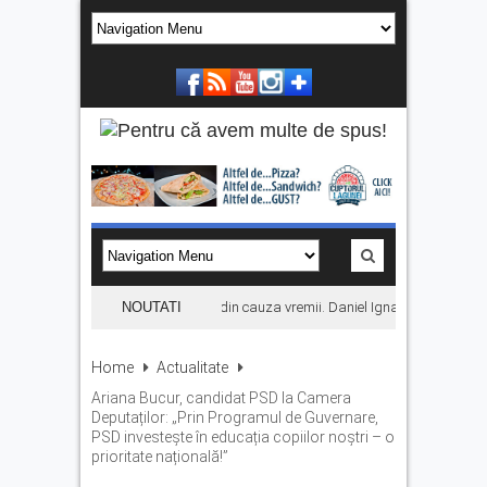
Concertul KLUMEA se amână din cauza vremii. Daniel Ignat și Titi Cîrstea 
NOUTATI
Home
Actualitate
Ariana Bucur, candidat PSD la Camera
Deputaților: „Prin Programul de Guvernare,
PSD investește în educația copiilor noștri – o
prioritate națională!”