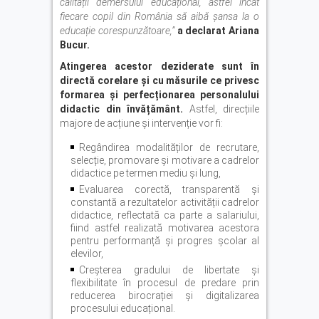
calității demersului educațional, astfel încât
fiecare copil din România să aibă șansa la o
educație corespunzătoare,”
a declarat Ariana
Bucur.
Atingerea acestor deziderate sunt în
directă corelare
ș
i cu măsurile ce privesc
formarea
ș
i perfec
ț
ionarea personalului
didactic din învățământ.
Astfel, direcțiile
majore de acțiune și intervenție vor fi:
Regândirea modalităților de recrutare,
selecție, promovare și motivare a cadrelor
didactice pe termen mediu și lung,
Evaluarea corectă, transparentă și
constantă a rezultatelor activității cadrelor
didactice, reflectată ca parte a salariului,
fiind astfel realizată motivarea acestora
pentru performanță și progres școlar al
elevilor,
Creșterea gradului de libertate și
flexibilitate în procesul de predare prin
reducerea birocrației și digitalizarea
procesului educațional.