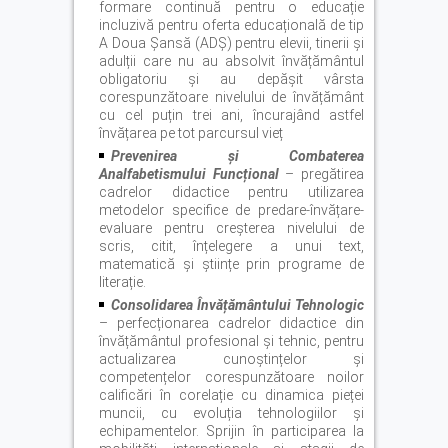
formare continuă pentru o educație
incluzivă pentru oferta educațională de tip
A Doua Șansă (ADȘ) pentru elevii, tinerii și
adulții care nu au absolvit învățământul
obligatoriu și au depășit vârsta
corespunzătoare nivelului de învățământ
cu cel puțin trei ani, încurajând astfel
învățarea pe tot parcursul vieț
Prevenirea
ș
i Combaterea
Analfabetismului Func
ț
ional
– pregătirea
cadrelor didactice pentru utilizarea
metodelor specifice de predare-învățare-
evaluare pentru creșterea nivelului de
scris, citit, înțelegere a unui text,
matematică și științe prin programe de
literație.
Consolidarea Învă
ț
ământului Tehnologic
– perfecționarea cadrelor didactice din
învățământul profesional și tehnic, pentru
actualizarea cunoștințelor și
competențelor corespunzătoare noilor
calificări în corelație cu dinamica pieței
muncii, cu evoluția tehnologiilor și
echipamentelor. Sprijin în participarea la