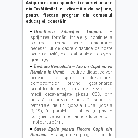
Asigurarea corespunderii resursei umane
din învă
ț
ământ cu direcțiile de acțiune,
pentru fiecare program din domeniul
educației, constă în:
Devoltarea Educa
ț
iei Timpurii
–
sprijinirea formării inițiale și continue a
resursei umane pentru asigurarea
necesarului de cadre didactice calificate
pentru activitățile educaționale din creșe și
grădinițe;
Învă
ț
are Remedială – Niciun Copil nu va
Rămâne în Urmă!
– cadrele didactice vor
beneficia de sprijin în dezvoltarea
competențelor privind gestionarea
situațiilor de risc și incluziunea elevilor din
medii dezavantajate și/sau CES, prin
activități de prevenție, activități suport și
remediale de tip Școală După Școală
(ȘDȘ), în paralel cu intervenții privind
conștientizarea importanței educației, prin
implicarea părinț
Ș
anse Egale pentru Fiecare Copil din
România
– asigurarea programelor de