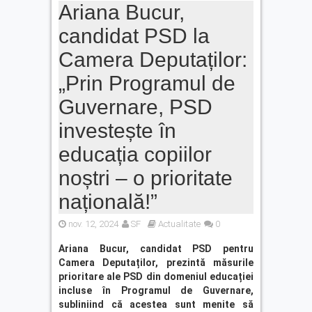
Ariana Bucur,
candidat PSD la
Camera Deputaților:
„Prin Programul de
Guvernare, PSD
investește în
educația copiilor
noștri – o prioritate
națională!”
nov. 12, 2024
SF
Actualitate
0
Ariana Bucur, candidat PSD pentru
Camera Deputa
ț
ilor, prezintă măsurile
prioritare ale PSD din domeniul educa
ț
iei
incluse în Programul de Guvernare,
subliniind că acestea sunt menite să