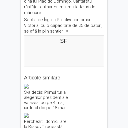
cina lui Placido Domingo. Cântărețul,
răsfățat culinar cu mai multe feluri de
mâncare
Secția de Îngrijiri Paliative din orașul
Victoria, cu o capacitate de 25 de paturi,
se află în plin șantier
SF
Articole similare
S-a decis: Primul tur al
alegerilor prezidențiale
va avea loc pe 4 mai,
iar turul doi pe 18 mai
Percheziții domiciliare
la Brașov în această