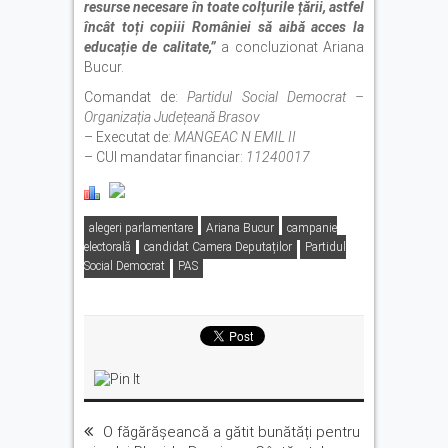
resurse necesare în toate colțurile țării, astfel
încât toți copiii României să aibă acces la
educație de calitate,”
a concluzionat Ariana
Bucur.
Comandat de:
Partidul Social Democrat –
Organizația Județeană Brasov
– Executat de:
MANGEAC N EMIL II
– CUI mandatar financiar:
11240017
alegeri parlamentare
Ariana Bucur
campanie
electorală
candidat Camera Deputaților
Partidul
Social Democrat
PAS
O făgărășeancă a gătit bunătăți pentru