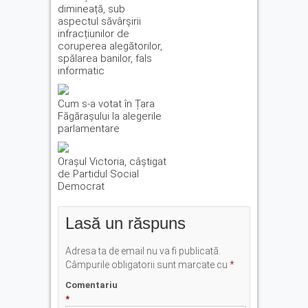
dimineață, sub
aspectul săvârșirii
infracțiunilor de
coruperea alegătorilor,
spălarea banilor, fals
informatic
Cum s-a votat în Țara
Făgărașului la alegerile
parlamentare
Orașul Victoria, câștigat
de Partidul Social
Democrat
Lasă un răspuns
Adresa ta de email nu va fi publicată.
Câmpurile obligatorii sunt marcate cu
*
Comentariu
*