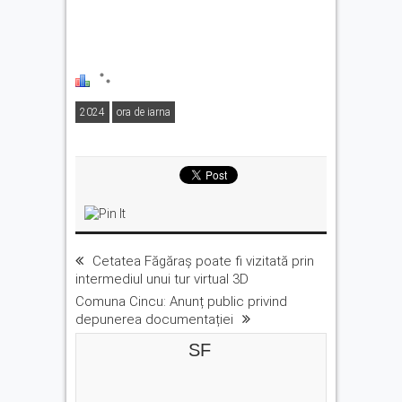
2024
ora de iarna
Cetatea Făgăraş poate fi vizitată prin
intermediul unui tur virtual 3D
Comuna Cincu: Anunț public privind
depunerea documentației
SF