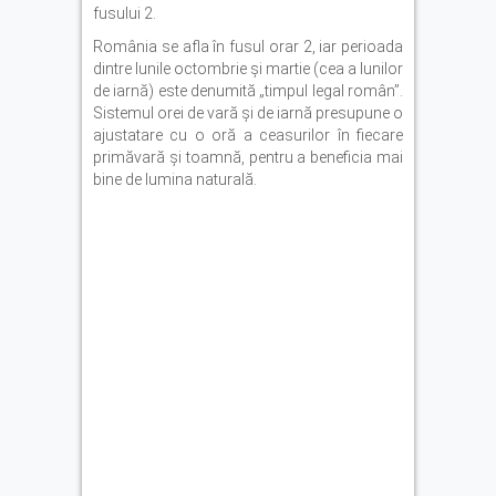
fusului 2.
România se afla în fusul orar 2, iar perioada
dintre lunile octombrie şi martie (cea a lunilor
de iarnă) este denumită „timpul legal român”.
Sistemul orei de vară şi de iarnă presupune o
ajustatare cu o oră a ceasurilor în fiecare
primăvară şi toamnă, pentru a beneficia mai
bine de lumina naturală.