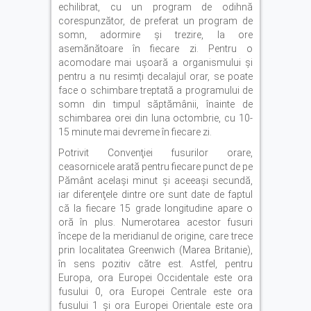
echilibrat, cu un program de odihnă
corespunzător, de preferat un program de
somn, adormire și trezire, la ore
asemănătoare în fiecare zi. Pentru o
acomodare mai ușoară a organismului și
pentru a nu resimți decalajul orar, se poate
face o schimbare treptată a programului de
somn din timpul săptămânii, înainte de
schimbarea orei din luna octombrie, cu 10-
15 minute mai devreme în fiecare zi.
Potrivit Convenţiei fusurilor orare,
ceasornicele arată pentru fiecare punct de pe
Pământ acelaşi minut şi aceeaşi secundă,
iar diferenţele dintre ore sunt date de faptul
că la fiecare 15 grade longitudine apare o
oră în plus. Numerotarea acestor fusuri
începe de la meridianul de origine, care trece
prin localitatea Greenwich (Marea Britanie),
în sens pozitiv către est. Astfel, pentru
Europa, ora Europei Occidentale este ora
fusului 0, ora Europei Centrale este ora
fusului 1 şi ora Europei Orientale este ora