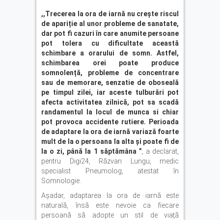
,,Trecerea la ora de iarnă nu crește riscul
de apariție al unor probleme de sanatate,
dar pot fi cazuri în care anumite persoane
pot tolera cu dificultate această
schimbare a orarului de somn. Astfel,
schimbarea orei poate produce
somnolență, probleme de concentrare
sau de memorare, senzatie de oboseală
pe timpul zilei, iar aceste tulburări pot
afecta activitatea zilnică, pot sa scadă
randamentul la locul de munca si chiar
pot provoca accidente rutiere. Perioada
de adaptare la ora de iarnă variază foarte
mult de la o persoana la alta și poate fi de
la o zi, până la 1 săptămâna ”
, a declarat,
pentru Digi24, Răzvan Lungu, medic
specialist Pneumolog, atestat în
Somnologie.
Așadar, adaptarea la ora de iarnă este
naturală, însă este nevoie ca fiecare
persoană să adopte un stil de viață