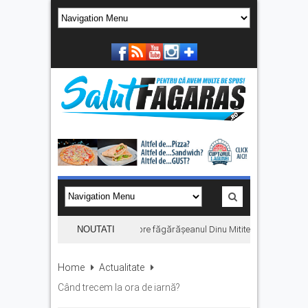
„Hoinari prin munți”, filmul despre făgărășeanul Dinu Mititeanu, se vede la 
NOUTATI
Home
Actualitate
Când trecem la ora de iarnă?