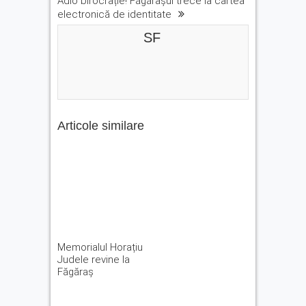
Adio birocrație! Făgărașul trece la cartea
electronică de identitate
SF
Articole similare
Memorialul Horațiu
Judele revine la
Făgăraș