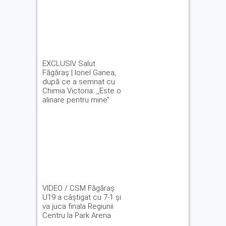
EXCLUSIV Salut
Făgăraș | Ionel Ganea,
după ce a semnat cu
Chimia Victoria: ,,Este o
alinare pentru mine’’
VIDEO / CSM Făgăraș
U19 a câștigat cu 7-1 și
va juca finala Regiunii
Centru la Park Arena