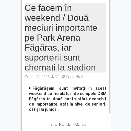
Ce facem în
weekend / Două
meciuri importante
pe Park Arena
Făgăraș, iar
suporterii sunt
chemați la stadion
iun. 12, 2026
SF
Sport
0
Făgărășenii sunt invitați în acest
weekend să fie alături de echipele CSM
Făgăraș în două confruntări deosebit
de importante, atât la nivel de seniori,
cât și la juniori.
foto: Bogdan Manta