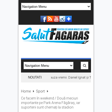
oncertul KLUMEA se amână din cauza vremii. Daniel Ignat și Titi Cîrstea urcă
NOUTATI
Home
Sport
Ce facem în weekend / Două meciuri
importante pe Park Arena Făgăraș, iar
suporterii sunt chemați la stadion