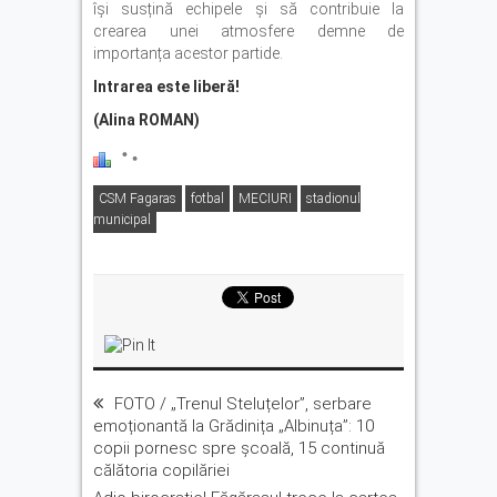
își susțină echipele și să contribuie la
crearea unei atmosfere demne de
importanța acestor partide.
Intrarea este liberă!
(Alina ROMAN)
CSM Fagaras
fotbal
MECIURI
stadionul
municipal
FOTO / „Trenul Steluțelor”, serbare
emoționantă la Grădinița „Albinuța”: 10
copii pornesc spre școală, 15 continuă
călătoria copilăriei