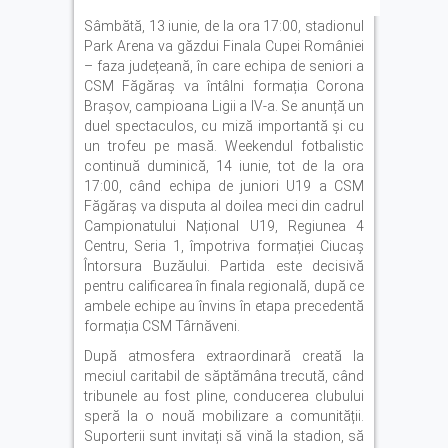
Sâmbătă, 13 iunie, de la ora 17:00, stadionul
Park Arena va găzdui Finala Cupei României
– faza județeană, în care echipa de seniori a
CSM Făgăraș va întâlni formația Corona
Brașov, campioana Ligii a IV-a. Se anunță un
duel spectaculos, cu miză importantă și cu
un trofeu pe masă. Weekendul fotbalistic
continuă duminică, 14 iunie, tot de la ora
17:00, când echipa de juniori U19 a CSM
Făgăraș va disputa al doilea meci din cadrul
Campionatului Național U19, Regiunea 4
Centru, Seria 1, împotriva formației Ciucaș
Întorsura Buzăului. Partida este decisivă
pentru calificarea în finala regională, după ce
ambele echipe au învins în etapa precedentă
formația CSM Târnăveni.
După atmosfera extraordinară creată la
meciul caritabil de săptămâna trecută, când
tribunele au fost pline, conducerea clubului
speră la o nouă mobilizare a comunității.
Suporterii sunt invitați să vină la stadion, să