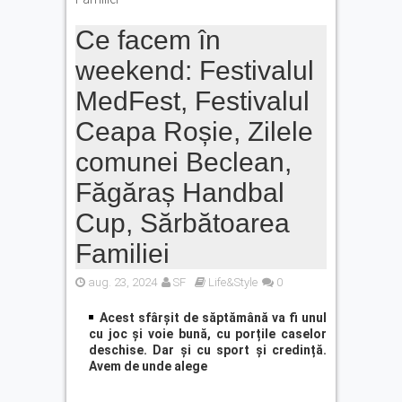
Ce facem în
weekend: Festivalul
MedFest, Festivalul
Ceapa Roșie, Zilele
comunei Beclean,
Făgăraș Handbal
Cup, Sărbătoarea
Familiei
aug. 23, 2024
SF
Life&Style
0
Acest sfârșit de săptămână va fi unul
cu joc și voie bună, cu porțile caselor
deschise. Dar și cu sport și credință.
Avem de unde alege