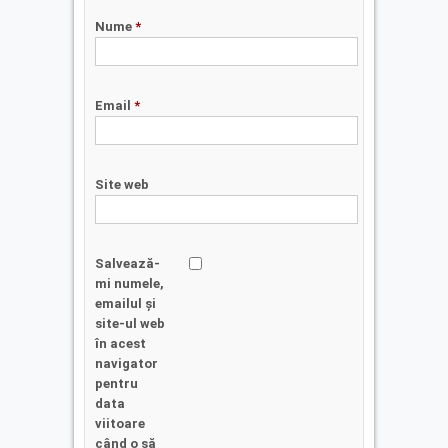
Nume
*
Email
*
Site web
Salvează-
mi numele,
emailul și
site-ul web
în acest
navigator
pentru
data
viitoare
când o să