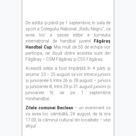
De astăzi și până pe 1 septembrie, în sala de
sport a Colegiului Național ,,Radu Negru’’, va
avea loc a șasea ediție a turneului
internațional de handbal juvenil
Făgăraș
Handbal Cup
. Mai mult de 50 de echipe vor
participa, iar două dintre acestea sunt din
Făgăraș – CSM Făgăraș și CSS Făgăraș.
Această ediție a fost împărțită în 4 părți și
anume: 23 – 25 august se vor întrece juniorii
și junioarele II, între 26 și 28 august – juniorii
și junioarele III, între 29 și 31 august juniorii și
junioarele IV, iar pe 1 septembrie
minihandbal.
Zilele comunei Beclean
– un eveniment ce
va avea loc sâmbătă, 24 august, de la ora
17.00, la căminul cultural din localitate – vezi
afișul