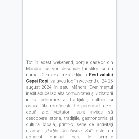
Tot în acest wekenend, porțile caselor din
Mândra se vor deschide turiștilor și nu
numai. Cea de-a treia ediție a
Festivalului
Cepei Roșii
va avea loc în weekend-ul 24-25
august 2024, în satul Mândra. Evenimentul
inedit aduce laolaltă comunitatea și vizitatorii
într-o celebrare a tradițiilor, culturii și
ospitalității românești. Pe parcursul celor
două zile, vizitatorii sunt invitați să
descopere istoria, tradițiile, gastronomia și
cultura locală, printr-o serie de activități
diverse. „
Porțile Deschise-n Sat
” este un
concept original care le permite