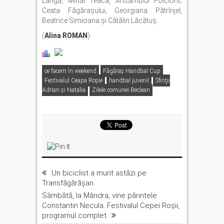
Langa, Mihai Teacă, Ansamblul Folcloric
Ceata Făgăraşului, Georgiana Pătrînjel,
Beatrice Simioana şi Cătălin Lăcătuş.
(
Alina ROMAN
)
ce facem în weekend
Făgăraș Handbal Cup
Festivalul Ceapa Roșie
handbal juvenil
Sfinţii
Adrian şi Natalia
Zilele comunei Beclean
Un biciclist a murit astăzi pe
Transfăgărășan
Sâmbătă, la Mândra, vine părintele
Constantin Necula. Festivalul Cepei Roșii,
programul complet