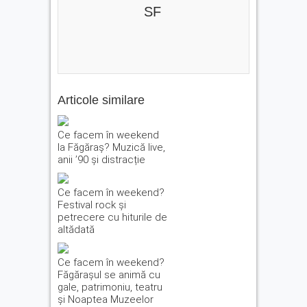
SF
Articole similare
Ce facem în weekend
la Făgăraș? Muzică live,
anii ’90 și distracție
Ce facem în weekend?
Festival rock și
petrecere cu hiturile de
altădată
Ce facem în weekend?
Făgărașul se animă cu
gale, patrimoniu, teatru
și Noaptea Muzeelor