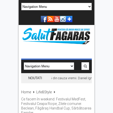
Concertul KLUMEA se amână din cauza vremii. Daniel Ignat și Titi Cîrstea
NOUTATI
Home
Life&Style
Ce facem în weekend: Festivalul MedFest,
Festivalul Ceapa Roșie, Zilele comunei
Beclean, Făgăraș Handbal Cup, Sărbătoarea
Familiei