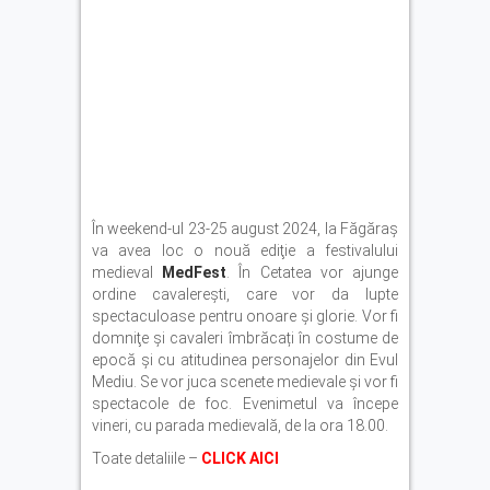
În weekend-ul 23-25 august 2024, la Făgăraş
va avea loc o nouă ediţie a festivalului
medieval
MedFest
. În Cetatea vor ajunge
ordine cavalereşti, care vor da lupte
spectaculoase pentru onoare și glorie. Vor fi
domniţe şi cavaleri îmbrăcați în costume de
epocă și cu atitudinea personajelor din Evul
Mediu. Se vor juca scenete medievale şi vor fi
spectacole de foc. Evenimetul va începe
vineri, cu parada medievală, de la ora 18.00.
Toate detaliile –
CLICK AICI