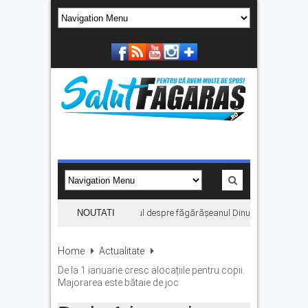
„Hoinari prin munți”, filmul despre făgărășeanul Dinu Mititeanu, se v
NOUTATI
Home
Actualitate
De la 1 ianuarie cresc alocațiile pentru copii.
Majorarea este bătaie de joc