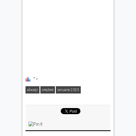
alocaţii
creştere
ianuarie 2025