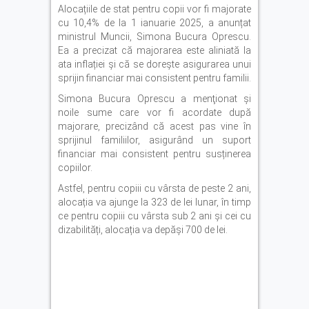
Alocațiile de stat pentru copii vor fi majorate
cu 10,4% de la 1 ianuarie 2025, a anunțat
ministrul Muncii, Simona Bucura Oprescu.
Ea a precizat că majorarea este aliniată la
ata inflației și că se dorește asigurarea unui
sprijin financiar mai consistent pentru familii.
Simona Bucura Oprescu a menţionat și
noile sume care vor fi acordate după
majorare, precizând că acest pas vine în
sprijinul familiilor, asigurând un suport
financiar mai consistent pentru susținerea
copiilor.
Astfel, pentru copiii cu vârsta de peste 2 ani,
alocația va ajunge la 323 de lei lunar, în timp
ce pentru copiii cu vârsta sub 2 ani și cei cu
dizabilități, alocația va depăși 700 de lei.