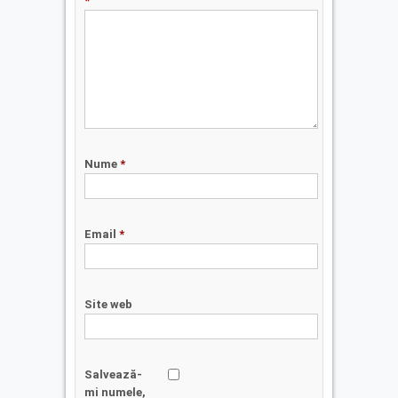
*
Nume
*
Email
*
Site web
Salvează-
mi numele,