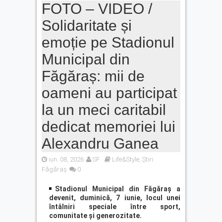
FOTO – VIDEO /
Solidaritate și
emoție pe Stadionul
Municipal din
Făgăraș: mii de
oameni au participat
la un meci caritabil
dedicat memoriei lui
Alexandru Ganea
iun. 08, 2026
SF
Life&Style
,
Știri
Făgăraș
0
Stadionul Municipal din Făgăraș a
devenit, duminică, 7 iunie, locul unei
întâlniri speciale între sport,
comunitate și generozitate.