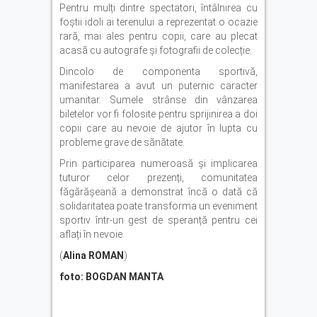
Pentru mulți dintre spectatori, întâlnirea cu
foștii idoli ai terenului a reprezentat o ocazie
rară, mai ales pentru copii, care au plecat
acasă cu autografe și fotografii de colecție.
Dincolo de componenta sportivă,
manifestarea a avut un puternic caracter
umanitar. Sumele strânse din vânzarea
biletelor vor fi folosite pentru sprijinirea a doi
copii care au nevoie de ajutor în lupta cu
probleme grave de sănătate.
Prin participarea numeroasă și implicarea
tuturor celor prezenți, comunitatea
făgărășeană a demonstrat încă o dată că
solidaritatea poate transforma un eveniment
sportiv într-un gest de speranță pentru cei
aflați în nevoie.
(
Alina ROMAN
)
foto: BOGDAN MANTA