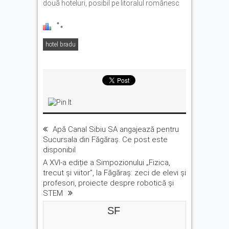
două hoteluri, posibil pe litoralul românesc
hotel bradu
Apă Canal Sibiu SA angajează pentru
Sucursala din Făgăraș. Ce post este
disponibil
A XVI-a ediție a Simpozionului „Fizica,
trecut și viitor”, la Făgăraș: zeci de elevi și
profesori, proiecte despre robotică și
STEM
SF