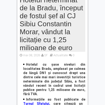
de la Bradu, început
de fostul șef al CJ
Sibiu Constantin
Morar, vândut la
licitație cu 1,25
milioane de euro
mai 08, 2026
SF
Actualitate
0
Hotelul cu șase niveluri din
localitatea Bradu, amplasat pe culmea
de lângă DN1 și cunoscut drept una
dintre cele mai mari investiții turistice
neterminate din județul Sibiu, a fost
vândut recent în cadrul unei licitații
publice pentru 1,25 milioane de euro,
fără TVA.
Informațiile au fost publicate de
Turnul Sfatului,
care citează un