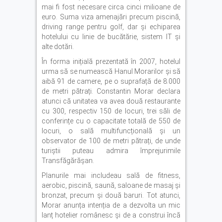
mai fi fost necesare circa cinci milioane de
euro. Suma viza amenajări precum piscină,
driving range pentru golf, dar și echiparea
hotelului cu linie de bucătărie, sistem IT și
alte dotări.
În forma inițială prezentată în 2007, hotelul
urma să se numească Hanul Morarilor și să
aibă 91 de camere, pe o suprafață de 8.000
de metri pătrați. Constantin Morar declara
atunci că unitatea va avea două restaurante
cu 300, respectiv 150 de locuri, trei săli de
conferințe cu o capacitate totală de 550 de
locuri, o sală multifuncțională și un
observator de 100 de metri pătrați, de unde
turiștii puteau admira împrejurimile
Transfăgărășan.
Planurile mai includeau sală de fitness,
aerobic, piscină, saună, saloane de masaj și
bronzat, precum și două baruri. Tot atunci,
Morar anunța intenția de a dezvolta un mic
lanț hotelier românesc și de a construi încă