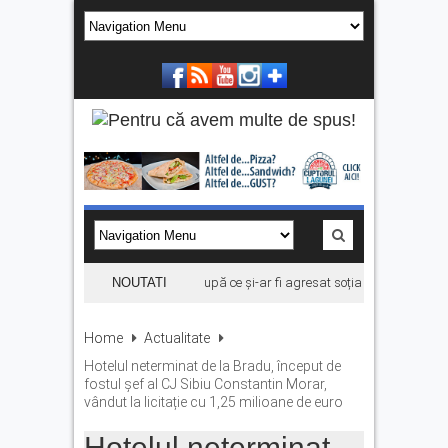
Bărbat din Victoria, reținut după ce și-ar fi agresat soția de două ori în câ
NOUTATI
Home
Actualitate
Hotelul neterminat de la Bradu, început de
fostul șef al CJ Sibiu Constantin Morar,
vândut la licitație cu 1,25 milioane de euro
Hotelul neterminat