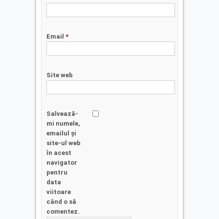
Email
*
Site web
Salvează-
mi numele,
emailul și
site-ul web
în acest
navigator
pentru
data
viitoare
când o să
comentez.