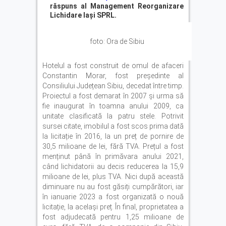
răspuns al Management Reorganizare
Lichidare Iași SPRL.
foto: Ora de Sibiu
Hotelul a fost construit de omul de afaceri
Constantin Morar, fost președinte al
Consiliului Județean Sibiu, decedat între timp.
Proiectul a fost demarat în 2007 și urma să
fie inaugurat în toamna anului 2009, ca
unitate clasificată la patru stele. Potrivit
sursei citate, imobilul a fost scos prima dată
la licitație în 2016, la un preț de pornire de
30,5 milioane de lei, fără TVA. Prețul a fost
menținut până în primăvara anului 2021,
când lichidatorii au decis reducerea la 15,9
milioane de lei, plus TVA. Nici după această
diminuare nu au fost găsiți cumpărători, iar
în ianuarie 2023 a fost organizată o nouă
licitație, la același preț. În final, proprietatea a
fost adjudecată pentru 1,25 milioane de