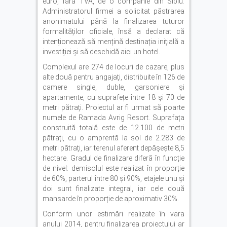
euro, fără TVA, de o companie din Sibiu.
Administratorul firmei a solicitat păstrarea
anonimatului până la finalizarea tuturor
formalităților oficiale, însă a declarat că
intenționează să mențină destinația inițială a
investiției și să deschidă aici un hotel.
Complexul are 274 de locuri de cazare, plus
alte două pentru angajați, distribuite în 126 de
camere single, duble, garsoniere și
apartamente, cu suprafețe între 18 și 70 de
metri pătrați. Proiectul ar fi urmat să poarte
numele de Ramada Avrig Resort. Suprafața
construită totală este de 12.100 de metri
pătrați, cu o amprentă la sol de 2.283 de
metri pătrați, iar terenul aferent depășește 8,5
hectare. Gradul de finalizare diferă în funcție
de nivel: demisolul este realizat în proporție
de 60%, parterul între 80 și 90%, etajele unu și
doi sunt finalizate integral, iar cele două
mansarde în proporție de aproximativ 30%.
Conform unor estimări realizate în vara
anului 2014, pentru finalizarea proiectului ar