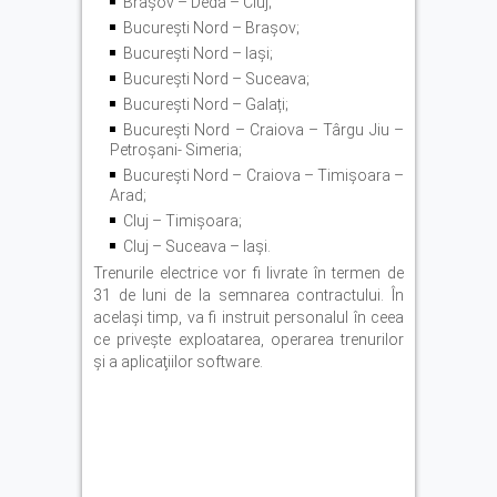
Brașov – Deda – Cluj;
București Nord – Brașov;
București Nord – Iași;
București Nord – Suceava;
București Nord – Galați;
București Nord – Craiova – Târgu Jiu –
Petroșani- Simeria;
București Nord – Craiova – Timișoara –
Arad;
Cluj – Timișoara;
Cluj – Suceava – Iași.
Trenurile electrice vor fi livrate în termen de
31 de luni de la semnarea contractului. În
acelaşi timp, va fi instruit personalul în ceea
ce priveşte exploatarea, operarea trenurilor
şi a aplicaţiilor software.