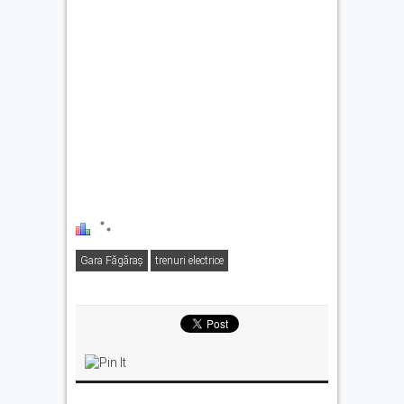
Gara Făgăraș
trenuri electrice