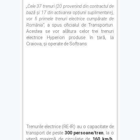
„Cele 37 trenuri (20 provenind din contractul de
bază și 17 din activarea opțiunii suplimentare),
vor fi primele trenuri electrice cumpărate de
România”,
a spus oficialul de Transporturi.
Acestea se vor alătura celor trei trenuri
electrice Hyperion produse în țară, la
Craiova, și operate de Softrans.
Trenurile electrice (RE-IR) au o capacitate de
transport de peste
300 persoane/tren
, la o
viteză maximă de circulație de
160 km/h.