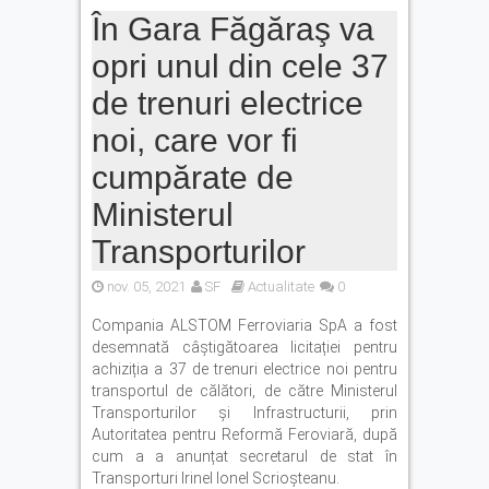
În Gara Făgăraş va
opri unul din cele 37
de trenuri electrice
noi, care vor fi
cumpărate de
Ministerul
Transporturilor
nov. 05, 2021
SF
Actualitate
0
Compania ALSTOM Ferroviaria SpA a fost
desemnată câștigătoarea licitației pentru
achiziția a 37 de trenuri electrice noi pentru
transportul de călători, de către Ministerul
Transporturilor și Infrastructurii, prin
Autoritatea pentru Reformă Feroviară, după
cum a a anunțat secretarul de stat în
Transporturi Irinel Ionel Scrioșteanu.