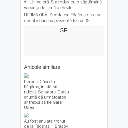
Ultima oră. S-a redus cu o săptămână
vacanţa de iarnă a elevilor
ULTIMA ORĂ! Școlile din Făgăraș care se
deschid luni cu prezență fizică
SF
Articole similare
Peronul Gării din
Făgăraș, în sfârșit
ridicat. Senatorul Darău
anunță că următoarea
ar trebui să fie Gara
Ucea
Au fost anulate trenuri
de la Făgăraș – Brașov