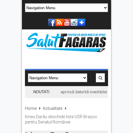
La Făgăraș, lumina rămâne aprinsă datorită investițiilor în energie. „Econo
NOUTATI
Home
Actualitate
Irineu Darău deschide lista USR Braşov
pentru Senatul României