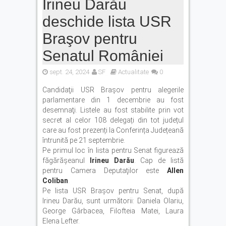
Irineu Darău
deschide lista USR
Braşov pentru
Senatul României
sept. 24, 2024
SF
Actualitate
0
Candidaţii USR Brașov pentru alegerile
parlamentare din 1 decembrie au fost
desemnaţi. Listele au fost stabilite prin vot
secret al celor 108 delegați din tot județul
care au fost prezenți la Conferința Județeană
întrunită pe 21 septembrie.
Pe primul loc în lista pentru Senat figurează
făgărăşeanul
Irineu Darău
. Cap de listă
pentru Camera Deputaţilor este
Allen
Coliban
.
Pe lista USR Brașov pentru Senat, după
Irineu Darău, sunt următorii: Daniela Olariu,
George Gârbacea, Filofteia Matei, Laura
Elena Lefter.