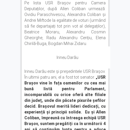
Pe lista USR Braşov pentru Camera
Deputaților, după Allen Coliban urmează:
Ovidiu Paraschivescu, Alexandra Coliban și
Andrei Miftode la egalitate de voturi (urmând
să fie departajați tot prin vot al delegaților),
Beatrice Moraru, Alexandru Cosmin
Gheorghe, Radu Alexandru Cențiu, Elena
Chirilă-Buga, Bogdan Mihai Zidaru.
Irineu Darău
Irineu Darău este şi preşedintele USR Braşov.
În ultimii patru ani, el a fost tot senator.
„USR
Brașov vine în fața oamenilor cu cea mai
bună listă pentru Parlament,
incomparabilă cu orice oferă alte filiale
din județ, unde din păcate pixurile șefilor
decid. Brașovul merită lideri dedicați, cu
experiență și principii solide. Eu și Allen
Coliban, împreună cu întreaga echipă USR
Brașov, suntem pregătiți ca în următorii 4
ani să continuăm lupta pentru a aduce