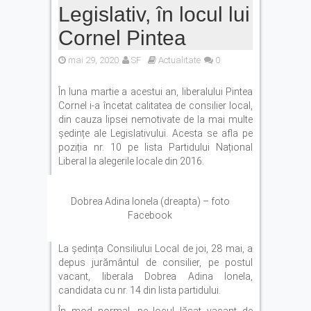
„Economisim deja de ani de
Legislativ, în locul lui
zile”
Cornel Pintea
Autoturism căzut în râul Olt,
la barajul Scoreiu. Șoferul a
mai 29, 2020
SF
Actualitate
0
reușit să iasă din mașină
Cod Portocaliu de caniculă
În luna martie a acestui an, liberalului Pintea
în județul Brașov. ISU: „Nu
Cornel i-a încetat calitatea de consilier local,
lăsați copiii sau animalele
din cauza lipsei nemotivate de la mai multe
în mașină”
ședințe ale Legislativului. Acesta se afla pe
poziția nr. 10 pe lista Partidului Național
Liberal la alegerile locale din 2016.
Dobrea Adina Ionela (dreapta) – foto
Facebook
La ședința Consiliului Local de joi, 28 mai, a
depus jurământul de consilier, pe postul
vacant, liberala Dobrea Adina Ionela,
candidata cu nr. 14 din lista partidului.