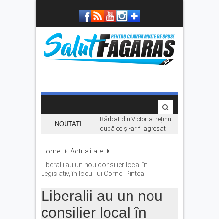
Bărbat din Victoria, reținut
NOUTATI
după ce și-ar fi agresat
soția de două ori în câteva
zile
Home
Actualitate
Se fac angajări pe șantierul
Liberalii au un nou consilier local în
Makyol DJ104B. Ce se
Legislativ, în locul lui Cornel Pintea
caută
Liberalii au un nou
La Făgăraș, lumina
rămâne aprinsă datorită
consilier local în
investițiilor în energie.