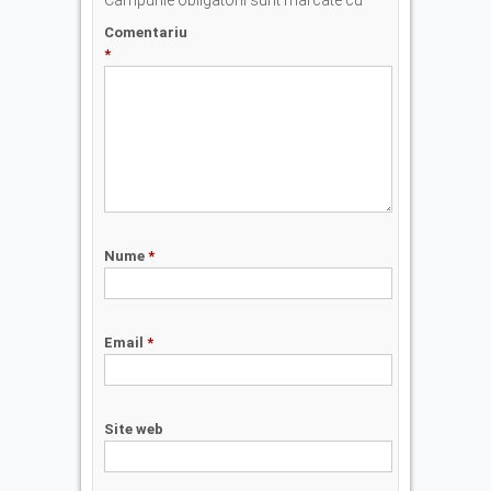
Câmpurile obligatorii sunt marcate cu
*
Comentariu
*
Nume
*
Email
*
Site web