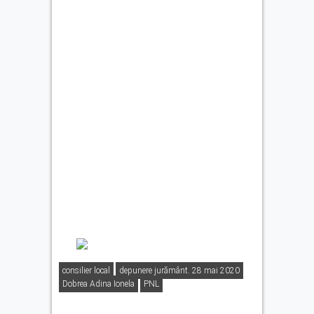
consilier local
depunere jurământ. 28 mai 2020
Dobrea Adina Ionela
PNL