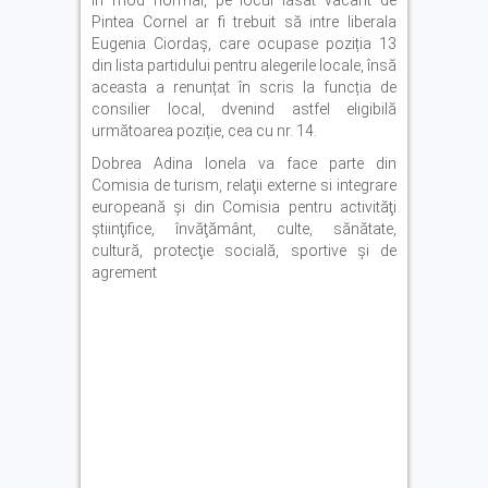
În mod normal, pe locul lăsat vacant de
Pintea Cornel ar fi trebuit să intre liberala
Eugenia Ciordaș, care ocupase poziția 13
din lista partidului pentru alegerile locale, însă
aceasta a renunțat în scris la funcția de
consilier local, dvenind astfel eligibilă
următoarea poziție, cea cu nr. 14.
Dobrea Adina Ionela va face parte din
Comisia de turism, relaţii externe si integrare
europeană şi din Comisia pentru activităţi
ştiinţifice, învăţământ, culte, sănătate,
cultură, protecţie socială, sportive şi de
agrement