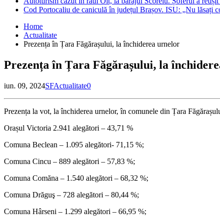
Autoturism căzut în râul Olt, la barajul Scoreiu. Șoferul a reușit
Cod Portocaliu de caniculă în județul Brașov. ISU: „Nu lăsați c
Home
Actualitate
Prezența în Țara Făgărașului, la închiderea urnelor
Prezența în Țara Făgărașului, la închidere
iun. 09, 2024
SF
Actualitate
0
Prezența la vot, la închiderea urnelor, în comunele din Țara Făgărașulu
Orașul Victoria 2.941 alegători – 43,71 %
Comuna Beclean – 1.095 alegători- 71,15 %;
Comuna Cincu – 889 alegători – 57,83 %;
Comuna Comăna – 1.540 alegători – 68,32 %;
Comuna Drăguş – 728 alegători – 80,44 %;
Comuna Hârseni – 1.299 alegători – 66,95 %;