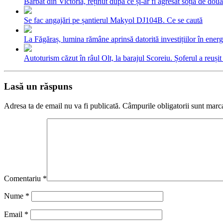
Bărbat din Victoria, reținut după ce și-ar fi agresat soția de două
Se fac angajări pe șantierul Makyol DJ104B. Ce se caută
La Făgăraș, lumina rămâne aprinsă datorită investițiilor în ener
Autoturism căzut în râul Olt, la barajul Scoreiu. Șoferul a reușit
Lasă un răspuns
Adresa ta de email nu va fi publicată.
Câmpurile obligatorii sunt marc
Comentariu
*
Nume
*
Email
*