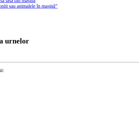
 să iasă din mașină
opiii sau animalele în mașină”
a urnelor
i: