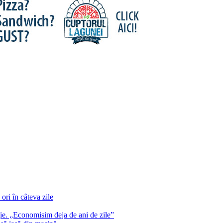
 ori în câteva zile
gie. „Economisim deja de ani de zile”