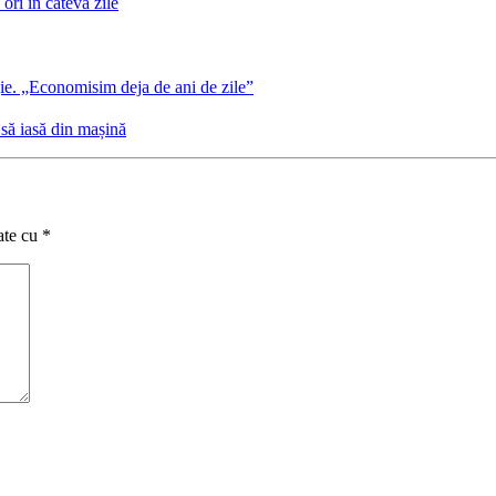
 ori în câteva zile
gie. „Economisim deja de ani de zile”
 să iasă din mașină
ate cu
*