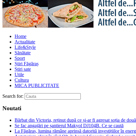
Home
Actualitate
Life&Style
Sănătate
Sport
Știri Făgăraș
Știri sate
Utile
Cultura
MICA PUBLICITATE
Search for:
Noutati
Bărbat din Victoria, reținut după ce și-ar fi agresat soția de două
Se fac angajări pe șantierul Makyol DJ104B. Ce se caută
La Făgăraș, lumina rămâne aprinsă datorită investițiilor în ener