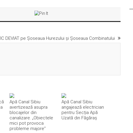
IC DEVIAT pe Șoseaua Hurezului și Șoseaua Combinatului
că
Apă Canal Sibiu
Apă Canal Sibiu
ea
avertizează asupra
angajează electrician
blocajelor din
pentru Secția Apă
canalizare. „Obiectele
Uzată din Făgăraș
mici pot provoca
probleme majore”