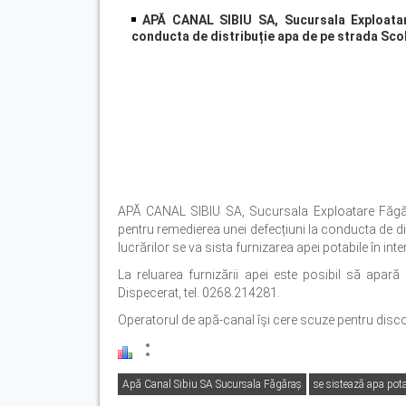
APĂ CANAL SIBIU SA, Sucursala Exploatare
conducta de distribuție apa de pe strada Scol
APĂ CANAL SIBIU SA, Sucursala Exploatare Făgăraș
pentru remedierea unei defecțiuni la conducta de dist
lucrărilor se va sista furnizarea apei potabile în int
La reluarea furnizării apei este posibil să apară 
Dispecerat, tel. 0268.214281.
Operatorul de apă-canal își cere scuze pentru disco
Apă Canal Sibiu SA Sucursala Făgăraș
se sistează apa pot