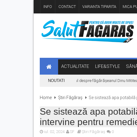
INFO
CONTACT
VARIANTA TIPARITA
MICA PU
ACTUALITATE
LIFE&STYLE
SĂNĂ
„Hoinari prin munți”, filmul despre făgărășeanul Dinu Mititean
NOUTATI
Home
Știri Făgăraș
Se sistează apa potabilă 
Se sistează apa potabil
intervine pentru remedi
iul. 02, 2024
SF
Știri Făgăraș
0