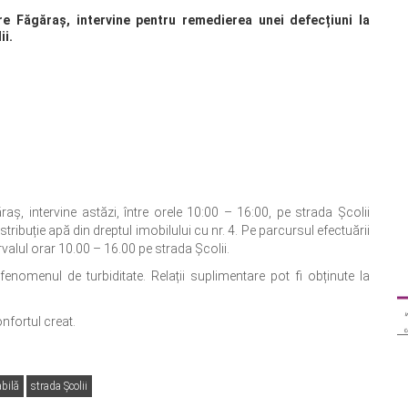
 Făgăraș, intervine pentru remedierea unei defecțiuni la
ii.
, intervine astăzi, între orele 10:00 – 16:00, pe strada Școlii
ribuție apă din dreptul imobilului cu nr. 4. Pe parcursul efectuării
ervalul orar 10.00 – 16.00 pe strada Școlii.
fenomenul de turbiditate. Relații suplimentare pot fi obținute la
nfortul creat.
abilă
strada Şcolii