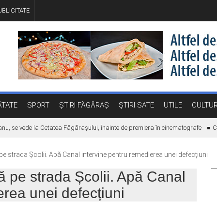
BLICITATE
TATE
SPORT
ȘTIRI FĂGĂRAȘ
ȘTIRI SATE
UTILE
CULTU
u, se vede la Cetatea Făgărașului, înainte de premiera în cinematografe
Ce f
pe strada Școlii. Apă Canal intervine pentru remedierea unei defecțiuni
ă pe strada Școlii. Apă Canal
erea unei defecțiuni