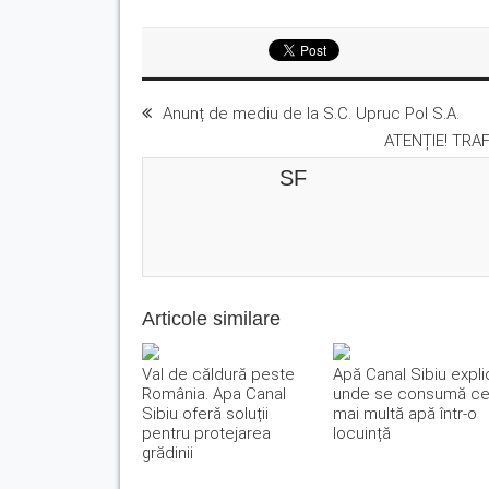
Anunț de mediu de la S.C. Upruc Pol S.A.
ATENȚIE! TRAF
SF
Articole similare
Val de căldură peste
Apă Canal Sibiu expli
România. Apa Canal
unde se consumă c
Sibiu oferă soluții
mai multă apă într-o
pentru protejarea
locuință
grădinii