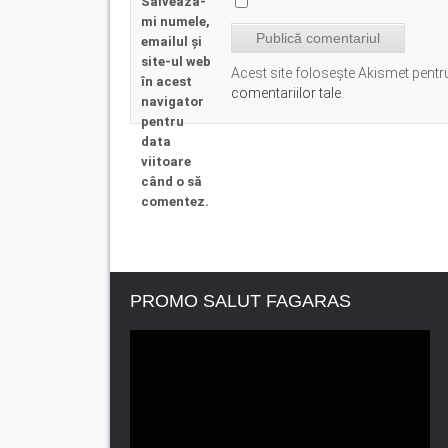
Salvează-
mi numele,
emailul și
site-ul web
Acest site folosește Akismet pent
în acest
comentariilor tale
.
navigator
pentru
data
viitoare
când o să
comentez.
PROMO SALUT FAGARAS