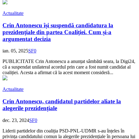
Actualitate
Crin Antonescu își suspendă candidatura la
prezidenţiale din partea Coaliţiei. Cum și-a
argumentat decizia
ian. 05, 2025
SF
0
PUBLICITATE Crin Antonescu a anunțat sâmbătă seara, la Digi24,
că a suspendat unilateral acordul prin care a fost numit candidat al
coaliției. Acesta a afirmat că la acest moment consideră...
Actualitate
Crin Antonescu, candidatul partidelor aliate la
alegerile prezidențiale
dec. 23, 2024
SF
0
Liderii partidelor din coaliția PSD-PNL-UDMR s-au înțeles în
privința candidatului comun la alegerile prezidențiale în persoana lui