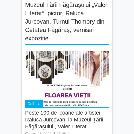
Muzeul Țării Făgărașului „Valer
Literat“
,
pictor
,
Raluca
Jurcovan
,
Turnul Thomory din
Cetatea Făgăraș
,
vernisaj
expoziție
Cultura
Peste 100 de icoane ale artistei
Raluca Jurcovan, la Muzeul Țării
Făgărașului ,,Valer Literat”
apr. 21, 2021
SF
0