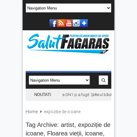
A provocat un accident pe DN1 și a fugit. Șoferul băut a ajuns în arest
NOUTATI
Home
expoziție de icoane
Tag Archive:
artist
,
expoziție de
icoane
,
Floarea vieții
,
icoane
,