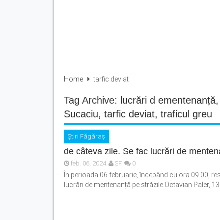
Home
tarfic deviat
Tag Archive:
lucrări d ementenanță
Sucaciu
,
tarfic deviat
,
traficul greu
Știri Făgăraș
de câteva zile. Se fac lucrări de menten
feb. 06, 2024
SF
0
În perioada 06 februarie, începând cu ora 09.00, res
lucrări de mentenanță pe străzile Octavian Paler, 13