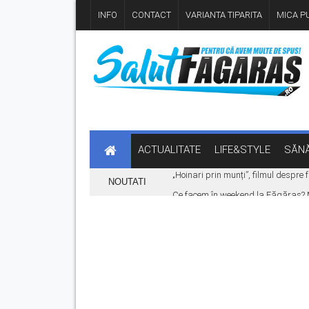
INFO
CONTACT
VARIANTA TIPARITA
MICA PU
ACTUALITATE
LIFE&STYLE
SĂNĂ
„Hoinari prin munți”, filmul despr
NOUTATI
Ce facem în weekend la Făgăraș? Muz
Fonduri europene pentru tinerii din 
Legea pentru plafonarea prețurilor
Vreme extremă în zona Făgărașului: c