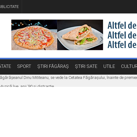
BLICITATE
TATE
SPORT
ȘTIRI FĂGĂRAȘ
ȘTIRI SATE
UTILE
CULTU
e făgărășeanul Dinu Mititeanu, se vede la Cetatea Făgărașului, înainte de premi
ică live, anii ’90 și distracție
Făgăraș. Eveniment dedicat celor care vor să își transforme ideile în proiecte
 la carburanți a fost promulgată. Ce măsuri se aplică
aniculă, vijelii și averse torențiale