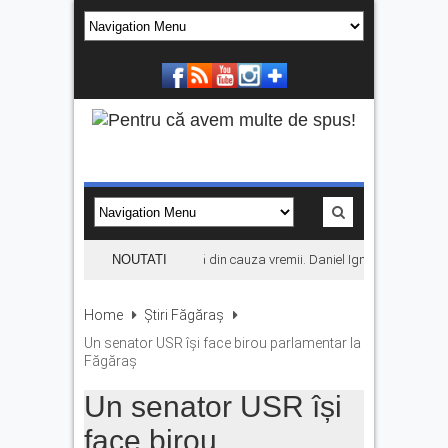
Concertul KLUMEA se amână din cauza vremii. Daniel Ignat și Titi Cîrste
NOUTATI
Home
Știri Făgăraș
Un senator USR își face birou parlamentar la
Făgăraș
Un senator USR își
face birou