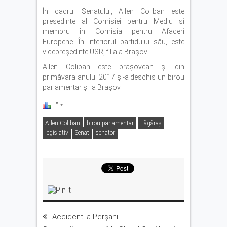
În cadrul Senatului, Allen Coliban este
președinte al Comisiei pentru Mediu și
membru în Comisia pentru Afaceri
Europene. În interiorul partidului său, este
vicepreședinte USR, filiala Brașov.
Allen Coliban este brașovean și din
primăvara anului 2017 și-a deschis un birou
parlamentar și la Brașov.
Allen Coliban
birou parlamentar
Făgăraş
legislativ
Senat
senator
Accident la Perșani