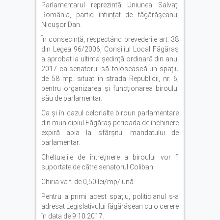
Parlamentarul reprezintă Uniunea Salvați
România, partid înființat de făgărășeanul
Nicușor Dan.
În consecință, respectând prevederile art. 38
din Legea 96/2006, Consiliul Local Făgăraș
a aprobat la ultima ședință ordinară din anul
2017 ca senatorul să folosească un spațiu
de 58 mp. situat în strada Republicii, nr. 6,
pentru organizarea și funcționarea biroului
său de parlamentar.
Ca și în cazul celorlalte birouri parlamentare
din municipiul Făgăraș perioada de închiriere
expiră abia la sfârșitul mandatului de
parlamentar.
Cheltuielile de întreținere a biroului vor fi
suportate de către senatorul Coliban.
Chiria va fi de 0,50 lei/mp/lună.
Pentru a primi acest spațiu, politicianul s-a
adresat Legislativului făgărășean cu o cerere
în data de 9.10.2017.