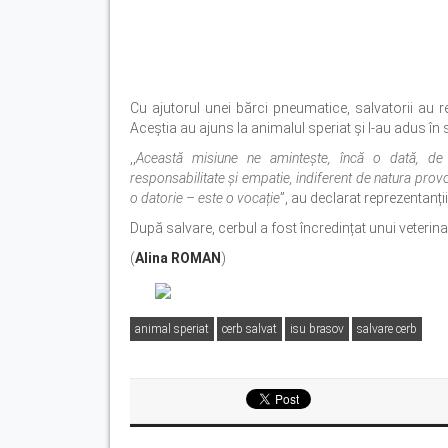
Cu ajutorul unei bărci pneumatice, salvatorii au r
Aceștia au ajuns la animalul speriat și l-au adus în 
,,
Această misiune ne amintește, încă o dată, de 
responsabilitate și empatie, indiferent de natura provo
o datorie – este o vocație
”, au declarat reprezentanți
După salvare, cerbul a fost încredințat unui veterina
(
Alina ROMAN
)
animal speriat
cerb salvat
isu brasov
salvare cerb