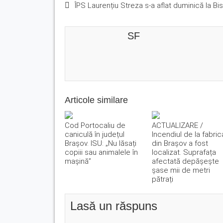
ÎPS Laurențiu Streza s-a aflat duminică la Bis
SF
Articole similare
Cod Portocaliu de
ACTUALIZARE /
caniculă în județul
Incendiul de la fabric
Brașov. ISU: „Nu lăsați
din Brașov a fost
copiii sau animalele în
localizat. Suprafața
mașină”
afectată depășește
șase mii de metri
pătrați
Lasă un răspuns