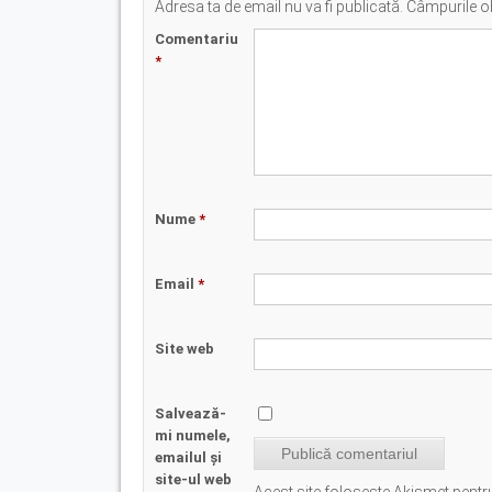
Adresa ta de email nu va fi publicată.
Câmpurile ob
Comentariu
*
Nume
*
Email
*
Site web
Salvează-
mi numele,
emailul și
site-ul web