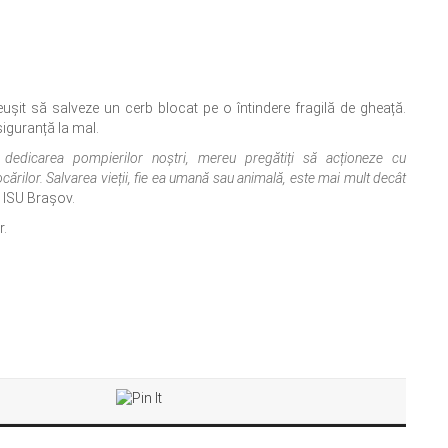
eușit să salveze un cerb blocat pe o întindere fragilă de gheață.
siguranță la mal.
dedicarea pompierilor noștri, mereu pregătiți să acționeze cu
cărilor. Salvarea vieții, fie ea umană sau animală, este mai mult decât
i ISU Brașov.
r.