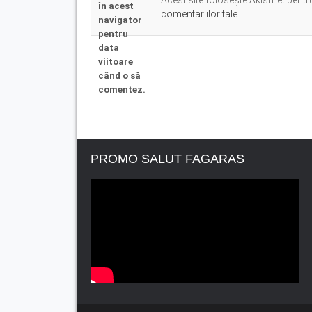
Acest site folosește Akismet pent
în acest
comentariilor tale
.
navigator
pentru
data
viitoare
când o să
comentez.
PROMO SALUT FAGARAS