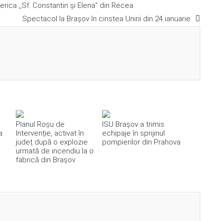
erica ,,Sf. Constantin și Elena'' din Recea
Spectacol la Brașov în cinstea Unirii din 24 ianuarie
Planul Roșu de
ISU Brașov a trimis
a
Intervenție, activat în
echipaje în sprijinul
județ după o explozie
pompierilor din Prahova
urmată de incendiu la o
fabrică din Brașov