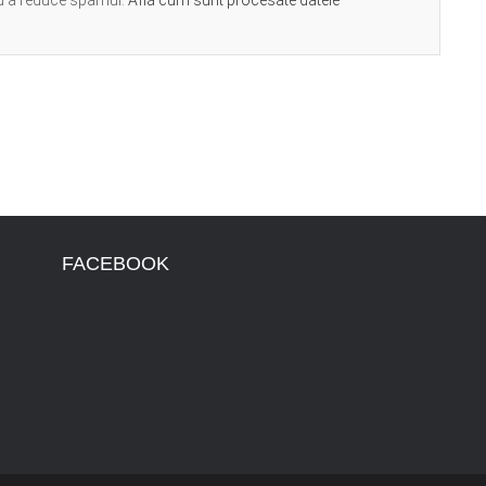
ru a reduce spamul.
Află cum sunt procesate datele
FACEBOOK