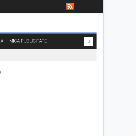
RA
MICA PUBLICITATE
ă