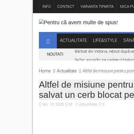
INFO
CONTACT
VARIANTA TIPARITA
MICA PU
ACTUALITATE
LIFE&STYLE
SĂNĂ
Bărbat din Victoria, reținut după ce 
NOUTATI
Se fac angajări pe șantierul Maky
La Făgăraș, lumina rămâne aprinsă d
Home
Actualitate
Altfel de misiune pentru pom
Autoturism căzut în râul Olt, la bar
Altfel de misiune pentr
Cod Portocaliu de caniculă în județu
salvat un cerb blocat pe
ian. 19, 2025
SF
Actualitate
0