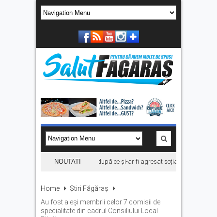
Bărbat din Victoria, reținut după ce și-ar fi agresat soția de două ori în câ
NOUTATI
Home
Știri Făgăraș
Au fost aleși membrii celor 7 comisii de
specialitate din cadrul Consiliului Local