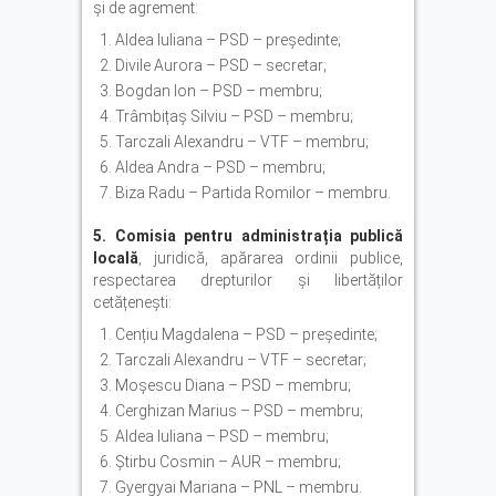
și de agrement:
Aldea Iuliana – PSD – președinte;
Divile Aurora – PSD – secretar;
Bogdan Ion – PSD – membru;
Trâmbițaș Silviu – PSD – membru;
Tarczali Alexandru – VTF – membru;
Aldea Andra – PSD – membru;
Biza Radu – Partida Romilor – membru.
5. Comisia pentru administrația publică
locală
, juridică, apărarea ordinii publice,
respectarea drepturilor și libertăților
cetățenești:
Cențiu Magdalena – PSD – președinte;
Tarczali Alexandru – VTF – secretar;
Moșescu Diana – PSD – membru;
Cerghizan Marius – PSD – membru;
Aldea Iuliana – PSD – membru;
Știrbu Cosmin – AUR – membru;
Gyergyai Mariana – PNL – membru.