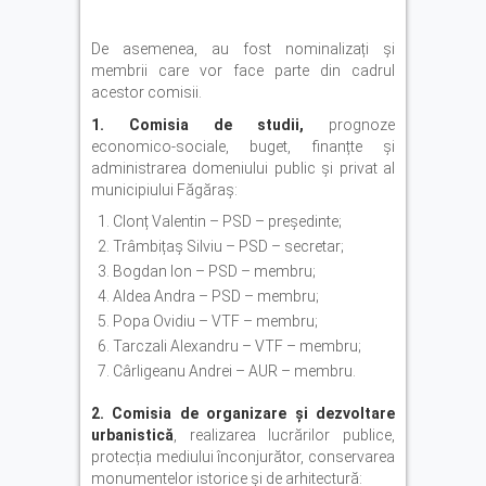
De asemenea, au fost nominalizați și
membrii care vor face parte din cadrul
acestor comisii.
1. Comisia de studii,
prognoze
economico-sociale, buget, finanțte și
administrarea domeniului public și privat al
municipiului Făgăraș:
Clonț Valentin – PSD – președinte;
Trâmbițaș Silviu – PSD – secretar;
Bogdan Ion – PSD – membru;
Aldea Andra – PSD – membru;
Popa Ovidiu – VTF – membru;
Tarczali Alexandru – VTF – membru;
Cârligeanu Andrei – AUR – membru.
2. Comisia de organizare și dezvoltare
urbanistică
, realizarea lucrărilor publice,
protecția mediului înconjurător, conservarea
monumentelor istorice și de arhitectură: