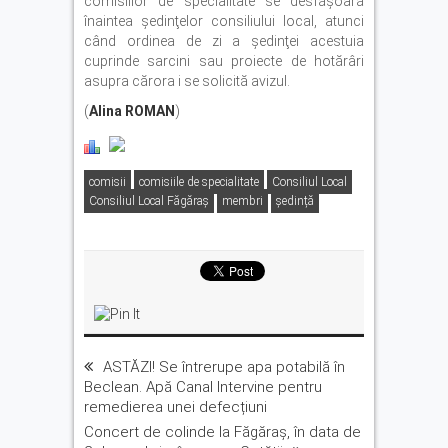
comisiilor de specialitate se desfăşoară
înaintea şedinţelor consiliului local, atunci
când ordinea de zi a şedinţei acestuia
cuprinde sarcini sau proiecte de hotărâri
asupra cărora i se solicită avizul.
(
Alina ROMAN
)
comisii
comisiile de specialitate
Consiliul Local
Consiliul Local Făgăraş
membri
ședință
ASTĂZI! Se întrerupe apa potabilă în
Beclean. Apă Canal Intervine pentru
remedierea unei defecțiuni
Concert de colinde la Făgăraș, în data de