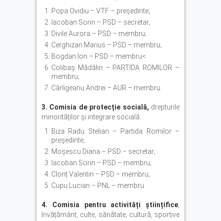
Popa Ovidiu – VTF – președinte;
Iacoban Sorin – PSD – secretar;
Divile Aurora – PSD – membru;
Cerghizan Marius – PSD – membru;
Bogdan Ion – PSD – membru<
Colibaș Mădălin – PARTIDA ROMILOR –
membru;
Cârligeanu Andrei – AUR – membru.
3.
Comisia de protecție socială,
drepturile
minorităților și integrare socială:
Biza Radu Stelian – Partida Romilor –
președinte;
Moșescu Diana – PSD – secretar;
Iacoban Sorin – PSD – membru;
Clonț Valentin – PSD – membru;
Cupu Lucian – PNL – membru.
4. Comisia pentru activități științifice
,
învățământ, culte, sănătate, cultură, sportive