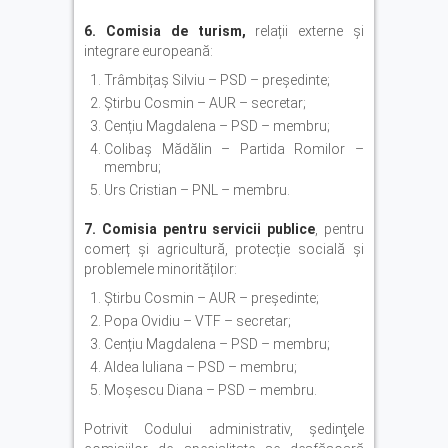
6. Comisia de turism,
relații externe și
integrare europeană:
Trâmbițaș Silviu – PSD – președinte;
Știrbu Cosmin – AUR – secretar;
Cențiu Magdalena – PSD – membru;
Colibaș Mădălin – Partida Romilor –
membru;
Urs Cristian – PNL – membru.
7. Comisia pentru servicii publice
, pentru
comerț și agricultură, protecție socială și
problemele minorităților:
Știrbu Cosmin – AUR – președinte;
Popa Ovidiu – VTF – secretar;
Cențiu Magdalena – PSD – membru;
Aldea Iuliana – PSD – membru;
Moșescu Diana – PSD – membru.
Potrivit Codului administrativ, ședinţele