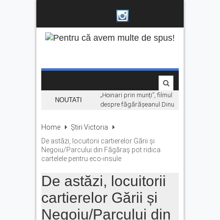
„Hoinari prin munți”, filmul
NOUTATI
despre făgărășeanul Dinu
Mititeanu, se vede la
Cetatea Făgărașului,
Home
Știri Victoria
înainte de premiera în
De astăzi, locuitorii cartierelor Gării și
cinematografe
Negoiu/Parcului din Făgăraș pot ridica
Ce facem în weekend la
cartelele pentru eco-insule
Făgăraș? Muzică live, anii
’90 și distracție
De astăzi, locuitorii
Fonduri europene pentru
cartierelor Gării și
tinerii din Făgăraș.
Eveniment dedicat celor care
Negoiu/Parcului din
vor să își transforme ideile