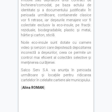
imobile sau deținătorii unui contract de
închiriere/comodat, pe baza actului de
identitate și a documentului justificativ. În
perioada următoare, containerele clasice
vor fi retrase, iar deșeurile menajere vor fi
colectate exclusiv la eco-insule, pe fracții:
reziduale, biodegradabile, plastic și metal,
hârtie și carton, sticlă.
Noile eco-insule sunt dotate cu camere
video și senzori care depistează depozitarea
incorectă a deșeurilor, ceea ce permite un
control mai eficient al colectării selective și
menținerea curățeniei.
Salco Serv S.A. va anunța în perioada
următoare și locațiile pentru ridicarea
cartelelor în celelalte cartiere ale municipiului.
(
Alina ROMAN
)