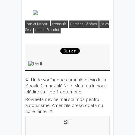
cartier Negoiu
ecoinsule
Primăria Făgăraş
Salco
Serv
strada Parcului
Unde vor începe cursurile elevii de la
Școala Gimnazială Nr. 7. Mutarea în noua
clădire va fi pe 1 octombrie
Rovinieta devine mai scumpă pentru
autoturisme. Amenzile cresc odată cu
noile tarife
SF