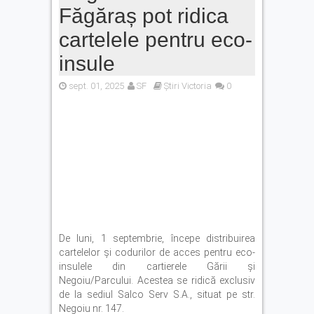
în proiecte
Făgăraș pot ridica
Legea pentru plafonarea
cartelele pentru eco-
prețurilor la carburanți a
fost promulgată. Ce măsuri
insule
se aplică
sept. 01, 2025
SF
Știri Victoria
0
Vreme extremă în zona
Făgărașului: caniculă, vijelii
și averse torențiale
De luni, 1 septembrie, începe distribuirea
cartelelor și codurilor de acces pentru eco-
insulele din cartierele Gării și
Negoiu/Parcului. Acestea se ridică exclusiv
de la sediul Salco Serv S.A., situat pe str.
Negoiu nr. 147.