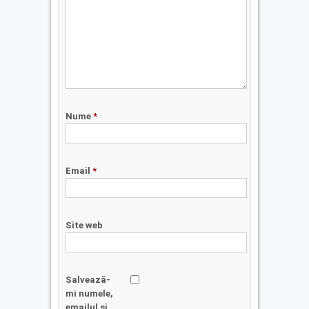
Nume
*
Email
*
Site web
Salvează-
mi numele,
emailul și