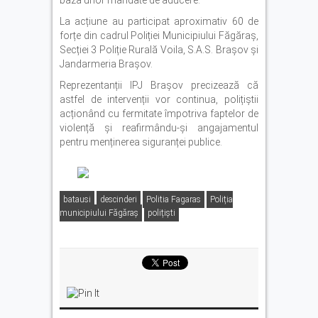
baza unor mandate de aducere.
La acțiune au participat aproximativ 60 de
forțe din cadrul Poliției Municipiului Făgăraș,
Secției 3 Poliție Rurală Voila, S.A.S. Brașov și
Jandarmeria Brașov.
Reprezentanții IPJ Brașov precizează că
astfel de intervenții vor continua, polițiștii
acționând cu fermitate împotriva faptelor de
violență și reafirmându-și angajamentul
pentru menținerea siguranței publice.
batausi
descinderi
Politia Fagaras
Poliția
municipiului Făgăraș
polițiști