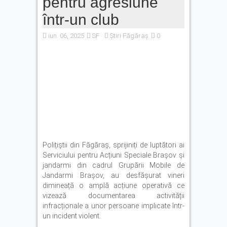
pentru agresiune
Autoturism căzut în râul Olt,
la barajul Scoreiu. Șoferul a
într-un club
reușit să iasă din mașină
iun. 06, 2025
SF
Cod Portocaliu de caniculă
Știri Făgăraș
0
în județul Brașov. ISU: „Nu
lăsați copiii sau animalele
în mașină”
Polițiștii din Făgăraș, sprijiniți de luptători ai
Serviciului pentru Acțiuni Speciale Brașov și
jandarmi din cadrul Grupării Mobile de
Jandarmi Brașov, au desfășurat vineri
dimineață o amplă acțiune operativă ce
vizează documentarea activității
infracționale a unor persoane implicate într-
un incident violent.