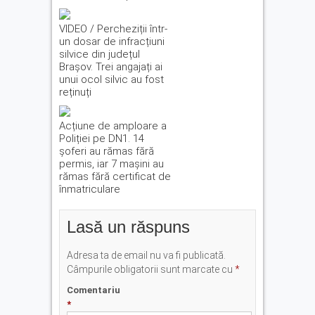
VIDEO / Percheziții într-
un dosar de infracțiuni
silvice din județul
Brașov. Trei angajați ai
unui ocol silvic au fost
reținuți
Acțiune de amploare a
Poliției pe DN1. 14
șoferi au rămas fără
permis, iar 7 mașini au
rămas fără certificat de
înmatriculare
Lasă un răspuns
Adresa ta de email nu va fi publicată.
Câmpurile obligatorii sunt marcate cu
*
Comentariu
*