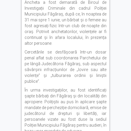
Ancheta a fost demarată de Biroul de
Investigații Criminale din cadrul Poliției
Municipiului Făgăraș, după ce, în noaptea de
31 mai spre 1 iunie, un bărbat și o femeie au
fost agresați fizic într-un club de noapte din
oraș. Potrivit anchetatorilor, violențele ar fi
continuat și în afara localului, în prezența
altor persoane.
Cercetările se desfășoară într-un dosar
penal aflat sub coordonarea Parchetului de
pe lângă Judecătoria Făgăraș, sub aspectul
săvârșirii infracțiunilor de „lovire sau alte
violențe” și „tulburarea ordinii și liniștii
publice”.
În urma investigațiilor, au fost identificați
șapte bărbați din Făgăraș și din localități din
apropiere. Polițiștii au pus în aplicare șapte
mandate de percheziție domiciliară, emise de
judecătorul de drepturi și libertăți, iar
persoanele vizate au fost duse la sediul
Poliției Municipiului Făgăraș pentru audieri, în