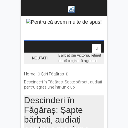
Bărbat din Victoria, reținut
NOUTATI
după ce și-ar fi agresat
soția de două ori în câteva
zile
Home
Știri Făgăraș
Se fac angajări pe șantierul
Descinderi în Făgăraș: Șapte bărbați, audiați
Makyol DJ104B. Ce se
pentru agresiune într-un club
caută
Descinderi în
La Făgăraș, lumina
rămâne aprinsă datorită
Făgăraș: Șapte
investițiilor în energie.
„Economisim deja de ani de
bărbați, audiați
zile”