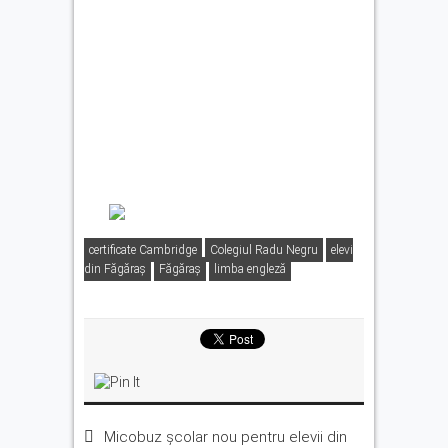
certificate Cambridge
Colegiul Radu Negru
elevi
din Făgăraș
Făgăraş
limba engleză
Micobuz școlar nou pentru elevii din