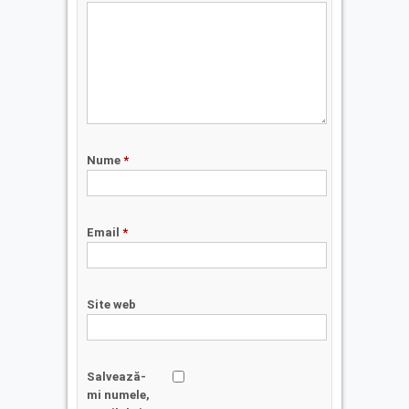
Nume
*
Email
*
Site web
Salvează-
mi numele,