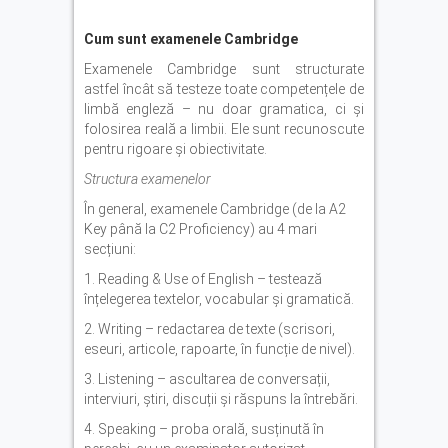
Cum sunt examenele Cambridge
Examenele Cambridge sunt structurate
astfel încât să testeze toate competențele de
limbă engleză – nu doar gramatica, ci și
folosirea reală a limbii. Ele sunt recunoscute
pentru rigoare și obiectivitate.
Structura examenelor
În general, examenele Cambridge (de la A2
Key până la C2 Proficiency) au 4 mari
secțiuni:
1. Reading & Use of English – testează
înțelegerea textelor, vocabular și gramatică.
2. Writing – redactarea de texte (scrisori,
eseuri, articole, rapoarte, în funcție de nivel).
3. Listening – ascultarea de conversații,
interviuri, știri, discuții și răspuns la întrebări.
4. Speaking – proba orală, susținută în