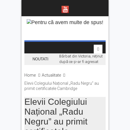
Bărbat din Victoria, reținut
NOUTATI
după ce și-ar fi agresat
soția de două ori în câteva
zile
Home
Actualitate
Se fac angajări pe șantierul
Elevii Colegiului Național „Radu Negru” au
Makyol DJ104B. Ce se
primit certificatele Cambridge
caută
Elevii Colegiului
La Făgăraș, lumina
rămâne aprinsă datorită
Național „Radu
investițiilor în energie.
„Economisim deja de ani de
Negru” au primit
zile”