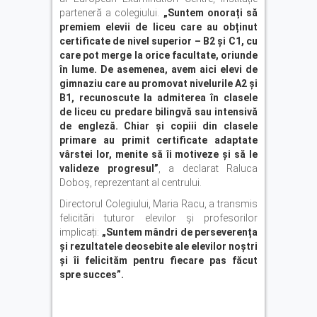
parteneră a colegiului.
„Suntem onorați să
premiem elevii de liceu care au obținut
certificate de nivel superior – B2 și C1, cu
care pot merge la orice facultate, oriunde
în lume. De asemenea, avem aici elevi de
gimnaziu care au promovat nivelurile A2 și
B1, recunoscute la admiterea în clasele
de liceu cu predare bilingvă sau intensivă
de engleză. Chiar și copiii din clasele
primare au primit certificate adaptate
vârstei lor, menite să îi motiveze și să le
valideze progresul”
, a declarat Raluca
Doboș, reprezentant al centrului.
Directorul Colegiului, Maria Racu, a transmis
felicitări tuturor elevilor și profesorilor
implicați:
„Suntem mândri de perseverența
și rezultatele deosebite ale elevilor noștri
și îi felicităm pentru fiecare pas făcut
spre succes”.