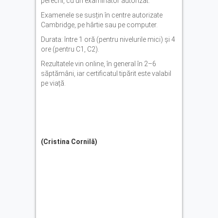
perechi, cu un examinator autorizat.
Examenele se susțin în centre autorizate
Cambridge, pe hârtie sau pe computer.
Durata: între 1 oră (pentru nivelurile mici) și 4
ore (pentru C1, C2).
Rezultatele vin online, în general în 2–6
săptămâni, iar certificatul tipărit este valabil
pe viață.
(Cristina Cornilă)