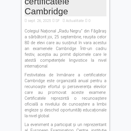
certificatele
Autoturism căzut în râul Olt,
la barajul Scoreiu. Șoferul a
Cambridge
reușit să iasă din mașină
sept. 26, 2025
SF
Cod Portocaliu de caniculă
Actualitate
0
în județul Brașov. ISU: „Nu
Colegiul Național „Radu Negru” din Făgăraș
lăsați copiii sau animalele
a sărbătorit joi, 25 septembrie, reușita celor
în mașină”
80 de elevi care au susținut în vara acestui
an examenele Cambridge. Într-un cadru
festiv, aceștia au primit diplomele care le
atestă competențele lingvistice la nivel
internațional.
Festivitatea de înmânare a certificatelor
Cambridge este organizată anual pentru a
recunoaște efortul și perseverența elevilor
care au promovat aceste examene.
Certificatele reprezintă o recunoaștere
oficială a nivelului de cunoaștere a limbii
engleze și deschid oportunități educaționale
la nivel global.
La eveniment a participat și un reprezentant
al European Examination Centre, instituție