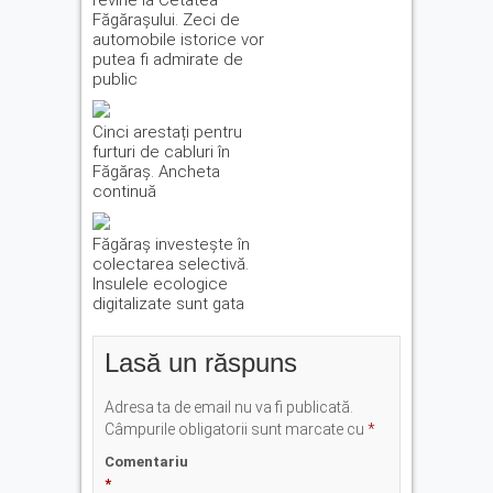
revine la Cetatea
Făgărașului. Zeci de
automobile istorice vor
putea fi admirate de
public
Cinci arestați pentru
furturi de cabluri în
Făgăraș. Ancheta
continuă
Făgăraș investește în
colectarea selectivă.
Insulele ecologice
digitalizate sunt gata
Lasă un răspuns
Adresa ta de email nu va fi publicată.
Câmpurile obligatorii sunt marcate cu
*
Comentariu
*