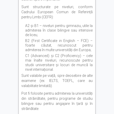
Sunt structurate pe niveluri, conform
Cadrului European Comun de Referință
pentru Limbi (CEFR):
A2 și B1 – niveluri pentru gimnaziu, utile la
admiterea în clase bilingve sau intensive
de liceu;
B2 (First Certificate in English – FCE) –
foarte căutat, recunoscut pentru
admiterea în multe universități din Europa;
C1 (Advanced) și C2 (Proficiency) – cele
mai înalte niveluri, recunoscute pentru
studii universitare și locuri de muncă la
nivel internațional.
Sunt valabile pe viață, spre deosebire de alte
examene (ex. IELTS, TOEFL, care au
valabilitate limitată).
Pot fi folosite pentru admiterea la universități
din străinătate, pentru programe de studiu
bilingve sau pentru angajare în țară și în
străinătate.