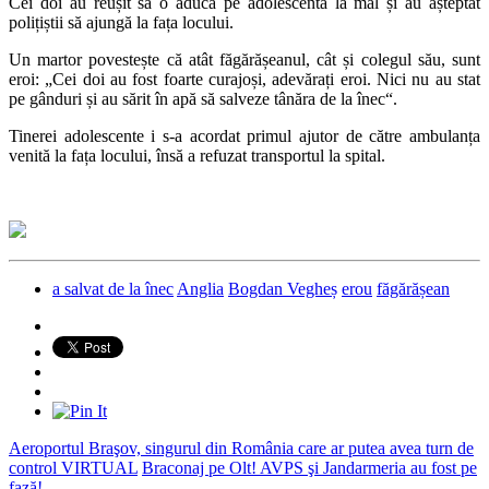
Cei doi au reușit să o aducă pe adolescentă la mal și au așteptat
polițiștii să ajungă la fața locului.
Un martor povestește că atât făgărășeanul, cât și colegul său, sunt
eroi: „Cei doi au fost foarte curajoși, adevărați eroi. Nici nu au stat
pe gânduri și au sărit în apă să salveze tânăra de la înec“.
Tinerei adolescente i s-a acordat primul ajutor de către ambulanța
venită la fața locului, însă a refuzat transportul la spital.
a salvat de la înec
Anglia
Bogdan Vegheș
erou
făgărășean
Aeroportul Braşov, singurul din România care ar putea avea turn de
control VIRTUAL
Braconaj pe Olt! AVPS şi Jandarmeria au fost pe
fază!