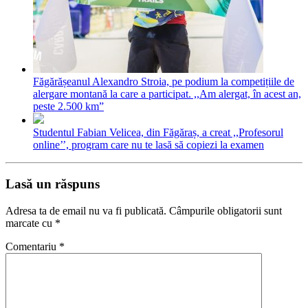
Făgărășeanul Alexandro Stroia, pe podium la competițiile de
alergare montană la care a participat. ,,Am alergat, în acest an,
peste 2.500 km”
Studentul Fabian Velicea, din Făgăraș, a creat ,,Profesorul
online’’, program care nu te lasă să copiezi la examen
Lasă un răspuns
Adresa ta de email nu va fi publicată.
Câmpurile obligatorii sunt
marcate cu
*
Comentariu
*