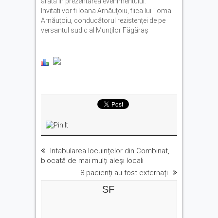
arată în prezentarea evenimentului.
Invitati vor fi Ioana Arnăuţoiu, fiica lui Toma
Arnăuţoiu, conducătorul rezistenţei de pe
versantul sudic al Munţilor Făgăraş
Intabularea locuințelor din Combinat,
blocată de mai mulți aleși locali
8 pacienți au fost externați
SF