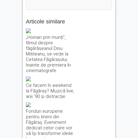
Articole similare
„Hoinari prin munți”,
filmul despre
făgărășeanul Dinu
Mititeanu, se vede la
Cetatea Făgărașului,
înainte de premiera în
cinematografe
Ce facem în weekend
la Făgăraș? Muzică live,
anii ’90 și distracție
Fonduri europene
pentru tinerii din
Făgăraș. Eveniment
dedicat celor care vor
să își transforme ideile