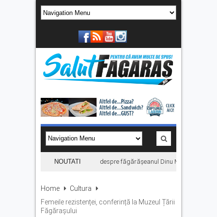
„Hoinari prin munți”, filmul despre făgărășeanul Dinu Mititeanu, se ve
NOUTATI
Home
Cultura
Femeile rezistenței, conferință la Muzeul Țării
Făgărașului