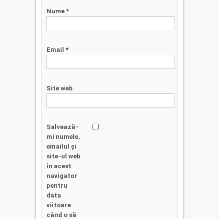
Nume
*
Email
*
Site web
Salvează-
mi numele,
emailul și
site-ul web
în acest
navigator
pentru
data
viitoare
când o să