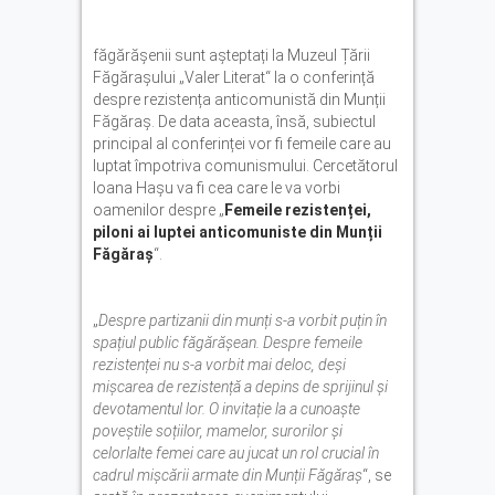
făgărășenii sunt așteptați la Muzeul Țării
Făgărașului „Valer Literat“ la o conferință
despre rezistența anticomunistă din Munții
Făgăraș. De data aceasta, însă, subiectul
principal al conferinței vor fi femeile care au
luptat împotriva comunismului. Cercetătorul
Ioana Hașu va fi cea care le va vorbi
oamenilor despre „
Femeile rezistenței,
piloni ai luptei anticomuniste din Munții
Făgăraș
“.
„
Despre partizanii din munți s-a vorbit puțin în
spațiul public făgărășean. Despre femeile
rezistenței nu s-a vorbit mai deloc, deși
mișcarea de rezistență a depins de sprijinul și
devotamentul lor. O invitație la a cunoaște
poveștile soțiilor, mamelor, surorilor și
celorlalte femei care au jucat un rol crucial în
cadrul mișcării armate din Munții Făgăraș
“, se