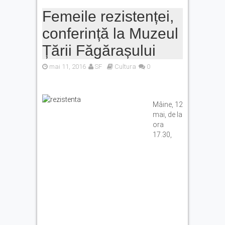
Femeile rezistenței,
conferință la Muzeul
Țării Făgărașului
mai 11, 2016
SF
Cultura
0
Mâine, 12
mai, de la
ora
17.30,