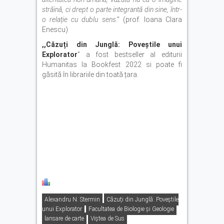
străină, ci drept o parte integrantă din sine, într-
o relație cu dublu sens
.” (prof. Ioana Clara
Enescu)
,,Căzuți din Junglă: Poveștile unui
Explorator
” a fost bestseller al editurii
Humanitas la Bookfest 2022 si poate fi
găsită în librariile din toată țara.
Alexandru N. Stermin
Căzuți din Junglă: Poveștile
unui Explorator
Facultatea de Biologie și Geologie
lansare de carte
Viştea de Sus