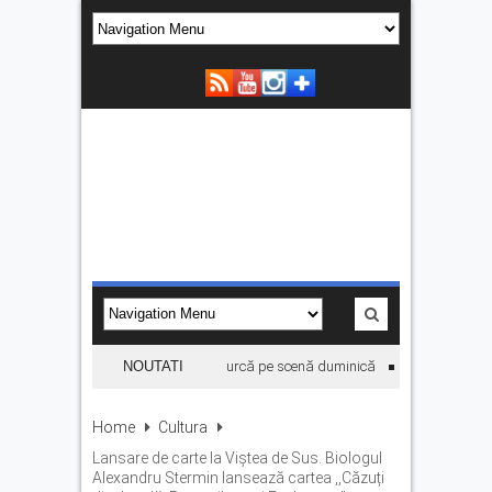
ii. Daniel Ignat și Titi Cîrstea urcă pe scenă duminică
NOUTATI
„Hoinari prin munț
Home
Cultura
Lansare de carte la Viștea de Sus. Biologul
Alexandru Stermin lansează cartea ,,Căzuți