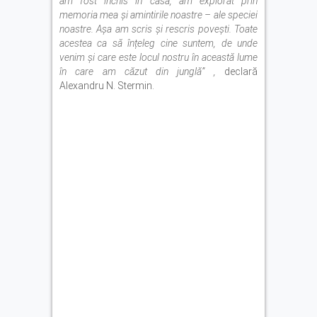
am fost închis în casă, am explorat prin
memoria mea și amintirile noastre – ale speciei
noastre. Așa am scris și rescris povești. Toate
acestea ca să înțeleg c
ine suntem, de unde
venim și care este locul nostru în această lume
în care am căzut din junglă” ,
declară
Alexandru N. Stermin.