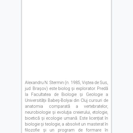
Alexandru N. Stermin (n. 1985, Viştea de Sus,
jud. Braşov) este biolog și explorator. Predă
la Facultatea de Biologie și Geologie a
Universității Babeș‑Bolyai din Cluj cursuri de
anatomia comparată a vertebratelor,
neurobiologie şi evoluţia creierului, etologie,
bioetică și ecologie umană. Este licențiat în
biologie și teologie, a absolvit un masterat în
filozofie și un program de formare în