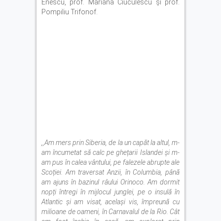
Enescu, prof. Mariana Ciuculescu și prof.
Pompiliu Trifonof.
,,Am mers prin Siberia, de la un capăt la altul, m-
am încumetat să calc pe ghețarii Islandei și m-
am pus în calea vântului, pe falezele abrupte ale
Scoției. Am traversat Anzii, în Columbia, până
am ajuns în bazinul râului Orinoco. Am dormit
nopți întregi în mijlocul junglei, pe o insulă în
Atlantic și am visat, același vis, împreună cu
milioane de oameni, în Carnavalul de la Rio. Cât