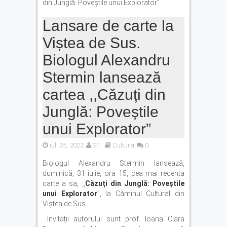
din Junglă: Poveștile unui Explorator”
Lansare de carte la
Viștea de Sus.
Biologul Alexandru
Stermin lansează
cartea ,,Căzuți din
Junglă: Poveștile
unui Explorator”
iul. 25, 2022
SF
Cultura
0
Biologul Alexandru Stermin lansează,
duminică, 31 iulie, ora 15, cea mai recenta
carte a sa, ,,
Căzuți din Junglă: Poveștile
unui Explorator
”, la Căminul Cultural din
Viștea de Sus.
Invitații autorului sunt prof. Ioana Clara