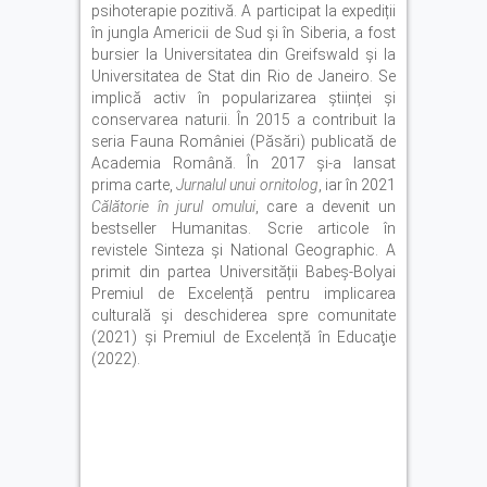
psihoterapie pozitivă. A participat la expediții
în jungla Americii de Sud și în Siberia, a fost
bursier la Universitatea din Greifswald și la
Universitatea de Stat din Rio de Janeiro. Se
implică activ în popularizarea științei și
conservarea naturii. În 2015 a contribuit la
seria Fauna României (Păsări) publicată de
Academia Română. În 2017 și‑a lansat
prima carte,
Jurnalul unui ornitolog
, iar în 2021
Călătorie în jurul omului
, care a devenit un
bestseller Humanitas. Scrie articole în
revistele Sinteza și National Geographic. A
primit din partea Universității Babeș‑Bolyai
Premiul de Excelență pentru implicarea
culturală și deschiderea spre comunitate
(2021) şi Premiul de Excelență în Educaţie
(2022).