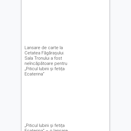
Lansare de carte la
Cetatea Făgărașului.
Sala Tronului a fost
neîncăpătoare pentru
„Piticul Iubirii și fetița
Ecaterina”
„Piticul Iubirii și fetița
Ecaterina” – o lansare