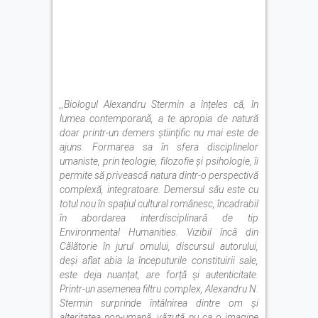
,,Biologul Alexandru Stermin a înțeles că, în
lumea contemporană, a te apropia de natură
doar printr-un demers științific nu mai este de
ajuns. Formarea sa în sfera disciplinelor
umaniste, prin teologie, filozofie și psihologie, îi
permite să privească natura dintr-o perspectivă
complexă, integratoare. Demersul său este cu
totul nou în spațiul cultural românesc, încadrabil
în abordarea interdisciplinară de tip
Environmental Humanities. Vizibil încă din
Călătorie în jurul omului, discursul autorului,
deși aflat abia la începuturile constituirii sale,
este deja nuanțat, are forță și autenticitate.
Printr-un asemenea filtru complex, Alexandru N.
Stermin surprinde întâlnirea dintre om și
alteritatea non-umană, văzută nu ca o imagine