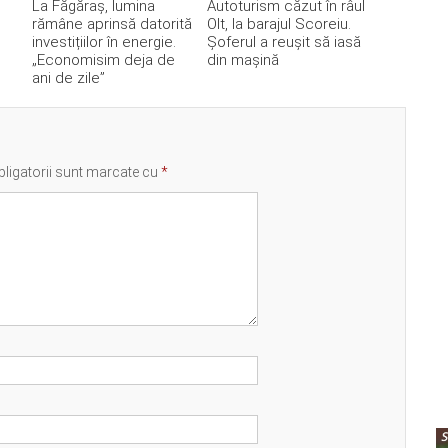
La Făgăraș, lumina
Autoturism căzut în râul
rămâne aprinsă datorită
Olt, la barajul Scoreiu.
investițiilor în energie.
Șoferul a reușit să iasă
„Economisim deja de
din mașină
ani de zile”
ligatorii sunt marcate cu
*