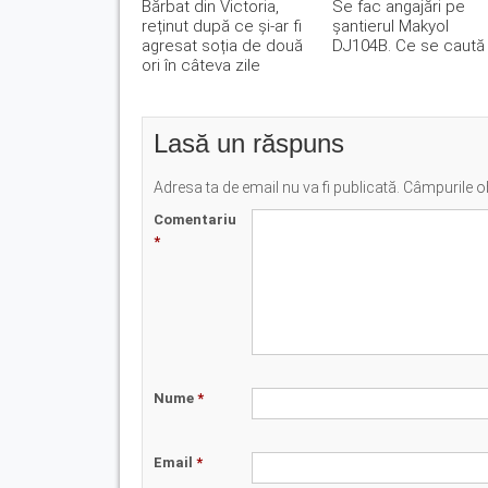
Bărbat din Victoria,
Se fac angajări pe
reținut după ce și-ar fi
șantierul Makyol
agresat soția de două
DJ104B. Ce se caută
ori în câteva zile
Lasă un răspuns
Adresa ta de email nu va fi publicată.
Câmpurile ob
Comentariu
*
Nume
*
Email
*