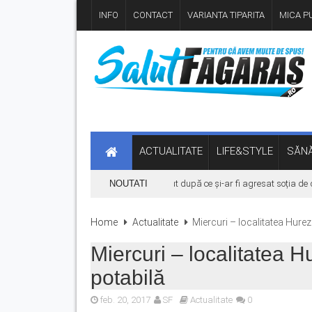
INFO
CONTACT
VARIANTA TIPARITA
MICA PU
ACTUALITATE
LIFE&STYLE
SĂNĂ
Bărbat din Victoria, reținut după ce și-ar fi agresat soția de două 
NOUTATI
Home
Actualitate
Miercuri – localitatea Hure
Miercuri – localitatea 
potabilă
feb. 20, 2017
SF
Actualitate
0