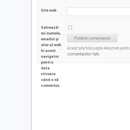
Site web
Salvează-
mi numele,
emailul și
site-ul web
Acest site folosește Akismet pent
în acest
comentariilor tale
.
navigator
pentru
data
viitoare
când o să
comentez.