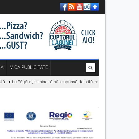
RA
MICA PUBLICITATE
La Făgăraș, lumina rămâne aprinsă datorită investițiilor în energie. „Economi