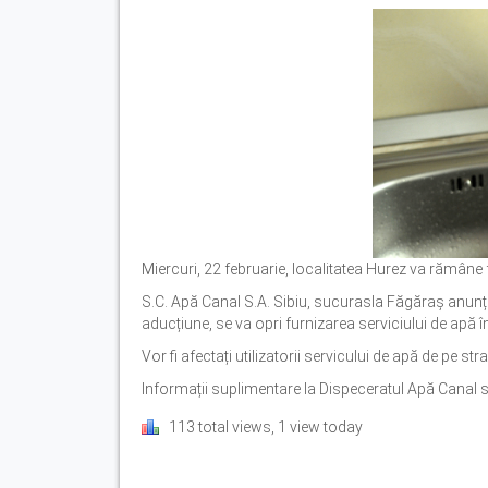
Miercuri, 22 februarie, localitatea Hurez va rămâne 
S.C. Apă Canal S.A. Sibiu, sucurasla Făgăraș anunță
aducțiune, se va opri furnizarea serviciului de apă în
Vor fi afectați utilizatorii servicului de apă de pe s
Informații suplimentare la Dispeceratul Apă Cana
113 total views, 1 view today