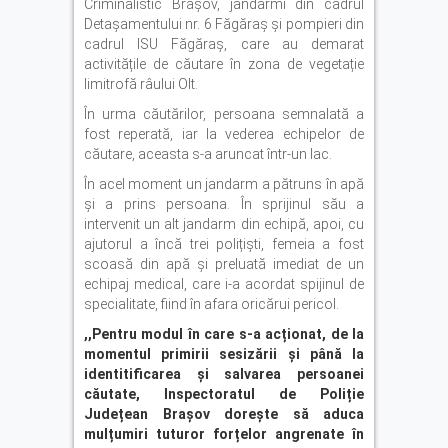
Criminalistic Brașov, jandarmi din cadrul
Detașamentului nr. 6 Făgăraș și pompieri din
cadrul ISU Făgăraș, care au demarat
activitățile de căutare în zona de vegetație
limitrofă râului Olt.
În urma căutărilor, persoana semnalată a
fost reperată, iar la vederea echipelor de
căutare, aceasta s-a aruncat într-un lac.
În acel moment un jandarm a pătruns în apă
și a prins persoana. În sprijinul său a
intervenit un alt jandarm din echipă, apoi, cu
ajutorul a încă trei polițiști, femeia a fost
scoasă din apă și preluată imediat de un
echipaj medical, care i-a acordat spijinul de
specialitate, fiind în afara oricărui pericol.
,,Pentru modul în care s-a acționat, de la
momentul primirii sesizării și până la
identitificarea și salvarea persoanei
căutate, Inspectoratul de Poliție
Județean Brașov dorește să aduca
mulțumiri tuturor forțelor angrenate în