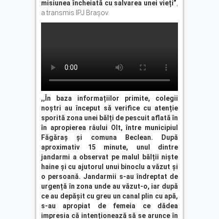
misiunea încheiată cu salvarea unei vieți”
,
a transmis IPJ Brașov.
,,În baza informațiilor primite, colegii
noștri au început să verifice cu atenție
sporită zona unei bălți de pescuit aflată în
în apropierea râului Olt, între municipiul
Făgăraș și comuna Beclean. După
aproximativ 15 minute, unul dintre
jandarmi a observat pe malul bălții niște
haine și cu ajutorul unui binoclu a văzut și
o persoană. Jandarmii s-au îndreptat de
urgență în zona unde au văzut-o, iar după
ce au depășit cu greu un canal plin cu apă,
s-au apropiat de femeia ce dădea
impresia că intenționează să se arunce în