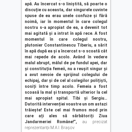
apă. Au încercat s-o liniștită, să poarte o
discuție cu aceasta, dar singurele cuvinte
spuse de ea erau unele confuze și fără
noimă, iar în momentul în care colegul
nostru s-a apropiat de ea, a devenit tot
mai agitată și a intrat în apă rece. A fost
momentul în care colegul nostru,
plutonier Constantinescu Tiberiu, a sărit
în apă după ea și a încercat s-o scoată cât
mai repede de acolo. Având în vedere
malul abrupt, mâlul de pe fundul apei, dar
și constituția femeii, nu a reușit singur și
a avut nevoie de sprijinul colegului de
echipaj, dar și de cel al colegilor polițiști,
sosiți între timp acolo. Femeia a fost
scoasă la mal și transportă ulterior la cel
mai apropiat spital. Tibi și Sergiu…
Datorită intervenției voastre un om astazi
trăiește! Este cel mai frumos mod prin
care ați ales să sărbătoriți Ziua
Jandarmeriei Române!”,
au precizat
reprezentanții M.A.I. Brașov.