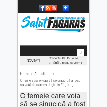
Concertul KLUMEA se
NOUTATI
amână din cauza vremii.
Daniel Ignat și Titi Cîrstea
urcă pe scenă duminică
Home
Actualitate
„Hoinari prin munți”, filmul
O femeie care voia să se sinucidă a fost
despre făgărășeanul Dinu
salvată de oamenii legii din Făgăraș
Mititeanu, se vede la
Cetatea Făgărașului,
O femeie care voia
înainte de premiera în
cinematografe
să se sinucidă a fost