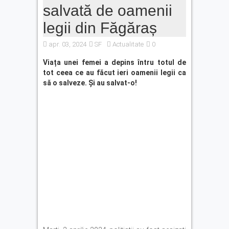
Ce facem în weekend la
salvată de oamenii
Făgăraș? Muzică live, anii
’90 și distracție
legii din Făgăraș
Fonduri europene pentru
apr. 03, 2024
SF
Actualitate
0
tinerii din Făgăraș.
Eveniment dedicat celor care
Viața unei femei a depins întru totul de
vor să își transforme ideile
tot ceea ce au făcut ieri oamenii legii ca
în proiecte
să o salveze. Și au salvat-o!
Legea pentru plafonarea
prețurilor la carburanți a
fost promulgată. Ce măsuri
se aplică