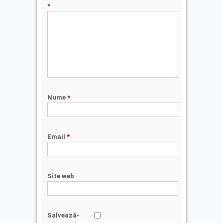
*
Nume
*
Email
*
Site web
Salvează-