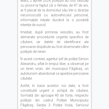
Marți, 2 aprilie 2024, polițiștii au fost sesizați
cu privire la faptul că o femeie, de 47 de ani,
ar fi plecat de la domiciliul său într-o direcție
necunoscută cu autovehiculul personal,
informațiile inițiale ducând la o posibilă
intenție de suicid.
Imediat, după primirea sesizării, au fost
demarate procedurile urgente specifice de
căutare, iar datele de identificare ale
persoanei dispărute au fost diseminate către
polițiștii din teren.
În acest context, agentul șef de poliție Simon
Alexandru, aflat în timpul liber, a observat pe
un teren viran, din municipiul Făgăraș, un
autoturism abandonat ce aparține persoanei
căutate.
Astfel, în baza acestor noi date, a fost
constituită urgent o echipă de căutare,
formată din aproape 40 de forțe, respectiv
polițiști din cadrul Poliției Municipiului
Făgăraș, Secția 3 Poliție Voila, Serviciul