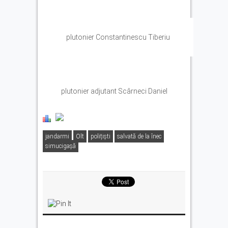
plutonier Constantinescu Tiberiu
plutonier adjutant Scârneci Daniel
jandarmi
Olt
polițiști
salvată de la înec
simucigașă