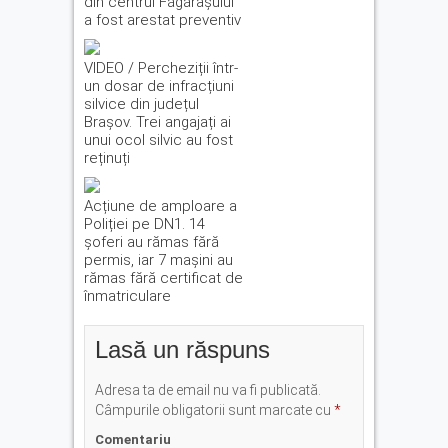
din centrul Făgărașului
a fost arestat preventiv
VIDEO / Percheziții într-
un dosar de infracțiuni
silvice din județul
Brașov. Trei angajați ai
unui ocol silvic au fost
reținuți
Acțiune de amploare a
Poliției pe DN1. 14
șoferi au rămas fără
permis, iar 7 mașini au
rămas fără certificat de
înmatriculare
Lasă un răspuns
Adresa ta de email nu va fi publicată.
Câmpurile obligatorii sunt marcate cu
*
Comentariu