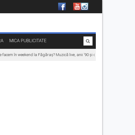
RA
MICA PUBLICITATE
acem în weekend la Făgăraș? Muzică live, anii ’90 și distracție
Fonduri europe