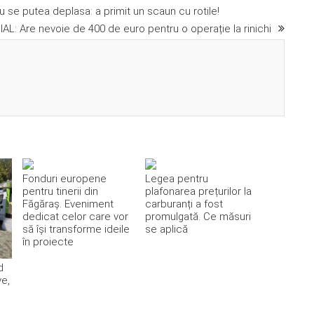
 se putea deplasa: a primit un scaun cu rotile!
AL: Are nevoie de 400 de euro pentru o operație la rinichi
Fonduri europene
Legea pentru
pentru tinerii din
plafonarea prețurilor la
Făgăraș. Eveniment
carburanți a fost
dedicat celor care vor
promulgată. Ce măsuri
să își transforme ideile
se aplică
în proiecte
d
ve,