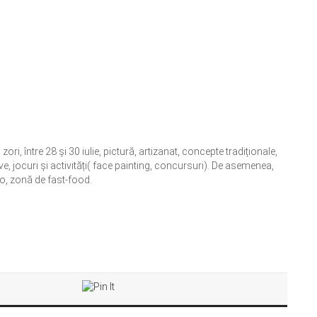
i, între 28 și 30 iulie, pictură, artizanat, concepte tradiționale,
ve, jocuri și activități( face painting, concursuri). De asemenea,
deo, zonă de fast-food.