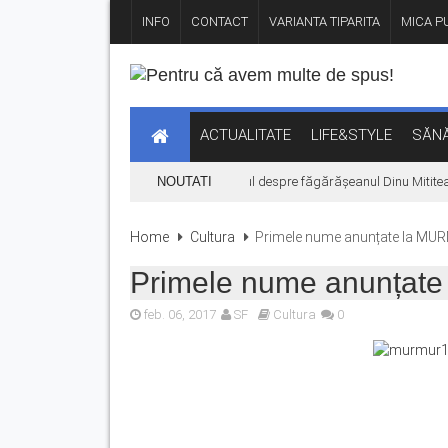
INFO
CONTACT
VARIANTA TIPARITA
MICA PU
ACTUALITATE
LIFE&STYLE
SĂNĂ
„Hoinari prin munți”, filmul despre făgărășeanul Dinu Mititean
NOUTATI
Home
Cultura
Primele nume anunțate la MU
Primele nume anunța
feb. 06, 2017
SF
Cultura
0