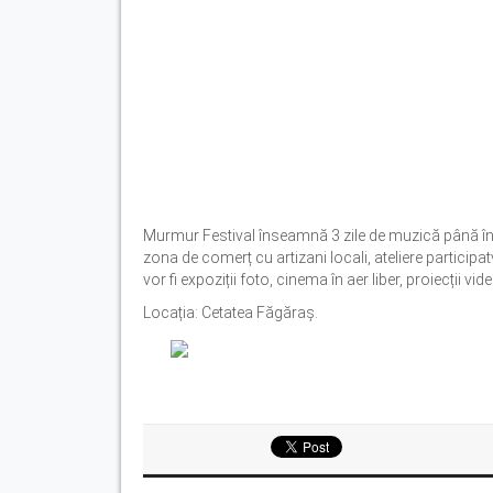
Murmur Festival înseamnă 3 zile de muzică până în zor
zona de comerț cu artizani locali, ateliere participat
vor fi expoziții foto, cinema în aer liber, proiecții vi
Locația: Cetatea Făgăraș.