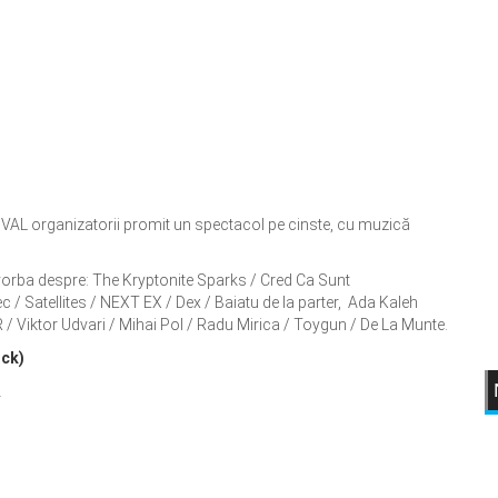
AL organizatorii promit un spectacol pe cinste, cu muzică
e vorba despre: The Kryptonite Sparks / Cred Ca Sunt
c / Satellites / NEXT EX / Dex / Baiatu de la parter, Ada Kaleh
/ Viktor Udvari / Mihai Pol / Radu Mirica / Toygun / De La Munte.
ick)