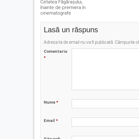
Cetatea Făgărașului,
înainte de premiera în
cinematografe
Lasă un răspuns
Adresa ta de email nu va fi publicată.
Câmpurile ob
Comentariu
*
Nume
*
Email
*
Site web