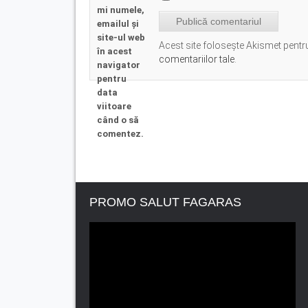
mi numele,
emailul și
site-ul web
Acest site folosește Akismet pent
în acest
comentariilor tale
.
navigator
pentru
data
viitoare
când o să
comentez.
PROMO SALUT FAGARAS