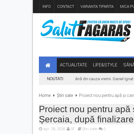
INFO
CONTACT
VARIANTA TIPARITA
MICA PU
ACTUALITATE
LIFE&STYLE
SĂNĂ
Concertul KLUMEA se amână din cauza vremii. Daniel Ignat și T
NOUTATI
Home
Știri sate
Proiect nou pentru apă și cana
Proiect nou pentru apă 
Șercaia, după finalizare
apr. 28, 2026
SF
Știri sate
0