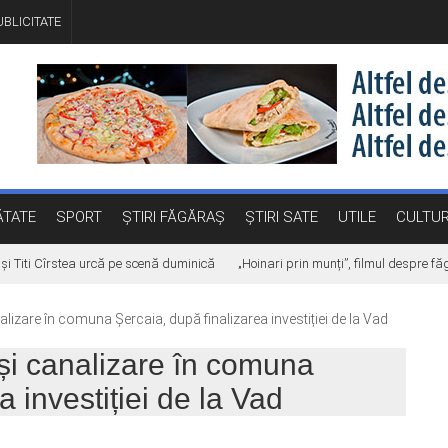
BLICITATE
TATE
SPORT
ȘTIRI FĂGĂRAȘ
ȘTIRI SATE
UTILE
CULTU
iti Cîrstea urcă pe scenă duminică
„Hoinari prin munți”, filmul despre făgă
lizare în comuna Șercaia, după finalizarea investiției de la Vad
și canalizare în comuna
a investiției de la Vad