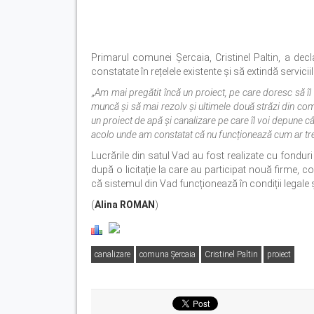
Primarul comunei Șercaia, Cristinel Paltin, a dec
constatate în rețelele existente și să extindă servici
„
Am mai pregătit încă un proiect, pe care doresc să îl
muncă și să mai rezolv și ultimele două străzi din com
un proiect de apă și canalizare pe care îl voi depune c
acolo unde am constatat că nu funcționează cum ar tr
Lucrările din satul Vad au fost realizate cu fonduri 
după o licitație la care au participat nouă firme, co
că sistemul din Vad funcționează în condiții legale ș
(
Alina ROMAN
)
canalizare
comuna Șercaia
Cristinel Paltin
proiect