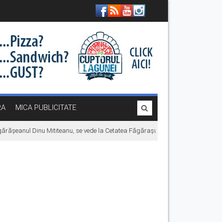
RA
MICA PUBLICITATE
rășeanul Dinu Mititeanu, se vede la Cetatea Făgărașului, înainte de premiera î