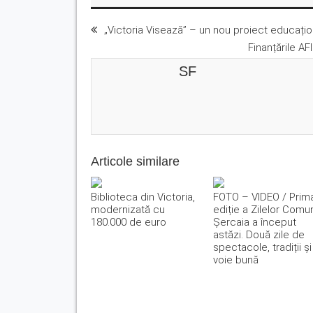
„Victoria Visează” – un nou proiect educațional
Finanțările AFI
SF
Articole similare
Biblioteca din Victoria,
FOTO – VIDEO / Prim
modernizată cu
ediție a Zilelor Comu
180.000 de euro
Șercaia a început
astăzi. Două zile de
spectacole, tradiții și
voie bună