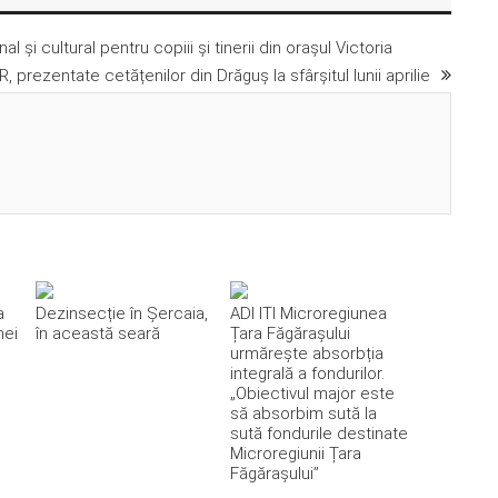
 și cultural pentru copiii și tinerii din orașul Victoria
R, prezentate cetățenilor din Drăguș la sfârșitul lunii aprilie
a
Dezinsecție în Șercaia,
ADI ITI Microregiunea
nei
în această seară
Țara Făgărașului
urmărește absorbția
integrală a fondurilor.
„Obiectivul major este
să absorbim sută la
sută fondurile destinate
Microregiunii Țara
Făgărașului”