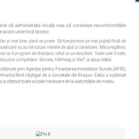
larat că administrația locală vrea să corecteze neconformitățile
ile acolo unde încă lipsesc.
 fac și mai bine, dacă se poate. Să funcționeze pe mai puțină forță de
ună care nu au introduse rețelele de apă și canalizare. Mai pregătesc
ând va fi program de finanțare, când se va deschide. Toate cele 3 sate,
ebui plus completare. Șercaia, Hălmeag și Vad
”, a spus edilul.
obținute prin Agenția pentru Finanțarea Investițiilor Rurale (AFIR),
ntractul fiind câștigat de o societate din Brașov. Edilul a subliniat
i a obținut toate avizele necesare de la autoritățile de mediu.