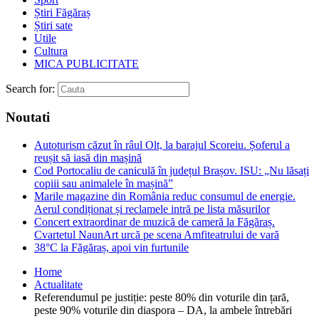
Știri Făgăraș
Știri sate
Utile
Cultura
MICA PUBLICITATE
Search for:
Noutati
Autoturism căzut în râul Olt, la barajul Scoreiu. Șoferul a
reușit să iasă din mașină
Cod Portocaliu de caniculă în județul Brașov. ISU: „Nu lăsați
copiii sau animalele în mașină”
Marile magazine din România reduc consumul de energie.
Aerul condiționat și reclamele intră pe lista măsurilor
Concert extraordinar de muzică de cameră la Făgăraș.
Cvartetul NaunArt urcă pe scena Amfiteatrului de vară
38°C la Făgăraș, apoi vin furtunile
Home
Actualitate
Referendumul pe justiție: peste 80% din voturile din țară,
peste 90% voturile din diaspora – DA, la ambele întrebări