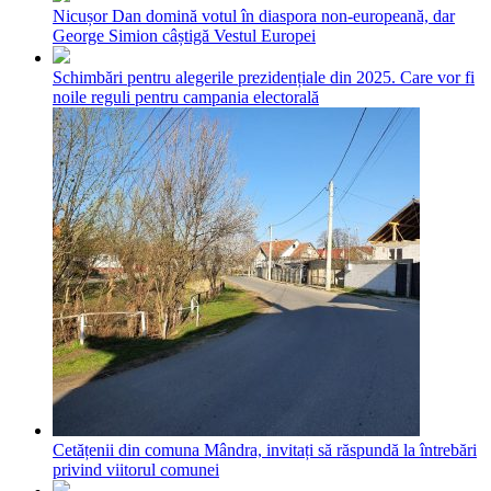
Nicușor Dan domină votul în diaspora non-europeană, dar
George Simion câștigă Vestul Europei
Schimbări pentru alegerile prezidențiale din 2025. Care vor fi
noile reguli pentru campania electorală
Cetățenii din comuna Mândra, invitați să răspundă la întrebări
privind viitorul comunei