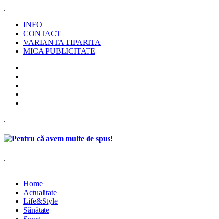
.
INFO
CONTACT
VARIANTA TIPARITA
MICA PUBLICITATE
.
.
Home
Actualitate
Life&Style
Sănătate
Sport