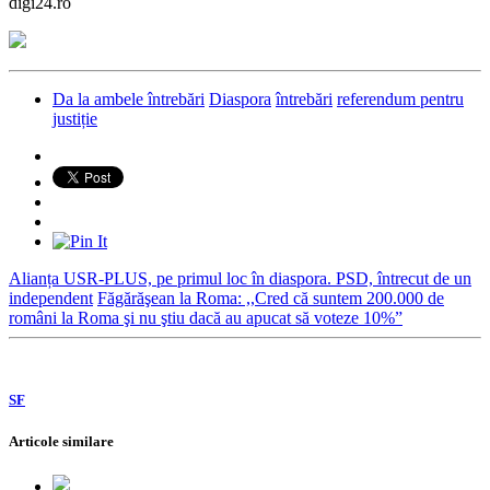
digi24.ro
Da la ambele întrebări
Diaspora
întrebări
referendum pentru
justiție
Alianța USR-PLUS, pe primul loc în diaspora. PSD, întrecut de un
independent
Făgărăşean la Roma: ,,Cred că suntem 200.000 de
români la Roma şi nu ştiu dacă au apucat să voteze 10%”
SF
Articole similare