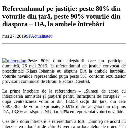
Referendumul pe justiție: peste 80% din
voturile din țară, peste 90% voturile din
diaspora – DA, la ambele întrebări
mai 27, 2019
SF
Actualitate
0
Peste 80% dintre alegătorii care au participat,
duminică, 26 mai 2019, la referendumul pe justiție convocat de
președintele Klaus Iohannis au răspuns DA la ambele întrebări,
voturile nevalide reprezentând puţin peste 5%, conform rezultatelor
provizorii comunicat de Biroul Electoral Central.
La prima întrebare de la referendum – „Sunteţi de acord cu
interzicerea amnistiei şi graţierii pentru infracţiuni de corupţie?” –
după centralizarea voturilor din 18.653 secţii din ţară, din cele
7.493.362 de voturi exprimate, 80,9% dintre alegători au răspuns
DA, 13,8% au răspuns NU, iar 5,3% eu reprezentat voturi nevalide.
Cea de a doua întrebare la referendum a fost: „Sunteţi de acord cu
interzicerea adoptării de către Guvern a ordonanţelor de urgenţă în