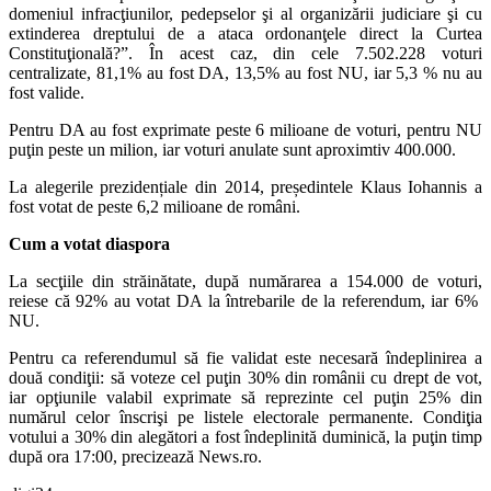
domeniul infracţiunilor, pedepselor şi al organizării judiciare şi cu
extinderea dreptului de a ataca ordonanţele direct la Curtea
Constituţională?”. În acest caz, din cele 7.502.228 voturi
centralizate, 81,1% au fost DA, 13,5% au fost NU, iar 5,3 % nu au
fost valide.
Pentru DA au fost exprimate peste 6 milioane de voturi, pentru NU
puţin peste un milion, iar voturi anulate sunt aproximtiv 400.000.
La alegerile prezidențiale din 2014, președintele Klaus Iohannis a
fost votat de peste 6,2 milioane de români.
Cum a votat diaspora
La secţiile din străinătate, după numărarea a 154.000 de voturi,
reiese că 92% au votat DA la întrebarile de la referendum, iar 6%
NU.
Pentru ca referendumul să fie validat este necesară îndeplinirea a
două condiţii: să voteze cel puţin 30% din românii cu drept de vot,
iar opţiunile valabil exprimate să reprezinte cel puţin 25% din
numărul celor înscrişi pe listele electorale permanente. Condiţia
votului a 30% din alegători a fost îndeplinită duminică, la puţin timp
după ora 17:00, precizează News.ro.