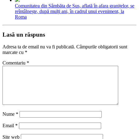
Comunitatea din Sâmbăta de Sus, aflată în afara granițelor, se
reîntâlnește, după mulți ani, în cadrul unui eveniment, la
Roma
Lasă un răspuns
Adresa ta de email nu va fi publicată.
Câmpurile obligatorii sunt
marcate cu
*
Comentariu
*
Nume
*
Email
*
Site web