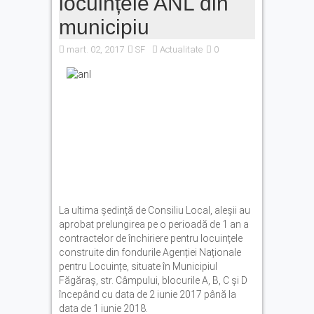
locuințele ANL din
Fonduri europene pentru
municipiu
tinerii din Făgăraș.
Eveniment dedicat celor care
mart. 02, 2017
SF
Actualitate
0
vor să își transforme ideile
în proiecte
Legea pentru plafonarea
prețurilor la carburanți a
fost promulgată. Ce măsuri
se aplică
La ultima ședință de Consiliu Local, aleșii au
aprobat prelungirea pe o perioadă de 1 an a
contractelor de închiriere pentru locuințele
construite din fondurile Agenției Naționale
pentru Locuințe, situate în Municipiul
Făgăraș, str. Câmpului, blocurile A, B, C și D
începând cu data de 2 iunie 2017 până la
data de 1 iunie 2018.