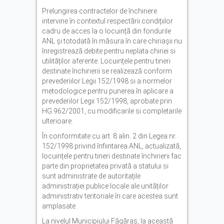
Prelungirea contractelor de închiriere
intervine în contextul respectării condițiilor
cadru de acces la o locuință din fondurile
ANL și totodată în măsura în care chiriașii nu
înregistrează debite pentru neplata chiriei si
utilităților aferente. Locuințele pentru tineri
destinate închirierii se realizează conform
prevederiilor Legii 152/1998 si a normelor
metodologice pentru punerea în aplicare a
prevederilor Legii 152/1998, aprobate prin
HG 962/2001, cu modificarile si completarile
ulterioare.
În conformitate cu art. 8 alin. 2 din Legea nr.
152/1998 privind înfiintarea ANL, actualizată,
locuințele pentru tineri destinate închirierii fac
parte din proprietatea privată a statului si
sunt administrate de autoritațile
administrației publice locale ale unităților
administrativ teritoriale în care acestea sunt
amplasate.
La nivelul Municipiului Făgăraș, la această