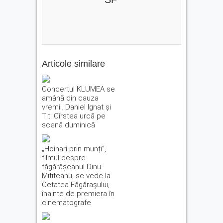
Articole similare
Concertul KLUMEA se
amână din cauza
vremii. Daniel Ignat și
Titi Cîrstea urcă pe
scenă duminică
„Hoinari prin munți”,
filmul despre
făgărășeanul Dinu
Mititeanu, se vede la
Cetatea Făgărașului,
înainte de premiera în
cinematografe