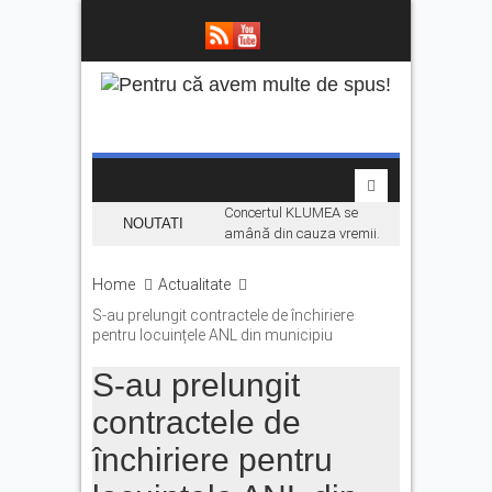
Concertul KLUMEA se
NOUTATI
amână din cauza vremii.
Daniel Ignat și Titi Cîrstea
urcă pe scenă duminică
Home
Actualitate
„Hoinari prin munți”, filmul
S-au prelungit contractele de închiriere
despre făgărășeanul Dinu
pentru locuințele ANL din municipiu
Mititeanu, se vede la
Cetatea Făgărașului,
S-au prelungit
înainte de premiera în
cinematografe
contractele de
Ce facem în weekend la
închiriere pentru
Făgăraș? Muzică live, anii
’90 și distracție