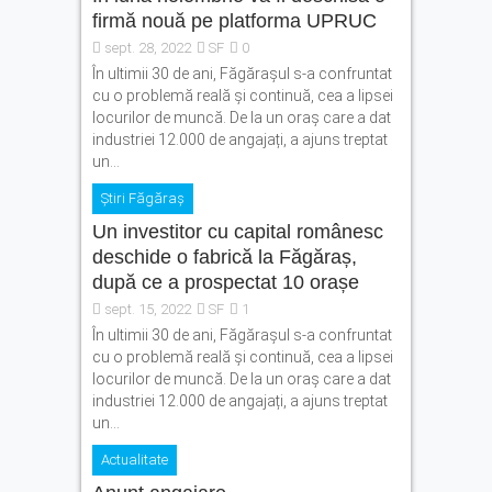
firmă nouă pe platforma UPRUC
sept. 28, 2022
SF
0
În ultimii 30 de ani, Făgărașul s-a confruntat
cu o problemă reală și continuă, cea a lipsei
locurilor de muncă. De la un oraș care a dat
industriei 12.000 de angajați, a ajuns treptat
un...
Știri Făgăraș
Un investitor cu capital românesc
deschide o fabrică la Făgăraș,
după ce a prospectat 10 orașe
sept. 15, 2022
SF
1
În ultimii 30 de ani, Făgărașul s-a confruntat
cu o problemă reală și continuă, cea a lipsei
locurilor de muncă. De la un oraș care a dat
industriei 12.000 de angajați, a ajuns treptat
un...
Actualitate