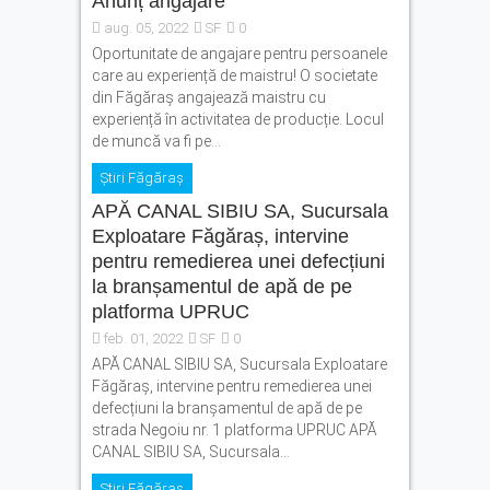
Anunț angajare
aug. 05, 2022
SF
0
Oportunitate de angajare pentru persoanele
care au experiență de maistru! O societate
din Făgăraș angajează maistru cu
experiență în activitatea de producție. Locul
de muncă va fi pe...
Știri Făgăraș
APĂ CANAL SIBIU SA, Sucursala
Exploatare Făgăraș, intervine
pentru remedierea unei defecțiuni
la branșamentul de apă de pe
platforma UPRUC
feb. 01, 2022
SF
0
APĂ CANAL SIBIU SA, Sucursala Exploatare
Făgăraș, intervine pentru remedierea unei
defecțiuni la branșamentul de apă de pe
strada Negoiu nr. 1 platforma UPRUC APĂ
CANAL SIBIU SA, Sucursala...
Știri Făgăraș