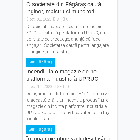
Concert extraordinar de
O societate din Făgăraș caută
muzică de cameră la
inginer, maistru și muncitori
Făgăraș. Cvartetul NaunArt
urcă pe scena Amfiteatrului
oct. 02, 2023
SF
0
de vară
O societate care are sediul în municipiul
Făgăraș, situată pe plaforma UPRUC, cu
38°C la Făgăraș, apoi vin
activitate de producție, anunță că face
furtunile
angajări. Societatea caută pentru angajare:
un inginer; un maistru;...
Știri Făgăraș
Incendiu la o magazie de pe
platforma industrială UPRUC
feb. 11, 2023
SF
0
Detașamentul de Pompieri Făgăraș intervine
la această oră la un incendiu produs într-o
magazie din incinta platformei industriale
UPRUC Făgăraș. Potrivit salvatorilor, la fața
locului s-au...
Știri Făgăraș
În luna noiembrie va fi deschisă o