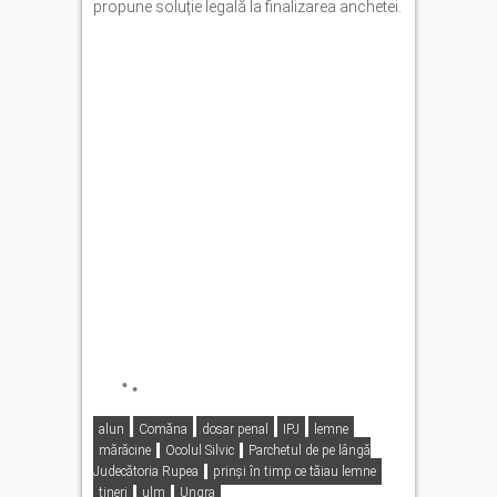
propune soluție legală la finalizarea anchetei.
alun
Comăna
dosar penal
IPJ
lemne
mărăcine
Ocolul Silvic
Parchetul de pe lângă
Judecătoria Rupea
prinși în timp ce tăiau lemne
tineri
ulm
Ungra