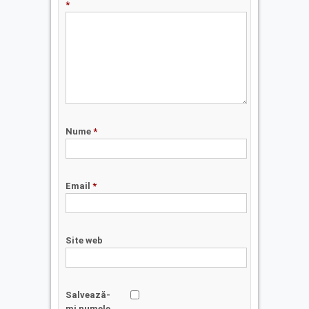
*
Nume
*
Email
*
Site web
Salvează-
mi numele,