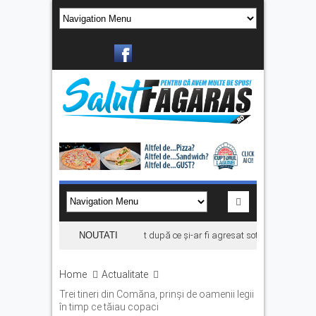
Bărbat din Victoria, reținut după ce și-ar fi agresat soția de două ori în
NOUTATI
Home
Actualitate
Trei tineri din Comăna, prinși de oamenii legii
în timp ce tăiau copaci