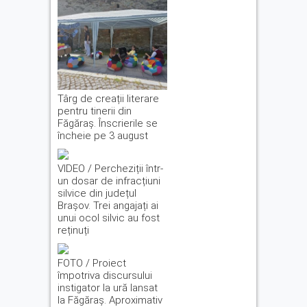
Târg de creații literare
pentru tinerii din
Făgăraș. Înscrierile se
încheie pe 3 august
VIDEO / Percheziții într-
un dosar de infracțiuni
silvice din județul
Brașov. Trei angajați ai
unui ocol silvic au fost
reținuți
FOTO / Proiect
împotriva discursului
instigator la ură lansat
la Făgăraș. Aproximativ