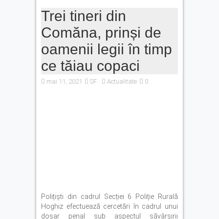
Trei tineri din
Comăna, prinși de
oamenii legii în timp
ce tăiau copaci
mai 11, 2021
SF
Actualitate
0
Polițiști din cadrul Secției 6 Poliție Rurală
Hoghiz efectuează cercetări în cadrul unui
dosar penal sub aspectul săvârșirii