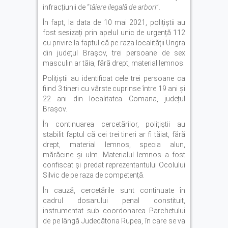
infracțiunii de “
tăiere ilegală de arbori
”.
În fapt, la data de 10 mai 2021, polițiștii au
fost sesizați prin apelul unic de urgență 112
cu privire la faptul că pe raza localității Ungra
din județul Brașov, trei persoane de sex
masculin ar tăia, fără drept, material lemnos.
Polițiștii au identificat cele trei persoane ca
fiind 3 tineri cu vârste cuprinse între 19 ani și
22 ani din localitatea Comana, județul
Brașov.
În continuarea cercetărilor, polițiștii au
stabilit faptul că cei trei tineri ar fi tăiat, fără
drept, material lemnos, specia alun,
mărăcine și ulm. Materialul lemnos a fost
confiscat și predat reprezentantului Ocolului
Silvic de pe raza de competență.
În cauză, cercetările sunt continuate în
cadrul dosarului penal constituit,
instrumentat sub coordonarea Parchetului
de pe lângă Judecătoria Rupea, în care se va