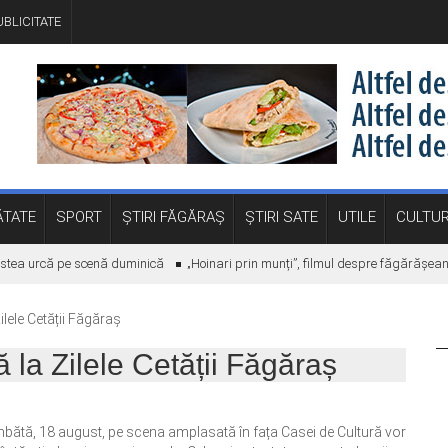
BLICITATE
TATE
SPORT
ȘTIRI FĂGĂRAȘ
ȘTIRI SATE
UTILE
CULTU
tea urcă pe scenă duminică
„Hoinari prin munți”, filmul despre făgărășeanul 
lele Cetății Făgăraș
la Zilele Cetății Făgăraș
mbătă, 18 august, pe scena amplasată în fața Casei de Cultură vor