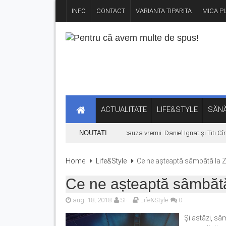
INFO
CONTACT
VARIANTA TIPARITA
MICA PU
ACTUALITATE
LIFE&STYLE
SĂNĂ
Concertul KLUMEA se amână din cauza vremii. Daniel Ignat și Titi Cîrs
NOUTATI
Home
Life&Style
Ce ne așteaptă sâmbătă la Zi
Ce ne așteaptă sâmbătă 
aug. 18, 2018
SF
Life&Style
0
Și astăzi, sâ