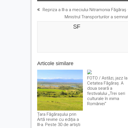
Repriza a III-a a meciului Nitramonia Făgăraş
Ministrul Transporturilor a semna
SF
Articole similare
FOTO / Astăzi, jazz la
Cetatea Făgăraș. A
doua seară a
festivalului „Trei seri
culturale în inima
României”
Țara Făgărașului prin
Artă revine cu ediția a
III-a. Peste 30 de artiști