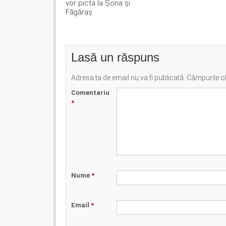
vor picta la Șona și
Făgăraș
Lasă un răspuns
Adresa ta de email nu va fi publicată.
Câmpurile ob
Comentariu
*
Nume
*
Email
*