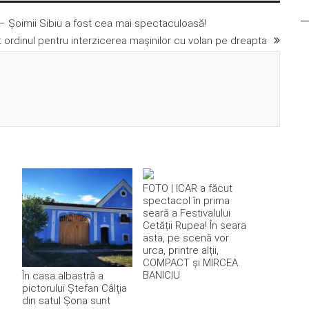
 – Şoimii Sibiu a fost cea mai spectaculoasă!
t ordinul pentru interzicerea maşinilor cu volan pe dreapta
FOTO | ICAR a făcut
spectacol în prima
seară a Festivalului
Cetății Rupea! În seara
asta, pe scenă vor
urca, printre alții,
COMPACT și MIRCEA
BANICIU
În casa albastră a
pictorului Ştefan Câlţia
din satul Şona sunt