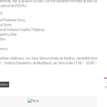
cântăreți, dar și grupuri vocale. Cel mai așteptat moment al serii va
susținut de VOLTAJ.
ul:
l Prietenia Cincu
ii Sirinx
ii al Clubului Copiilor Făgăraș
 pentru Arta
ndra
lescu
Calfele călătoare, vor face demonstrații de fierărie, sâmbătă între
 – Ordinul Cavalerilor de Muhlbach, iar între orele 17.00 – 20.00 –
Făgăraș