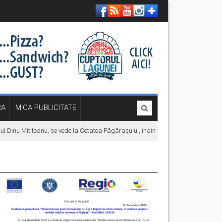
RA
MICA PUBLICITATE
Dinu Mititeanu, se vede la Cetatea Făgărașului, înainte de premiera în cinemat