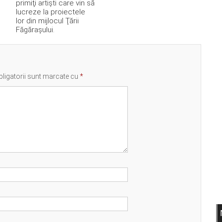
primiţi artişti care vin să
lucreze la proiectele
lor din mijlocul Ţării
Făgăraşului.
ligatorii sunt marcate cu
*