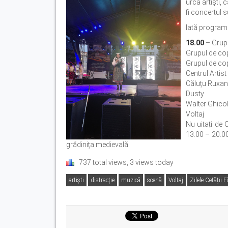
urca artiști, 
fi concertul 
Iată program
18.00
– Grupu
Grupul de cop
Grupul de cop
Centrul Artist
Căluțu Ruxa
Dusty
Walter Ghico
Voltaj
Nu uitați de 
13.00 – 20.00
grădinița medievală.
737 total views, 3 views today
artiști
distracție
muzică
scenă
Voltaj
Zilele Cetății 