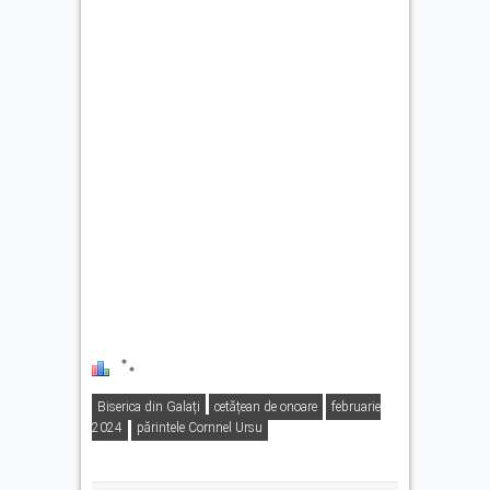
Biserica din Galați
cetățean de onoare
februarie
2024
părintele Cornnel Ursu