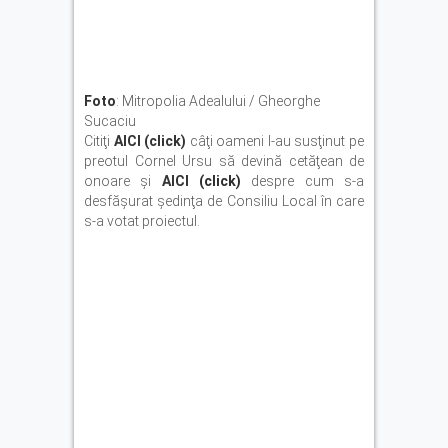
Foto
: Mitropolia Adealului / Gheorghe
Sucaciu
Citiţi
AICI (click)
câţi oameni l-au susţinut pe
preotul Cornel Ursu să devină cetăţean de
onoare şi
AICI
(click)
despre cum s-a
desfăşurat şedinţa de Consiliu Local în care
s-a votat proiectul.