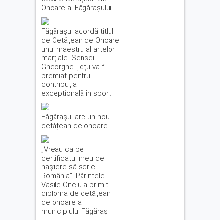
Onoare al Făgărașului
Făgărașul acordă titlul
de Cetățean de Onoare
unui maestru al artelor
marțiale. Sensei
Gheorghe Țețu va fi
premiat pentru
contribuția
excepțională în sport
Făgărașul are un nou
cetățean de onoare
„Vreau ca pe
certificatul meu de
naștere să scrie
România”. Părintele
Vasile Onciu a primit
diploma de cetățean
de onoare al
municipiului Făgăraș