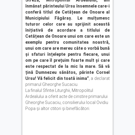
înmânat părinteului Ursu însemnele care-i
conferă titlul de Cetățean de Onoare al
Municipiului Făgăraș. Le mulțumesc
tuturor celor care au sprijinit această
înițiativă de acordare a titlului de
Cetățean de Onoare unui om care este un
exemplu pentru comunitatea noastră,
unui om care are mereu câte o vorbă bună
și sfaturi înțelepte pentru fiecare, unui
om pe care îl prețuim foarte mult și care
este respectat de la mic la mare. Să vă
țină Dumnezeu sănătos, părinte Cornel
Ursu! Vă felicit din toată inima”
, a declarat
primarul Gheorghe Sucaciu.
La finalul Sfintei Liturghii
,
Mitropolitul
Ardealului
a oferit acte de cinstire primarului
Gheorghe
Sucaciu
, consilierului local Ovidiu
Popa
și altor ctitori și binefăcători.