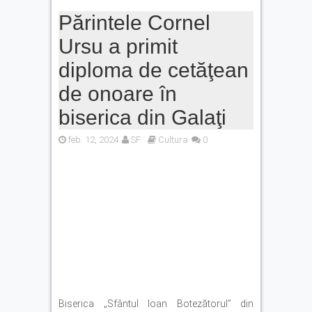
Părintele Cornel
Ursu a primit
diploma de cetăţean
de onoare în
biserica din Galaţi
feb. 12, 2024
SF
Cultura
0
Biserica „Sfântul Ioan Botezătorul” din