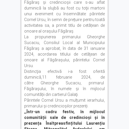
Făgăraș şi credincioşii care s-au aflat
duminică la slujbă au fost cu toţii martorii
unui eveniment cu însemnătate: p
ărintele
Cornel Ursu
,
în semn de prețuire pentru toată
activitatea sa
,
a primit titlu de cetățean de
onoare al orașului Făgăraș.
La propunerea primarului Gheorghe
Sucaciu, Consiliul Local al Municipiului
Făgăraș a aprobat, în data de 31 ianuarie
2024, acordarea titlului de cetăţean de
onoare al Făgărașului, părintelui Cornel
Ursu.
Distincţia efectivă i-a fost oferită
duminică,11 februarie 2024, de
către
Gheorghe
Sucaciu
,
primarul
Făgărașului, în numele și în mijlocul
comunității din cartierul Galaţi.
Părintele Cornel Ursu a mulțumit ierarhului,
primarului și credincioșilor prezenți.
,,Într-un cadru festiv, în mijlocul
comunității sale de credincioși și în
prezența Înaltpreasfințitului Laurențiu
Streza, Mitropolitul Ardealului, am