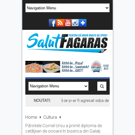
Bărbat din Victoria, reținut după ce și-ar fi agresat soția de două ori în câteva
NOUTATI
Home
Cultura
Părintele Cornel Ursu a primit diploma de
cetăţean de onoare în biserica din Galaţi