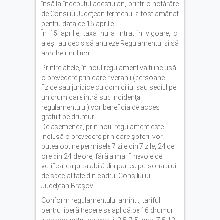
însă la începutul acestui an, printr-o hotărâre
de Consiliu Judeţean termenul a fost amânat
pentru data de 15 aprilie.
În 15 aprilie, taxa nu a intrat în vigoare, ci
aleşii au decis să anuleze Regulamentul şi să
aprobe unul nou.
Printre altele, în noul regulament va fi inclusă
o prevedere prin care riveranii (persoane
fizice sau juridice cu domiciliul sau sediul pe
un drum care intră sub incidenţa
regulamentului) vor beneficia de acces
gratuit pe drumuri.
De asemenea, prin noul regulament este
inclusă o prevedere prin care şoferii vor
putea obţine permisele 7 zile din 7 zile, 24 de
ore din 24 de ore, fără a mai fi nevoie de
verificarea prealabilă din partea personalului
de specialitate din cadrul Consiliului
Judeţean Braşov.
Conform regulamentului amintit, tariful
pentru liberă trecere se aplică pe 16 drumuri