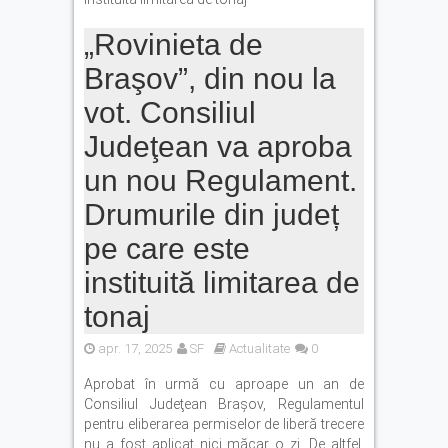
„Rovinieta de
Braşov”, din nou la
vot. Consiliul
Judeţean va aproba
un nou Regulament.
Drumurile din județ
pe care este
instituită limitarea de
tonaj
apr. 17, 2025
SF
Actualitate
0
Aprobat în urmă cu aproape un an de
Consiliul Judeţean Braşov, Regulamentul
pentru eliberarea permiselor de liberă trecere
nu a fost aplicat nici măcar o zi. De altfel,