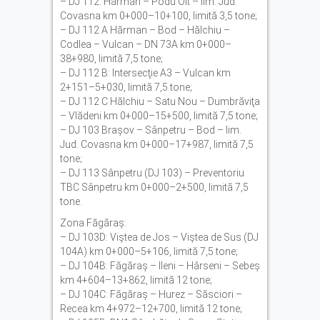
– DJ 112: Hărman – Podu Olt – lim. Jud.
Covasna km 0+000–10+100, limită 3,5 tone;
– DJ 112 A Hărman – Bod – Hălchiu –
Codlea – Vulcan – DN 73A km 0+000–
38+980, limită 7,5 tone;
– DJ 112 B: Intersecţie A3 – Vulcan km
2+151–5+030, limită 7,5 tone;
– DJ 112 C Hălchiu – Satu Nou – Dumbrăviţa
– Vlădeni km 0+000–15+500, limită 7,5 tone;
– DJ 103 Braşov – Sânpetru – Bod – lim.
Jud. Covasna km 0+000–17+987, limită 7,5
tone;
– DJ 113 Sânpetru (DJ 103) – Preventoriu
TBC Sânpetru km 0+000–2+500, limită 7,5
tone.
Zona Făgăraş:
– DJ 103D: Viştea de Jos – Viştea de Sus (DJ
104A) km 0+000–5+106, limită 7,5 tone;
– DJ 104B: Făgăraş – Ileni – Hârseni – Sebeş
km 4+604–13+862, limită 12 tone;
– DJ 104C: Făgăraş – Hurez – Săsciori –
Recea km 4+972–12+700, limită 12 tone;