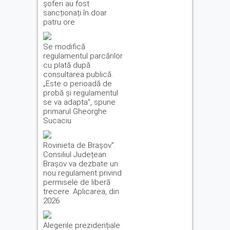
șoferi au fost
sancționați în doar
patru ore
Se modifică
regulamentul parcărilor
cu plată după
consultarea publică.
„Este o perioadă de
probă și regulamentul
se va adapta”, spune
primarul Gheorghe
Sucaciu
Rovinieta de Brașov”.
Consiliul Județean
Brașov va dezbate un
nou regulament privind
permisele de liberă
trecere. Aplicarea, din
2026
Alegerile prezidențiale