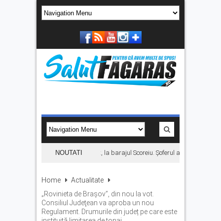
Autoturism căzut în râul Olt, la barajul Scoreiu. Șoferul a reușit să iasă 
NOUTATI
Home
Actualitate
„Rovinieta de Braşov”, din nou la vot.
Consiliul Judeţean va aproba un nou
Regulament. Drumurile din județ pe care este
instituită limitarea de tonaj