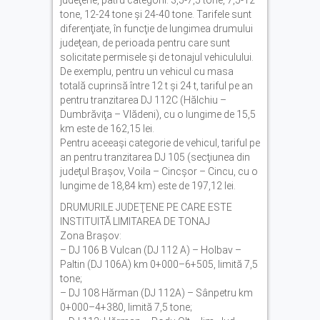
judeţene, patru categorii: 3,5-7,5 tone, 7,5-12
tone, 12-24 tone şi 24-40 tone. Tarifele sunt
diferenţiate, în funcţie de lungimea drumului
judeţean, de perioada pentru care sunt
solicitate permisele şi de tonajul vehiculului.
De exemplu, pentru un vehicul cu masa
totală cuprinsă între 12 t şi 24 t, tariful pe an
pentru tranzitarea DJ 112C (Hălchiu –
Dumbrăviţa – Vlădeni), cu o lungime de 15,5
km este de 162,15 lei.
Pentru aceeaşi categorie de vehicul, tariful pe
an pentru tranzitarea DJ 105 (secţiunea din
judeţul Braşov, Voila – Cincşor – Cincu, cu o
lungime de 18,84 km) este de 197,12 lei.
DRUMURILE JUDEŢENE PE CARE ESTE
INSTITUITĂ LIMITAREA DE TONAJ
Zona Braşov:
– DJ 106 B Vulcan (DJ 112 A) – Holbav –
Paltin (DJ 106A) km 0+000–6+505, limită 7,5
tone;
– DJ 108 Hărman (DJ 112A) – Sânpetru km
0+000–4+380, limită 7,5 tone;