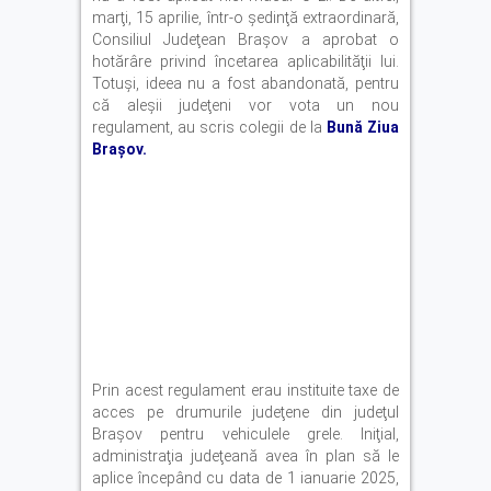
marţi, 15 aprilie, într-o şedinţă extraordinară,
Consiliul Judeţean Braşov a aprobat o
hotărâre privind încetarea aplicabilităţii lui.
Totuşi, ideea nu a fost abandonată, pentru
că aleşii judeţeni vor vota un nou
regulament, au scris colegii de la
Bună Ziua
Brașov.
Prin acest regulament erau instituite taxe de
acces pe drumurile judeţene din judeţul
Braşov pentru vehiculele grele. Iniţial,
administraţia judeţeană avea în plan să le
aplice începând cu data de 1 ianuarie 2025,