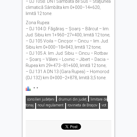
– DJ 105B: DN1 Sâmbăta de Sus – Staţiunea
climatică Sâmbăta km 0+000–14+620,
limită 12 tone.
Zona Rupea:
– DJ 104 D: Făgăraş – Şoarş – Bărcut – lim.
Jud. Sibiu km 1+960–27+400, limită 12 tone;
– DJ 105 Voila – Cincşor – Cincu – lim. Jud.
Sibiu km 0+000–18+843, limită 12 tone;
– DJ 105 A: lim. Jud. Sibiu – Cincu – Rotbav
– Şoarş – Văleni – Lovnic – Jibert – Dacia –
Rupea km 29+473–81+600, limită 12 tone;
– DJ 131 A DN 13 (Gara Rupea) – Homorod
(DJ 132) km 0+000–2+878, limită 3,5 tone.
consilieri județeni
drumuri din județ
limitare de
tonaj
noul regulament
rovinieta de Brașov
vot