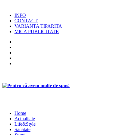
.
INFO
CONTACT
VARIANTA TIPARITA
MICA PUBLICITATE
.
.
Home
Actualitate
Life&Style
Sănătate
Sport