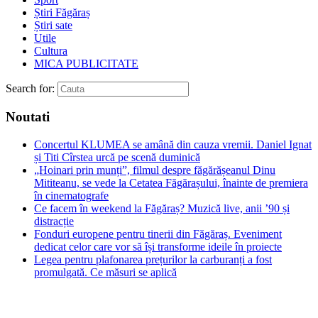
Știri Făgăraș
Știri sate
Utile
Cultura
MICA PUBLICITATE
Search for:
Noutati
Concertul KLUMEA se amână din cauza vremii. Daniel Ignat
și Titi Cîrstea urcă pe scenă duminică
„Hoinari prin munți”, filmul despre făgărășeanul Dinu
Mititeanu, se vede la Cetatea Făgărașului, înainte de premiera
în cinematografe
Ce facem în weekend la Făgăraș? Muzică live, anii ’90 și
distracție
Fonduri europene pentru tinerii din Făgăraș. Eveniment
dedicat celor care vor să își transforme ideile în proiecte
Legea pentru plafonarea prețurilor la carburanți a fost
promulgată. Ce măsuri se aplică