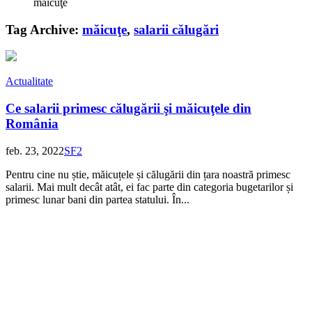
măicuţe
Tag Archive:
măicuţe
,
salarii călugări
Actualitate
Ce salarii primesc călugării şi măicuţele din
România
feb. 23, 2022
SF
2
Pentru cine nu știe, măicuțele și călugării din țara noastră primesc
salarii. Mai mult decât atât, ei fac parte din categoria bugetarilor și
primesc lunar bani din partea statului. În...