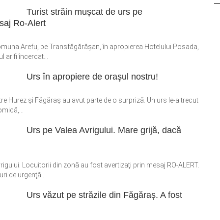
Turist străin mușcat de urs pe
saj Ro-Alert
comuna Arefu, pe Transfăgărășan, în apropierea Hotelului Posada,
 ar fi încercat...
Urs în apropiere de oraşul nostru!
re Hurez şi Făgăraş au avut parte de o surpriză. Un urs le-a trecut
omică,...
Urs pe Valea Avrigului. Mare grijă, dacă
igului. Locuitorii din zonă au fost avertizaţi prin mesaj RO-ALERT.
ri de urgenţă...
Urs văzut pe străzile din Făgăraș. A fost