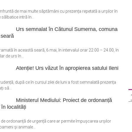
runtă de mai multe săptămâni cu prezența repetată a urșilor în
ălbatice intră în...
Urs semnalat în Cătunul Sumerna, comuna
 seară
mată în această seară, 6 mai, în intervalul orar 22.00 – 24.00, în
 de urs în...
Atenție! Urs văzut în apropierea satului Ileni
prudență, după ce în cursul zilei de luni a fost semnalată prezența
ți să...
Ministerul Mediului: Proiect de ordonanță
n localități
ct de ordonanță de urgență care ar permite împușcarea urșilor
 oameni și animale...