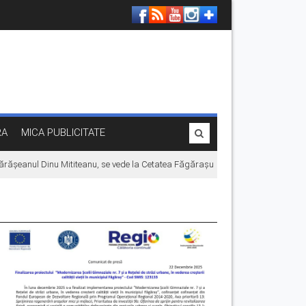
RA
MICA PUBLICITATE
rășeanul Dinu Mititeanu, se vede la Cetatea Făgărașului, înainte de premiera în