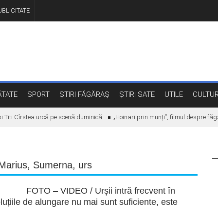
BLICITATE
TATE
SPORT
ȘTIRI FĂGĂRAȘ
ȘTIRI SATE
UTILE
CULTU
iti Cîrstea urcă pe scenă duminică
„Hoinari prin munți”, filmul despre făgă
Marius
,
Sumerna
,
urs
FOTO – VIDEO / Urșii intră frecvent în
uțiile de alungare nu mai sunt suficiente, este