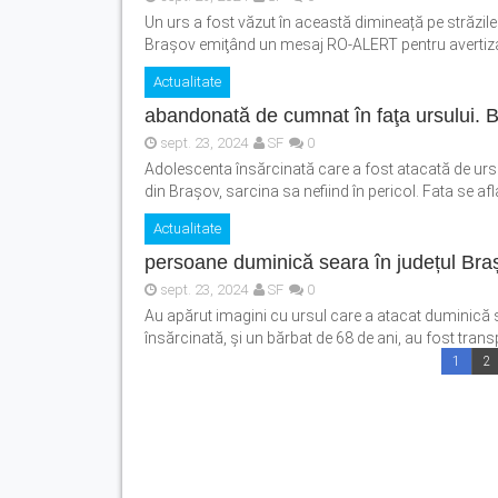
Un urs a fost văzut în această dimineață pe străzile
Brașov emiţând un mesaj RO-ALERT pentru avertizare
Actualitate
abandonată de cumnat în faţa ursului. Bă
sept. 23, 2024
SF
0
Adolescenta însărcinată care a fost atacată de urs p
din Braşov, sarcina sa nefiind în pericol. Fata se afl
Actualitate
persoane duminică seara în județul Braș
sept. 23, 2024
SF
0
Au apărut imagini cu ursul care a atacat duminică 
însărcinată, și un bărbat de 68 de ani, au fost transp
1
2