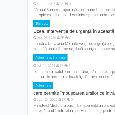
iun. 11, 2026
SF
0
Cătunul Sumerna, aparținând comunei Ucea, se conf
apropierea locuințelor. Localnicii spun că animalele s
Știri sate
Ucea. Intervenție de urgență în această
mai 06, 2026
SF
0
Primăria Ucea anunță o intervenție de urgență progra
zona Cătunului Sumerna, după apariția unui exemplar
Actualitate
,
Știri sate
oct. 14, 2025
SF
0
Locuitorii din satul Ileni sunt sfătuiți să manifeste 
unui urs în apropierea localității. Oamenii sunt sfătui
Actualitate
care permite împușcarea urșilor ce intră î
sept. 24, 2025
SF
0
Ministerul Mediului a pus în transparență un proie
care pătrund în intravilan și devin periculoși pentru