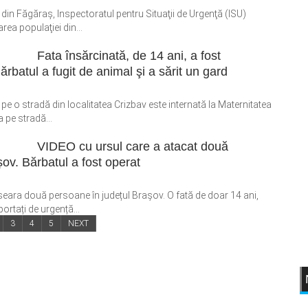
 din Făgăraș, Inspectoratul pentru Situaţii de Urgenţă (ISU)
a populaţiei din...
Fata însărcinată, de 14 ani, a fost
rbatul a fugit de animal şi a sărit un gard
e o stradă din localitatea Crizbav este internată la Maternitatea
a pe stradă...
VIDEO cu ursul care a atacat două
ov. Bărbatul a fost operat
seara două persoane în județul Brașov. O fată de doar 14 ani,
ortați de urgență...
3
4
5
NEXT