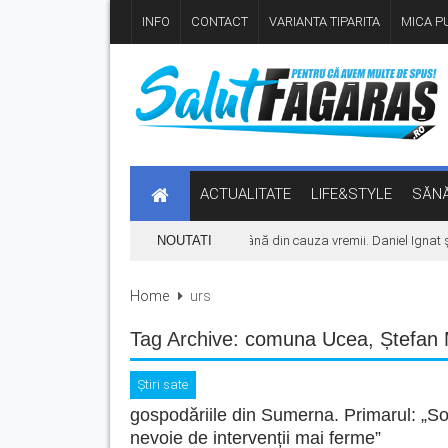
INFO
CONTACT
VARIANTA TIPARITA
MICA PU
ACTUALITATE
LIFE&STYLE
SĂNĂ
Concertul KLUMEA se amână din cauza vremii. Daniel Ignat și T
NOUTATI
Home
urs
Tag Archive:
comuna Ucea
,
Ștefan 
Știri sate
gospodăriile din Sumerna. Primarul: „Sol
nevoie de intervenții mai ferme”