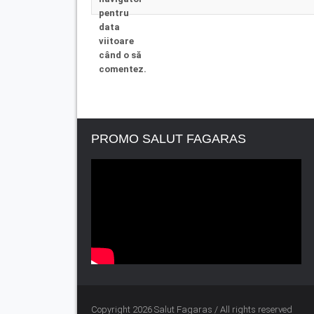
pentru
data
viitoare
când o să
comentez.
PROMO SALUT FAGARAS
Copyright 2026 Salut Fagaras / All rights reserved