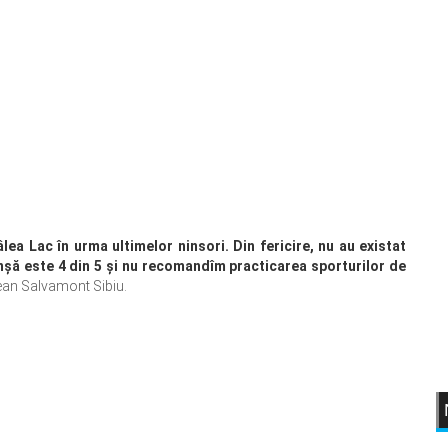
lea Lac în urma ultimelor ninsori. Din fericire, nu au existat
anşă este 4 din 5 şi nu recomandîm practicarea sporturilor de
ean Salvamont Sibiu.