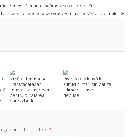
râul Berivoi. Primăria Făgăraș vine cu precizări
 lui Iisus şi o icoană făcătoare de minuni a Maicii Domnului
 la
Iarnă autentică pe
Risc de avalanşă la
Transfăgărășan.
altitudini mari din cauza
stă
Drumarii au intervenit
ultimelor ninsori
pentru curățarea
depuse
te
carosabilului
ligatorii sunt marcate cu
*