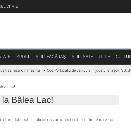
BLICITATE
TATE
SPORT
ȘTIRI FĂGĂRAȘ
ȘTIRI SATE
UTILE
CULTU
ușit să iasă din mașină
Cod Portocaliu de caniculă în județul Brașov. ISU: „Nu
lea Lac!
la Bâlea Lac!
fost dată publicităţii de salvamontiştii sibieni. Din fericire, nu