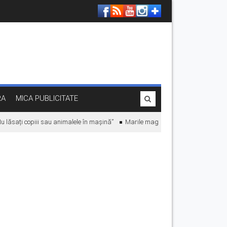
RA
MICA PUBLICITATE
 lăsați copiii sau animalele în mașină”
Marile magazine din România reduc con