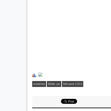
avalansa
Bâlea Lac
februarie 2024