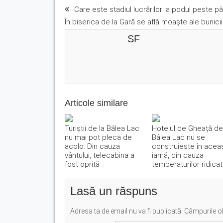
Care este stadiul lucrărilor la podul peste pâ
În biserica de la Gară se află moaşte ale bunicii
SF
Articole similare
Turiștii de la Bâlea Lac
Hotelul de Gheață de
nu mai pot pleca de
Bâlea Lac nu se
acolo. Din cauza
construiește în acea
vântului, telecabina a
iarnă, din cauza
fost oprită
temperaturilor ridica
Lasă un răspuns
Adresa ta de email nu va fi publicată.
Câmpurile ob