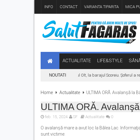
INFO
CONTACT
VARIANTA TIPARITA
MICA PU
ACTUALITATE
LIFE&STYLE
SĂNĂ
Autoturism căzut în râul Olt, la barajul Scoreiu. Șoferul a re
NOUTATI
Home
Actualitate
ULTIMA ORĂ. Avalanşă la Bâ
ULTIMA ORĂ. Avalanşă 
feb. 15, 2024
SF
Actualitate
0
O avalanşă mare a avut loc la Bâlea Lac. Informaţia a 
sunt victime.