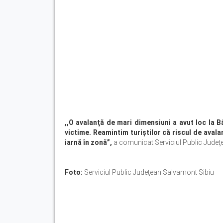
,,O avalanţă de mari dimensiuni a avut loc la Bâ
victime. Reamintim turiştilor că riscul de aval
iarnă în zonă”,
a comunicat Serviciul Public Judeţ
Foto:
Serviciul Public Judeţean Salvamont Sibiu