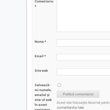
Comentariu
*
Nume
*
Email
*
Site web
Salvează-
mi numele,
emailul și
site-ul web
Acest site folosește Akismet pent
în acest
comentariilor tale
.
navigator