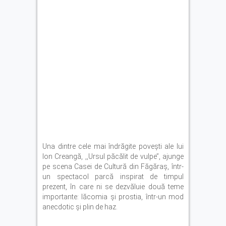
Una dintre cele mai îndrăgite povești ale lui
Ion Creangă, ,,Ursul păcălit de vulpe’’, ajunge
pe scena Casei de Cultură din Făgăraș, într-
un spectacol parcă inspirat de timpul
prezent, în care ni se dezvăluie două teme
importante: lăcomia și prostia, într-un mod
anecdotic și plin de haz.