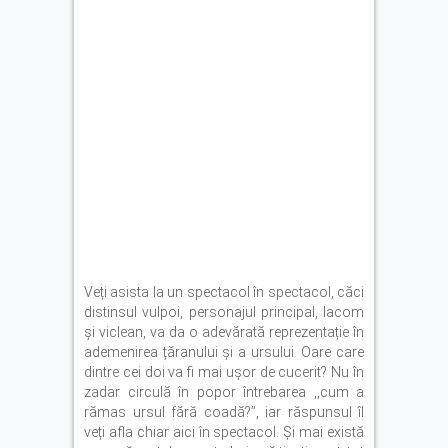
Veți asista la un spectacol în spectacol, căci
distinsul vulpoi, personajul principal, lacom
și viclean, va da o adevărată reprezentație în
ademenirea țăranului și a ursului. Oare care
dintre cei doi va fi mai ușor de cucerit? Nu în
zadar circulă în popor întrebarea ,,cum a
rămas ursul fără coadă?’’, iar răspunsul îl
veți afla chiar aici în spectacol. Și mai există