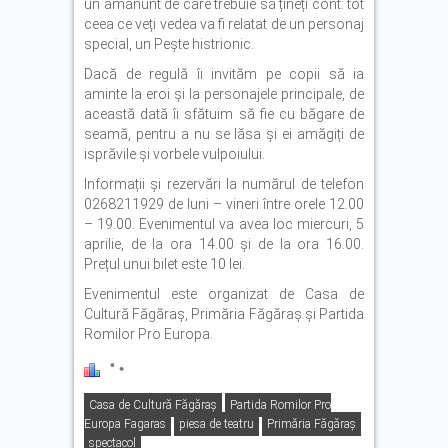
un amănunt de care trebuie să țineți cont: tot
ceea ce veți vedea va fi relatat de un personaj
special, un Pește histrionic.
Dacă de regulă îi invităm pe copii să ia
aminte la eroi și la personajele principale, de
această dată îi sfătuim să fie cu băgare de
seamă, pentru a nu se lăsa și ei amăgiți de
isprăvile și vorbele vulpoiului.
Informații și rezervări la numărul de telefon
0268211929 de luni – vineri între orele 12.00
– 19.00. Evenimentul va avea loc miercuri, 5
aprilie, de la ora 14.00 și de la ora 16.00.
Prețul unui bilet este 10 lei.
Evenimentul este organizat de Casa de
Cultură Făgăraș, Primăria Făgăraș și Partida
Romilor Pro Europa.
Casa de Cultură Făgăraş
Partida Romilor Pro
Europa Fagaras
piesa de teatru
Primăria Făgăraş
spectacol