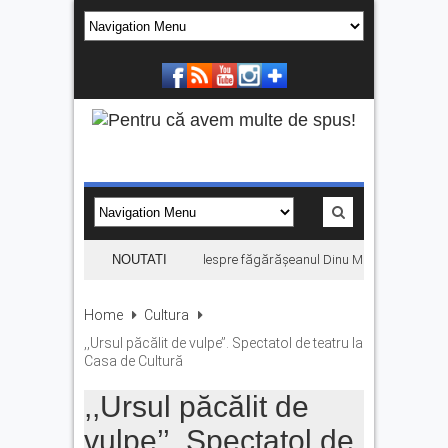
„Hoinari prin munți”, filmul despre făgărășeanul Dinu Mititeanu, se vede
NOUTATI
Home
Cultura
,,Ursul păcălit de vulpe’’. Spectatol de teatru la
Casa de Cultură
,,Ursul păcălit de
vulpe’’. Spectatol de