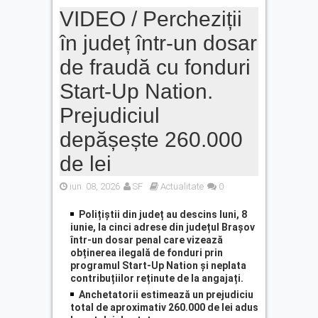
VIDEO / Percheziții
în județ într-un dosar
de fraudă cu fonduri
Start-Up Nation.
Prejudiciul
depășește 260.000
de lei
iun. 08, 2026
SF
Actualitate
0
Polițiștii din județ au descins luni, 8
iunie, la cinci adrese din județul Brașov
într-un dosar penal care vizează
obținerea ilegală de fonduri prin
programul Start-Up Nation și neplata
contribuțiilor reținute de la angajați.
Anchetatorii estimează un prejudiciu
total de aproximativ 260.000 de lei adus