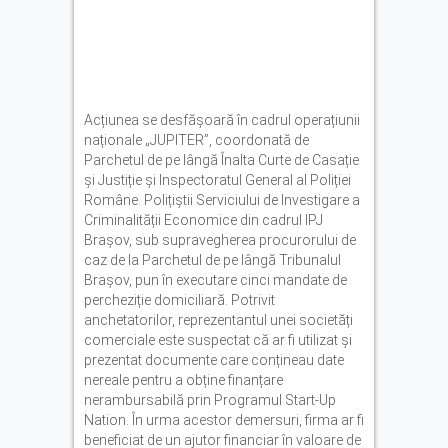
Acțiunea se desfășoară în cadrul operațiunii
naționale „JUPITER”, coordonată de
Parchetul de pe lângă Înalta Curte de Casație
și Justiție și Inspectoratul General al Poliției
Române. Polițiștii Serviciului de Investigare a
Criminalității Economice din cadrul IPJ
Brașov, sub supravegherea procurorului de
caz de la Parchetul de pe lângă Tribunalul
Brașov, pun în executare cinci mandate de
percheziție domiciliară. Potrivit
anchetatorilor, reprezentantul unei societăți
comerciale este suspectat că ar fi utilizat și
prezentat documente care conțineau date
nereale pentru a obține finanțare
nerambursabilă prin Programul Start-Up
Nation. În urma acestor demersuri, firma ar fi
beneficiat de un ajutor financiar în valoare de