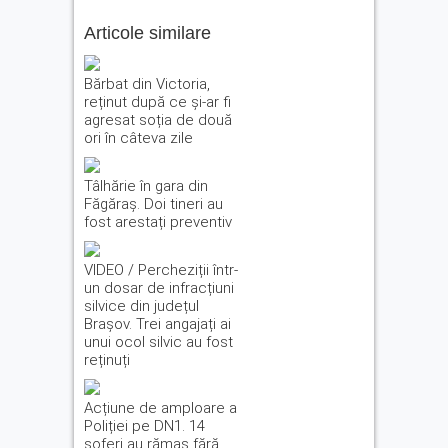
Articole similare
Bărbat din Victoria,
reținut după ce și-ar fi
agresat soția de două
ori în câteva zile
Tâlhărie în gara din
Făgăraș. Doi tineri au
fost arestați preventiv
VIDEO / Percheziții într-
un dosar de infracțiuni
silvice din județul
Brașov. Trei angajați ai
unui ocol silvic au fost
reținuți
Acțiune de amploare a
Poliției pe DN1. 14
șoferi au rămas fără