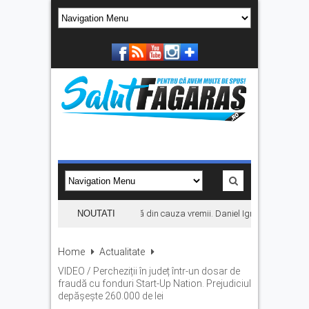
Concertul KLUMEA se amână din cauza vremii. Daniel Ignat și Titi Cîrste
NOUTATI
Home
Actualitate
VIDEO / Percheziții în județ într-un dosar de
fraudă cu fonduri Start-Up Nation. Prejudiciul
depășește 260.000 de lei