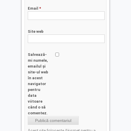
Email
*
Site web
Salvează-
mi numele,
emailul și
site-ul web
în acest
navigator
pentru
data
viitoare
când o să
comentez.
Acest site folosește Akismet pentru a