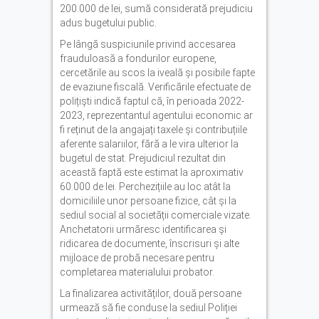
200.000 de lei, sumă considerată prejudiciu
adus bugetului public.
Pe lângă suspiciunile privind accesarea
frauduloasă a fondurilor europene,
cercetările au scos la iveală și posibile fapte
de evaziune fiscală. Verificările efectuate de
polițiști indică faptul că, în perioada 2022-
2023, reprezentantul agentului economic ar
fi reținut de la angajați taxele și contribuțiile
aferente salariilor, fără a le vira ulterior la
bugetul de stat. Prejudiciul rezultat din
această faptă este estimat la aproximativ
60.000 de lei. Perchezițiile au loc atât la
domiciliile unor persoane fizice, cât și la
sediul social al societății comerciale vizate.
Anchetatorii urmăresc identificarea și
ridicarea de documente, înscrisuri și alte
mijloace de probă necesare pentru
completarea materialului probator.
La finalizarea activităților, două persoane
urmează să fie conduse la sediul Poliției