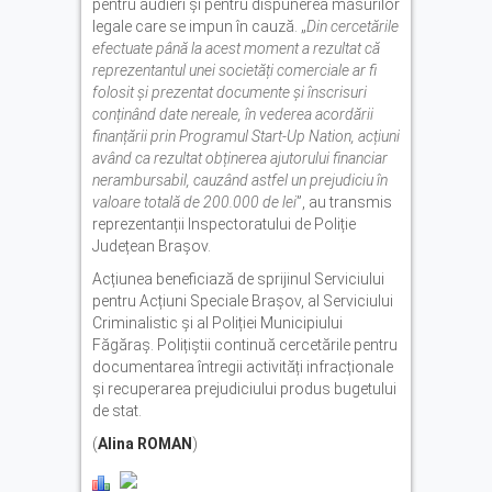
pentru audieri și pentru dispunerea măsurilor
legale care se impun în cauză. „
Din cercetările
efectuate până la acest moment a rezultat că
reprezentantul unei societăți comerciale ar fi
folosit și prezentat documente și înscrisuri
conținând date nereale, în vederea acordării
finanțării prin Programul Start-Up Nation, acțiuni
având ca rezultat obținerea ajutorului financiar
nerambursabil, cauzând astfel un prejudiciu în
valoare totală de 200.000 de lei
”, au transmis
reprezentanții Inspectoratului de Poliție
Județean Brașov.
Acțiunea beneficiază de sprijinul Serviciului
pentru Acțiuni Speciale Brașov, al Serviciului
Criminalistic și al Poliției Municipiului
Făgăraș. Polițiștii continuă cercetările pentru
documentarea întregii activități infracționale
și recuperarea prejudiciului produs bugetului
de stat.
(
Alina ROMAN
)