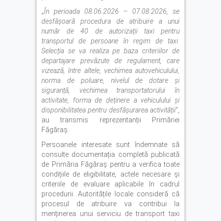
„
În perioada 08.06.2026 – 07.08.2026, se
desfășoară procedura de atribuire a unui
număr de 40 de autorizații taxi pentru
transportul de persoane în regim de taxi.
Selecția se va realiza pe baza criteriilor de
departajare prevăzute de regulament, care
vizează, între altele, vechimea autovehiculului,
norma de poluare, nivelul de dotare și
siguranță, vechimea transportatorului în
activitate, forma de deținere a vehiculului și
disponibilitatea pentru desfășurarea activității
”,
au transmis reprezentanții Primăriei
Făgăraș.
Persoanele interesate sunt îndemnate să
consulte documentația completă publicată
de Primăria Făgăraș pentru a verifica toate
condițiile de eligibilitate, actele necesare și
criteriile de evaluare aplicabile în cadrul
procedurii. Autoritățile locale consideră că
procesul de atribuire va contribui la
menținerea unui serviciu de transport taxi