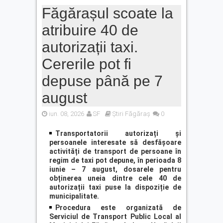
Făgărașul scoate la
atribuire 40 de
autorizații taxi.
Cererile pot fi
depuse până pe 7
august
iun. 08, 2026
SF
Știri Făgăraș
0
Transportatorii autorizați și
persoanele interesate să desfășoare
activități de transport de persoane în
regim de taxi pot depune, în perioada 8
iunie – 7 august, dosarele pentru
obținerea uneia dintre cele 40 de
autorizații taxi puse la dispoziție de
municipalitate.
Procedura este organizată de
Serviciul de Transport Public Local al