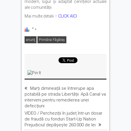
modern, sigur și adaptat cerințelor actuale
ale comunității.
Mai multe detalii –
CLICK AICI
anunţ
Primăria Făgăraş
Marți dimineață se întrerupe apa
potabilă pe strada Libertății. Apă Canal va
interveni pentru remedierea unei
defecțiuni
VIDEO / Percheziții în județ într-un dosar
de fraudă cu fonduri Start-Up Nation.
Prejudiciul depășește 260.000 de lei