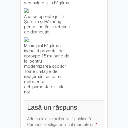
semnalate și la Făgăraș
Apa se oprește joi în
Șercaia și Hălmeag
pentru lucrări la rețeaua
de distribuție
Municipiul Făgăraș a
încheiat proiectul de
aproape 15 milioane de
lei pentru
modernizarea școlilor.
Toate unitățile de
învățământ au primit
mobilier și
echipamente digitale
noi
Lasă un răspuns
Adresa ta de email nu va fi publicată.
Câmpurile obligatorii sunt marcate cu
*