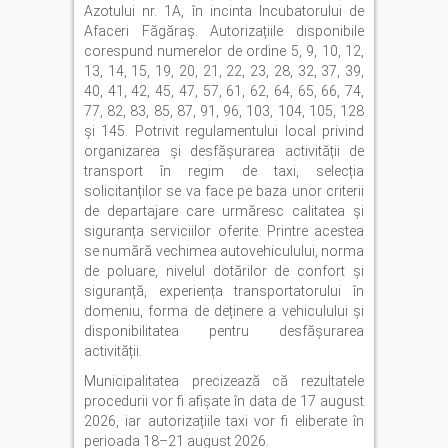
Azotului nr. 1A, în incinta Incubatorului de
Afaceri Făgăraș. Autorizațiile disponibile
corespund numerelor de ordine 5, 9, 10, 12,
13, 14, 15, 19, 20, 21, 22, 23, 28, 32, 37, 39,
40, 41, 42, 45, 47, 57, 61, 62, 64, 65, 66, 74,
77, 82, 83, 85, 87, 91, 96, 103, 104, 105, 128
și 145. Potrivit regulamentului local privind
organizarea și desfășurarea activității de
transport în regim de taxi, selecția
solicitanților se va face pe baza unor criterii
de departajare care urmăresc calitatea și
siguranța serviciilor oferite. Printre acestea
se numără vechimea autovehiculului, norma
de poluare, nivelul dotărilor de confort și
siguranță, experiența transportatorului în
domeniu, forma de deținere a vehiculului și
disponibilitatea pentru desfășurarea
activității.
Municipalitatea precizează că rezultatele
procedurii vor fi afișate în data de 17 august
2026, iar autorizațiile taxi vor fi eliberate în
perioada 18–21 august 2026.