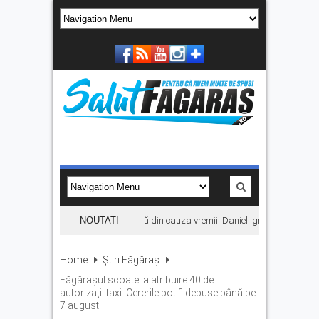
Concertul KLUMEA se amână din cauza vremii. Daniel Ignat și Titi Cîrste
NOUTATI
Home
Știri Făgăraș
Făgărașul scoate la atribuire 40 de
autorizații taxi. Cererile pot fi depuse până pe
7 august