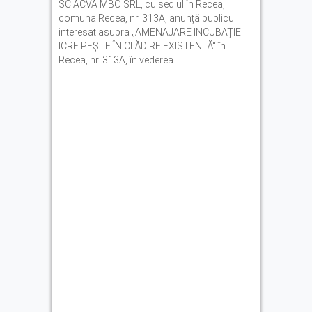
SC ACVA MBO SRL, cu sediul în Recea,
Bărbat din Victoria, reținut
comuna Recea, nr. 313A, anunță publicul
după ce și-ar fi agresat
interesat asupra „AMENAJARE INCUBAȚIE
soția de două ori în câteva
ICRE PEȘTE ÎN CLĂDIRE EXISTENTĂ“ în
zile
Recea, nr. 313A, în vederea...
Se fac angajări pe șantierul
Makyol DJ104B. Ce se
caută