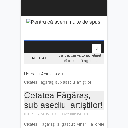
Bărbat din Victoria, reținut
NOUTATI
după ce și-ar fi agresat
soția de două ori în câteva
zile
Home
Actualitate
Se fac angajări pe șantierul
Cetatea Făgăraş, sub asediul artiştilor!
Makyol DJ104B. Ce se
caută
Cetatea Făgăraş,
La Făgăraș, lumina
sub asediul artiştilor!
rămâne aprinsă datorită
investițiilor în energie.
aug. 09, 2019
SF
Actualitate
0
„Economisim deja de ani de
zile”
Cetatea Făgăraş a găzduit vineri, la orele