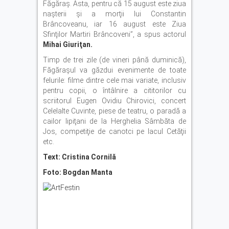
Făgăraş. Asta, pentru că 15 august este ziua
naşterii şi a morţii lui Constantin
Brâncoveanu, iar 16 august este Ziua
Sfinţilor Martiri Brâncoveni”, a spus actorul
Mihai Giuriţan.
Timp de trei zile (de vineri până duminică),
Făgăraşul va găzdui evenimente de toate
felurile: filme dintre cele mai variate, inclusiv
pentru copii, o întâlnire a cititorilor cu
scriitorul Eugen Ovidiu Chirovici, concert
Celelalte Cuvinte, piese de teatru, o paradă a
cailor lipiţani de la Herghelia Sâmbăta de
Jos, competiţie de canotci pe lacul Cetăţii
etc.
Text: Cristina Cornilă
Foto: Bogdan Manta