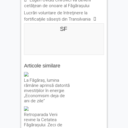
Eugen Ovidiu Chirovici va deveni
cetăţean de onoare al Făgăraşului
Lucrări voluntare de întreţinere la
fortificaţiile săseşti din Transilvania
SF
Articole similare
La Făgăraș, lumina
rămâne aprinsă datorită
investițiilor în energie.
„Economisim deja de
ani de zile”
Retroparada Verii
revine la Cetatea
Făgărașului. Zeci de