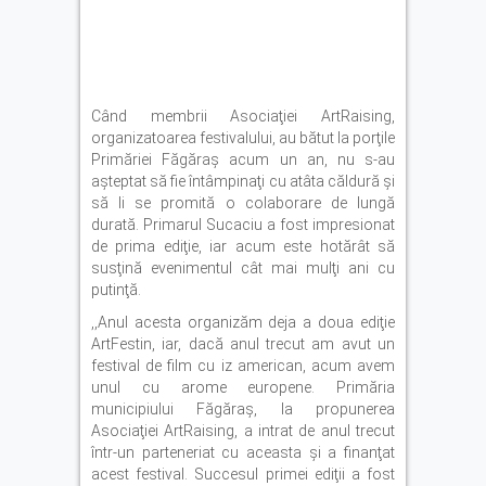
Când membrii Asociaţiei ArtRaising,
organizatoarea festivalului, au bătut la porţile
Primăriei Făgăraş acum un an, nu s-au
aşteptat să fie întâmpinaţi cu atâta căldură şi
să li se promită o colaborare de lungă
durată. Primarul Sucaciu a fost impresionat
de prima ediţie, iar acum este hotărât să
susţină evenimentul cât mai mulţi ani cu
putinţă.
,,Anul acesta organizăm deja a doua ediţie
ArtFestin, iar, dacă anul trecut am avut un
festival de film cu iz american, acum avem
unul cu arome europene. Primăria
municipiului Făgăraş, la propunerea
Asociaţiei ArtRaising, a intrat de anul trecut
într-un parteneriat cu aceasta şi a finanţat
acest festival. Succesul primei ediţii a fost