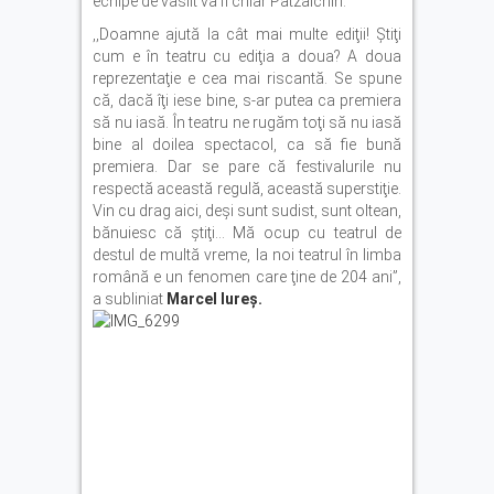
echipe de vâslit va fi chiar Patzaichin.
,,Doamne ajută la cât mai multe ediţii! Ştiţi
cum e în teatru cu ediţia a doua? A doua
reprezentaţie e cea mai riscantă. Se spune
că, dacă îţi iese bine, s-ar putea ca premiera
să nu iasă. În teatru ne rugăm toţi să nu iasă
bine al doilea spectacol, ca să fie bună
premiera. Dar se pare că festivalurile nu
respectă această regulă, această superstiţie.
Vin cu drag aici, deşi sunt sudist, sunt oltean,
bănuiesc că ştiţi… Mă ocup cu teatrul de
destul de multă vreme, la noi teatrul în limba
română e un fenomen care ţine de 204 ani”,
a subliniat
Marcel Iureş.