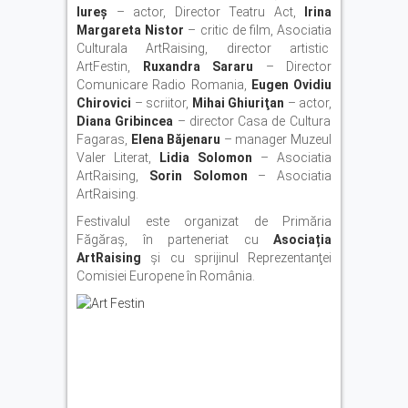
Iureş
– actor, Director Teatru Act,
Irina
Margareta Nistor
– critic de film, Asociatia
Culturala ArtRaising, director artistic
ArtFestin,
Ruxandra Sararu
– Director
Comunicare Radio Romania,
Eugen Ovidiu
Chirovici
– scriitor,
Mihai Ghiuriţan
– actor,
Diana Gribincea
– director Casa de Cultura
Fagaras,
Elena Băjenaru
– manager Muzeul
Valer Literat,
Lidia Solomon
– Asociatia
ArtRaising,
Sorin Solomon
– Asociatia
ArtRaising.
Festivalul este organizat de Primăria
Făgăraș, în parteneriat cu
Asociația
ArtRaising
şi cu sprijinul Reprezentanţei
Comisiei Europene în România.