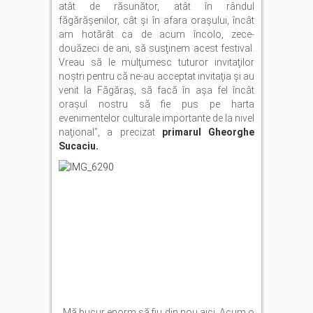
atât de răsunător, atât în rândul
făgărăşenilor, cât şi în afara oraşului, încât
am hotărât ca de acum încolo, zece-
douăzeci de ani, să susţinem acest festival.
Vreau să le mulţumesc tuturor invitaţilor
noştri pentru că ne-au acceptat invitaţia şi au
venit la Făgăraş, să facă în aşa fel încât
oraşul nostru să fie pus pe harta
evenimentelor culturale importante de la nivel
naţional”, a precizat
primarul Gheorghe
Sucaciu.
,,Mă bucur enorm să fiu din nou aici. Acum o