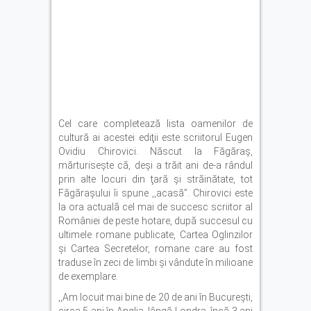
Cel care completează lista oamenilor de
cultură ai acestei ediţii este scriitorul Eugen
Ovidiu Chirovici. Născut la Făgăraş,
mărturiseşte că, deşi a trăit ani de-a rândul
prin alte locuri din ţară şi străinătate, tot
Făgăraşului îi spune ,,acasă”. Chirovici este
la ora actuală cel mai de succesc scriitor al
României de peste hotare, după succesul cu
ultimele romane publicate, Cartea Oglinzilor
şi Cartea Secretelor, romane care au fost
traduse în zeci de limbi şi vândute în milioane
de exemplare.
,,Am locuit mai bine de 20 de ani în Bucureşti,