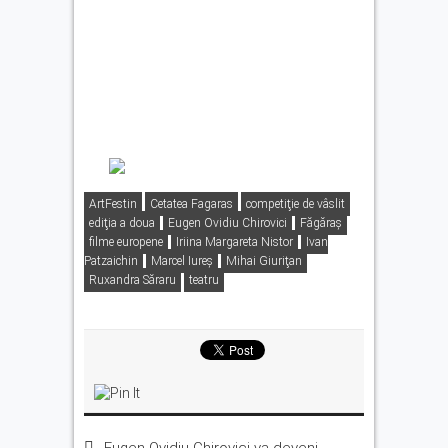
ArtFestin
Cetatea Fagaras
competiţie de vâslit
ediţia a doua
Eugen Ovidiu Chirovici
Făgăraş
filme europene
Iriina Margareta Nistor
Ivan
Patzaichin
Marcel Iureș
Mihai Giuriţan
Ruxandra Săraru
teatru