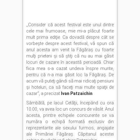
,,Consider că acest festival este unul dintre
cele mai frumoase, mie mi-a plăcut foarte
mult prima ediţie. Ca dovadă despre cât se
vorbeşte despre acest festival, vă spun că
anul acesta am venit la Făgăraş cu foarte
mulţi prieteni şi să ştiţi că nu au mai găsit
locuri de cazare în această perioadă. Chiar
fiica mea s-a cazat undeva înspre munte,
pentru că n-a mai găsit loc la Făgăraş. De
acum vă puteţi gândi să mai ridicaţi pensiuni
şi hoteluri, ca să faceţi mai multe spaţii de
cazar”, a precizat
Ivan Patzaichin
.
Sâmbătă, pe lacul Cetăţii, începând cu ora
10.00, va avea loc un concurs de vâslit. Anul
acesta, printre echipele concurente se va
număra o echipă formată exclusiv din
reprezentante ale sexului furmos, angajate
ale Primăriei Făgăraş. Căpitanul acestei