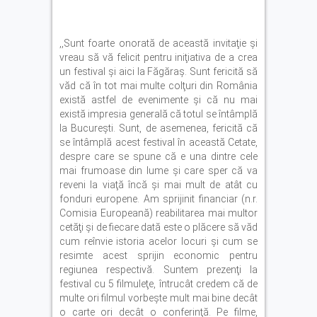
,,Sunt foarte onorată de această invitaţie şi
vreau să vă felicit pentru iniţiativa de a crea
un festival şi aici la Făgăraş. Sunt fericită să
văd că în tot mai multe colţuri din România
există astfel de evenimente şi că nu mai
există impresia generală că totul se întâmplă
la Bucureşti. Sunt, de asemenea, fericită că
se întâmplă acest festival în această Cetate,
despre care se spune că e una dintre cele
mai frumoase din lume şi care sper că va
reveni la viaţă încă şi mai mult de atât cu
fonduri europene. Am sprijinit financiar (n.r.
Comisia Europeană) reabilitarea mai multor
cetăţi şi de fiecare dată este o plăcere să văd
cum reînvie istoria acelor locuri şi cum se
resimte acest sprijin economic pentru
regiunea respectivă. Suntem prezenţi la
festival cu 5 filmuleţe, întrucât credem că de
multe ori filmul vorbeşte mult mai bine decât
o carte ori decât o conferinţă. Pe filme,