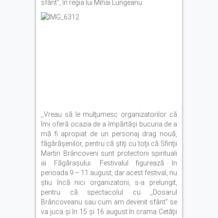
sfânt”, în regia lui Mihai Lungeanu.
,,Vreau să le mulţumesc organizatorilor că
îmi oferă ocazia de a împărtăşi bucuria de a
mă fi apropiat de un personaj drag nouă,
făgărăşenilor, pentru că ştiţi cu toţii că Sfinţii
Martiri Brâncoveni sunt protectorii spirituali
ai Făgăraşului. Festivalul figurează în
perioada 9 – 11 august, dar acest festival, nu
ştiu încă nici organizatorii, s-a prelungit,
pentru că spectacolul cu ,,Dosarul
Brâncoveanu sau cum am devenit sfânt” se
va juca şi în 15 şi 16 august în crama Cetăţii