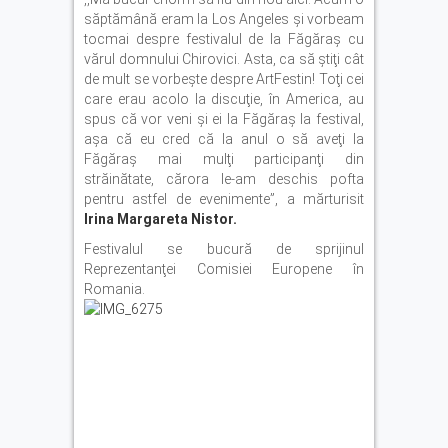
săptămână eram la Los Angeles şi vorbeam
tocmai despre festivalul de la Făgăraş cu
vărul domnului Chirovici. Asta, ca să ştiţi cât
de mult se vorbeşte despre ArtFestin! Toţi cei
care erau acolo la discuţie, în America, au
spus că vor veni şi ei la Făgăraş la festival,
aşa că eu cred că la anul o să aveţi la
Făgăraş mai mulţi participanţi din
străinătate, cărora le-am deschis pofta
pentru astfel de evenimente”, a mărturisit
Irina Margareta Nistor.
Festivalul se bucură de sprijinul
Reprezentanţei Comisiei Europene în
Romania.