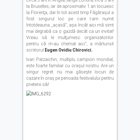
circa 5 ani în Anglia, lângă Londra, încă 3 ani
la Bruxelles, iar de aproximativ 1 an locuiesc
la Florenţa, dar în tot acest timp Făgăraşul a
fost singurul loc pe care l-am numit
întotdeauna ,,acasă”, aşa încât aici mă simt
mai degrabă ca o gazdă decât ca un invitat!
Vreau să le mulţumesc organizatorilor
pentru că m-au chemat aici”, a mărturisit
scriitorul
Eugen Ovidiu Chirovici.
Ivan Patzaichin, multiplu campion mondial,
este foarte familiar cu oraşul nostru. Are un
singur regret: nu mai găseşte locuri de
cazare în oraş pe perioada festivalului pentru
prietenii săi!