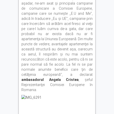
aşadar, ne-am axat şi principala campanie
de comunicare a Comisiei Europene,
campanie care se numeşte ,,E.U and Me”,
adică în traducere ,,Eu şi UE”, campanie prin
care încercăm să arătăm acel firesc al vieţii
pe care-l luăm cumva de-a gata, dar care
probabil nu ar exista dacă nu ar fi
apartenenţa la Uniunea Europeană. Din multe
puncte de vedere, avantajele apartenenţei la
această structură au devenit aşa, oarecum
ca aerul, îl respirăm şi nu mai suntem
recunoscători că este acolo, pentru că ni se
pare normal să fie acolo. La fel ni se par
normale anumite beneficii care ţin de
cetăţenia europeană”, a declarat
ambasadorul Angela Cristea
, şeful
Reprezentanţei Comisiei Europene în
Romania.