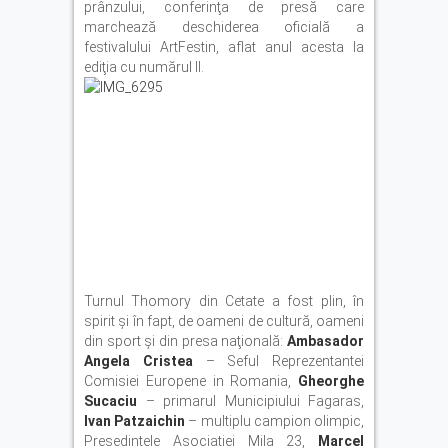
Autoturism căzut în râul Olt,
prânzului, conferinţa de presă care
la barajul Scoreiu. Șoferul a
marchează deschiderea oficială a
reușit să iasă din mașină
festivalului ArtFestin, aflat anul acesta la
ediţia cu numărul II.
Cod Portocaliu de caniculă
în județul Brașov. ISU: „Nu
lăsați copiii sau animalele
în mașină”
Turnul Thomory din Cetate a fost plin, în
spirit şi în fapt, de oameni de cultură, oameni
din sport şi din presa naţională:
Ambasador
Angela Cristea
– Seful Reprezentantei
Comisiei Europene in Romania,
Gheorghe
Sucaciu
– primarul Municipiului Fagaras,
Ivan Patzaichin
– multiplu campion olimpic,
Presedintele Asociatiei Mila 23,
Marcel