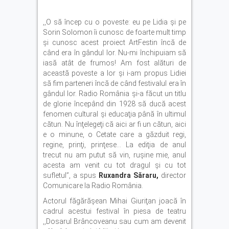
,,O să încep cu o poveste: eu pe Lidia şi pe
Sorin Solomon îi cunosc de foarte mult timp
şi cunosc acest proiect ArtFestin încă de
când era în gândul lor. Nu-mi închipuiam să
iasă atât de frumos! Am fost alături de
această poveste a lor şi i-am propus Lidiei
să fim parteneri încă de când festivalul era în
gândul lor. Radio România şi-a făcut un titlu
de glorie începând din 1928 să ducă acest
fenomen cultural şi educaţia până în ultimul
cătun. Nu înţelegeţi că aici ar fi un cătun, aici
e o minune, o Cetate care a găzduit regi,
regine, prinţi, prinţese… La ediţia de anul
trecut nu am putut să vin, ruşine mie, anul
acesta am venit cu tot dragul şi cu tot
sufletul”, a spus
Ruxandra Săraru,
director
Comunicare la Radio România.
Actorul făgărăşean Mihai Giuriţan joacă în
cadrul acestui festival în piesa de teatru
,,Dosarul Brâncoveanu sau cum am devenit