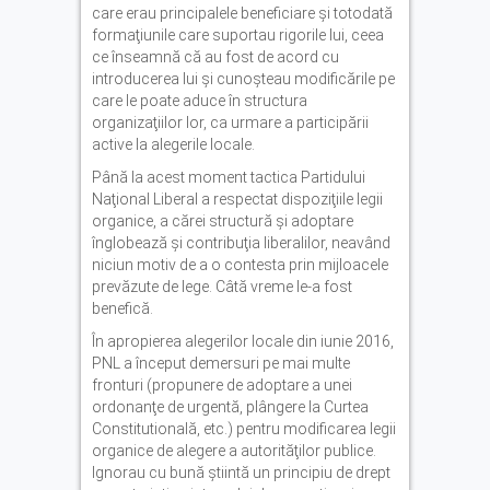
care erau principalele beneficiare şi totodată
formaţiunile care suportau rigorile lui, ceea
ce înseamnă că au fost de acord cu
introducerea lui şi cunoşteau modificările pe
care le poate aduce în structura
organizaţiilor lor, ca urmare a participării
active la alegerile locale.
Până la acest moment tactica Partidului
Naţional Liberal a respectat dispoziţiile legii
organice, a cărei structură şi adoptare
înglobează şi contribuţia liberalilor, neavând
niciun motiv de a o contesta prin mijloacele
prevăzute de lege. Câtă vreme le-a fost
benefică.
În apropierea alegerilor locale din iunie 2016,
PNL a început demersuri pe mai multe
fronturi (propunere de adoptare a unei
ordonanţe de urgentă, plângere la Curtea
Constitutională, etc.) pentru modificarea legii
organice de alegere a autorităţilor publice.
Ignorau cu bună ştiintă un principiu de drept