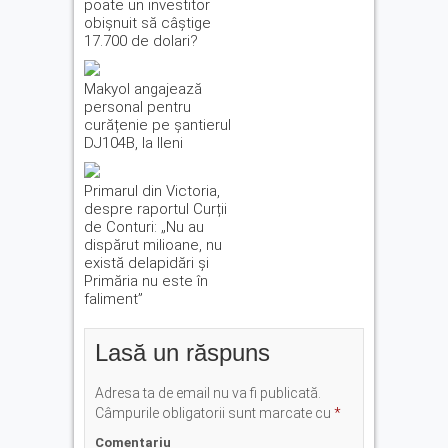
poate un investitor
obișnuit să câștige
17.700 de dolari?
Makyol angajează
personal pentru
curățenie pe șantierul
DJ104B, la Ileni
Primarul din Victoria,
despre raportul Curții
de Conturi: „Nu au
dispărut milioane, nu
există delapidări și
Primăria nu este în
faliment”
Lasă un răspuns
Adresa ta de email nu va fi publicată.
Câmpurile obligatorii sunt marcate cu
*
Comentariu