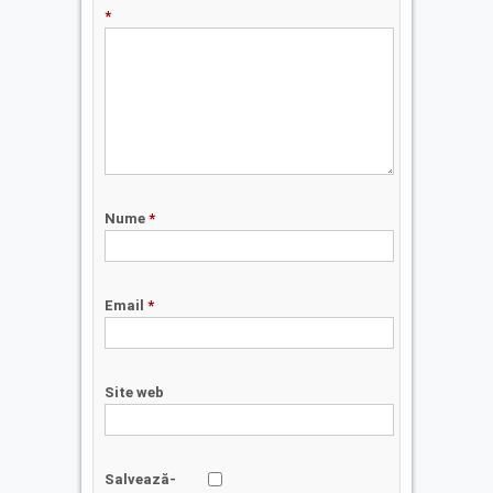
*
Nume
*
Email
*
Site web
Salvează-