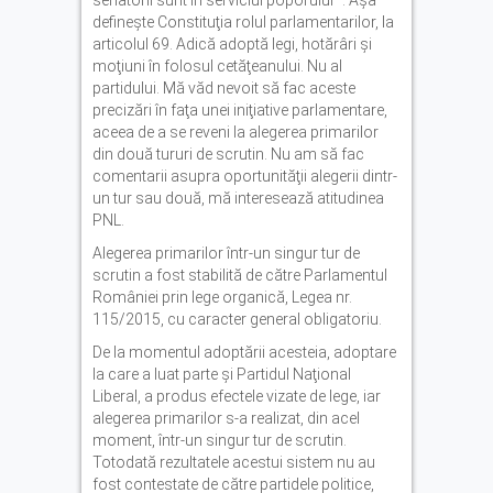
senatorii sunt în serviciul poporului ”. Aşa
defineşte Constituţia rolul parlamentarilor, la
articolul 69. Adică adoptă legi, hotărâri şi
moţiuni în folosul cetăţeanului. Nu al
partidului. Mă văd nevoit să fac aceste
precizări în faţa unei iniţiative parlamentare,
aceea de a se reveni la alegerea primarilor
din două tururi de scrutin. Nu am să fac
comentarii asupra oportunităţii alegerii dintr-
un tur sau două, mă interesează atitudinea
PNL.
Alegerea primarilor într-un singur tur de
scrutin a fost stabilită de către Parlamentul
României prin lege organică, Legea nr.
115/2015, cu caracter general obligatoriu.
De la momentul adoptării acesteia, adoptare
la care a luat parte şi Partidul Naţional
Liberal, a produs efectele vizate de lege, iar
alegerea primarilor s-a realizat, din acel
moment, într-un singur tur de scrutin.
Totodată rezultatele acestui sistem nu au
fost contestate de către partidele politice,