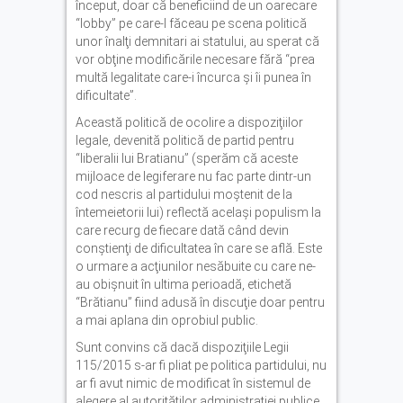
început, doar că beneficiind de un oarecare
“lobby” pe care-l făceau pe scena politică
unor înalţi demnitari ai statului, au sperat că
vor obţine modificările necesare fără “prea
multă legalitate care-i încurca şi îi punea în
dificultate”.
Această politică de ocolire a dispoziţiilor
legale, devenită politică de partid pentru
“liberalii lui Bratianu” (sperăm că aceste
mijloace de legiferare nu fac parte dintr-un
cod nescris al partidului moştenit de la
întemeietorii lui) reflectă acelaşi populism la
care recurg de fiecare dată când devin
conştienţi de dificultatea în care se află. Este
o urmare a acţiunilor nesăbuite cu care ne-
au obişnuit în ultima perioadă, etichetă
“Brătianu” fiind adusă în discuţie doar pentru
a mai aplana din oprobiul public.
Sunt convins că dacă dispoziţiile Legii
115/2015 s-ar fi pliat pe politica partidului, nu
ar fi avut nimic de modificat în sistemul de
alegere al autorităţilor administraţiei publice