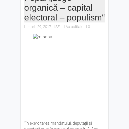
organică – capital
electoral – populism“
mart. 29, 2017
SF
Actualitate
0
“În exercitarea mandatului, deputaţii şi