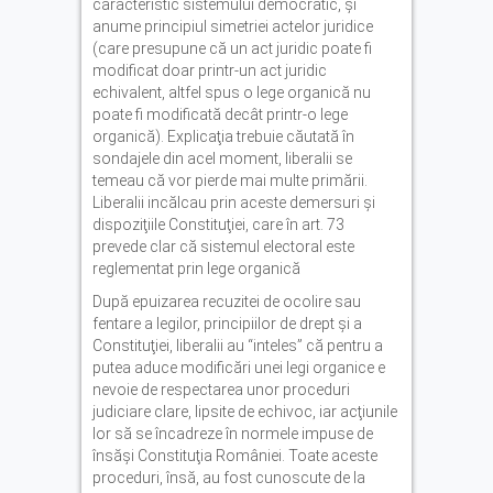
caracteristic sistemului democratic, şi
anume principiul simetriei actelor juridice
(care presupune că un act juridic poate fi
modificat doar printr-un act juridic
echivalent, altfel spus o lege organică nu
poate fi modificată decât printr-o lege
organică). Explicaţia trebuie căutată în
sondajele din acel moment, liberalii se
temeau că vor pierde mai multe primării.
Liberalii incălcau prin aceste demersuri şi
dispoziţiile Constituţiei, care în art. 73
prevede clar că sistemul electoral este
reglementat prin lege organică
După epuizarea recuzitei de ocolire sau
fentare a legilor, principiilor de drept şi a
Constituţiei, liberalii au “inteles” că pentru a
putea aduce modificări unei legi organice e
nevoie de respectarea unor proceduri
judiciare clare, lipsite de echivoc, iar acţiunile
lor să se încadreze în normele impuse de
însăşi Constituţia României. Toate aceste
proceduri, însă, au fost cunoscute de la