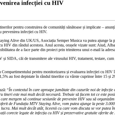
enirea infecției cu HIV
tinerilor pentru construirea de comunități sănătoase și implicate – a
u prevenirea infecției cu HIV.
 Staying Alive din UK/US, Asociația Semper Musica va putea ajunge la pe
 cu HIV din rândul acestora. Anul acesta, orașele vizate sunt: Aiud, Alb
ibilitatea de a face parte din proiect prin trimiterea unui e-mail la ad
V și SIDA, căi de transmitere ale virusului HIV, tratament, testare, cum 
rm Compartimentului pentru monitorizarea și evaluarea infecției cu HIV î
,5% au fost depistate în rândul tinerilor cu vârste cuprinse între 15 și 2
ză: “
În contextul în care aproape jumătate din cazurile noi de infecție c
tineri este mai mult decât necesară. Trebuie să facem tot ce este posibi
în care mergem să continue sesiunile de prevenire HIV sau să organizăm
stic oferit de Fundația MTV Staying Alive, vom putea ajunge la peste 3.0
lucra. Mai mult decât atât, liceenii cu care vom discuta se vor putea î
ații corecte legate de infecția cu HIV și prezervative gratuite oferite 