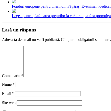
Fonduri europene pentru tinerii din Făgăraș. Eveniment dedicat c
Legea pentru plafonarea prețurilor la carburanți a fost promulga
Lasă un răspuns
Adresa ta de email nu va fi publicată.
Câmpurile obligatorii sunt marc
Comentariu
*
Nume
*
Email
*
Site web