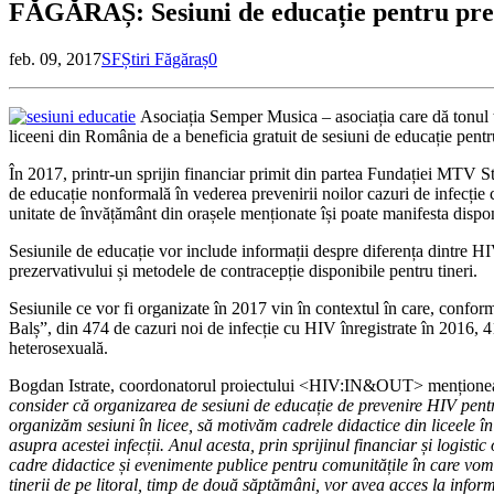
FĂGĂRAȘ: Sesiuni de educație pentru prev
feb. 09, 2017
SF
Știri Făgăraș
0
Asociația Semper Musica – asociația care dă tonul 
liceeni din România de a beneficia gratuit de sesiuni de educație pentr
În 2017, printr-un sprijin financiar primit din partea Fundației MTV
de educație nonformală în vederea prevenirii noilor cazuri de infecție
unitate de învățământ din orașele menționate își poate manifesta dispon
Sesiunile de educație vor include informații despre diferența dintre HI
prezervativului și metodele de contracepție disponibile pentru tineri.
Sesiunile ce vor fi organizate în 2017 vin în contextul în care, confo
Balș”, din 474 de cazuri noi de infecție cu HIV înregistrate în 2016, 41
heterosexuală.
Bogdan Istrate, coordonatorul proiectului <HIV:IN&OUT> menționea
consider că organizarea de sesiuni de educație de prevenire HIV pentru 
organizăm sesiuni în licee, să motivăm cadrele didactice din liceele 
asupra acestei infecții. Anul acesta, prin sprijinul financiar și logi
cadre didactice și evenimente publice pentru comunitățile în care vom 
tinerii de pe litoral, timp de două săptămâni, vor avea acces la inform