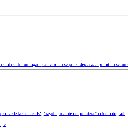
perat pentru un făgărășean care nu se putea deplasa: a primit un scaun c
, se vede la Cetatea Făgărașului, înainte de premiera în cinematografe
cție