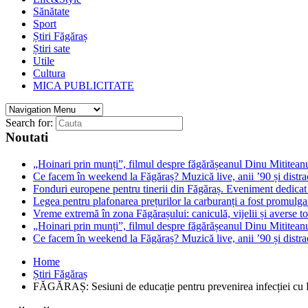
Sănătate
Sport
Știri Făgăraș
Știri sate
Utile
Cultura
MICA PUBLICITATE
Search for:
Noutati
„Hoinari prin munți”, filmul despre făgărășeanul Dinu Mititeanu
Ce facem în weekend la Făgăraș? Muzică live, anii ’90 și distra
Fonduri europene pentru tinerii din Făgăraș. Eveniment dedicat c
Legea pentru plafonarea prețurilor la carburanți a fost promulga
Vreme extremă în zona Făgărașului: caniculă, vijelii și averse to
„Hoinari prin munți”, filmul despre făgărășeanul Dinu Mititeanu
Ce facem în weekend la Făgăraș? Muzică live, anii ’90 și distra
Home
Știri Făgăraș
FĂGĂRAȘ: Sesiuni de educație pentru prevenirea infecției cu