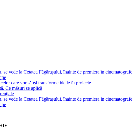
, se vede la Cetatea Făgărașului, înainte de premiera în cinematografe
cție
elor care vor să își transforme ideile în proiecte
tă. Ce măsuri se aplică
rențiale
, se vede la Cetatea Făgărașului, înainte de premiera în cinematografe
cție
 HIV