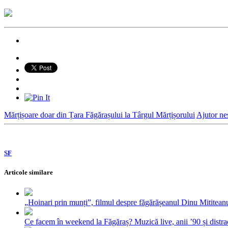
Mărțișoare doar din Țara Făgărașului la Târgul Mărțișorului
Ajutor nes
SF
Articole similare
„Hoinari prin munți”, filmul despre făgărășeanul Dinu Mititeanu
Ce facem în weekend la Făgăraș? Muzică live, anii ’90 și distra