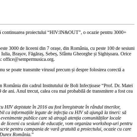
nunță continuarea proiectului “HIV:IN&OUT”, o ocazie pentru 3000+
ste 3000 de liceeni din 7 orașe, din România, cu peste 100 de sesiuni
a Iulia, Brașov, Făgăraș, Sebeș, Sfântu Gheorghe și Sighișoara. Orice
resa: office@sempermusica.org.
nu se poate transmite virusul precum și despre folosirea corectă a
n România din cadrul Institutului de Boli Infecțioase “Prof. Dr. Matei
9 de ani. Anul trecut, calea cea mai probabilă de transmitere a fost cea
u HIV depistate în 2016 au fost înregistrate în rândul tinerilor,
l ca informațiile legate de infecția cu HIV să ajungă la tineri: să
 evenimente publice care să atragă atenția comunităților locale
00 de liceeni cu sesiuni de educație, vom organiza workshop-uri pentru
nscrie pentru campania de vară gratuită a proiectului, ocazie cu care
de Durex România.
”