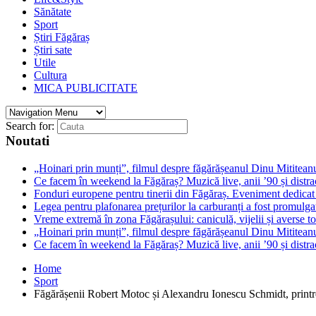
Sănătate
Sport
Știri Făgăraș
Știri sate
Utile
Cultura
MICA PUBLICITATE
Search for:
Noutati
„Hoinari prin munți”, filmul despre făgărășeanul Dinu Mititeanu
Ce facem în weekend la Făgăraș? Muzică live, anii ’90 și distra
Fonduri europene pentru tinerii din Făgăraș. Eveniment dedicat c
Legea pentru plafonarea prețurilor la carburanți a fost promulga
Vreme extremă în zona Făgărașului: caniculă, vijelii și averse to
„Hoinari prin munți”, filmul despre făgărășeanul Dinu Mititeanu
Ce facem în weekend la Făgăraș? Muzică live, anii ’90 și distra
Home
Sport
Făgărășenii Robert Motoc și Alexandru Ionescu Schmidt, printre