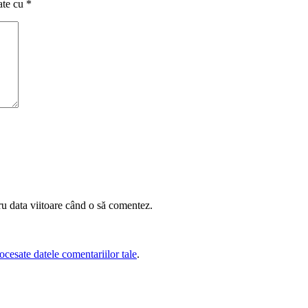
ate cu
*
ru data viitoare când o să comentez.
cesate datele comentariilor tale
.