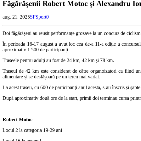
Făgărășenii Robert Motoc și Alexandru Ion
aug. 21, 2025
SF
Sport
0
Doi făgărășeni au reușit performanțe grozave la un concurs de ciclism
În perioada 16-17 august a avut loc cea de-a 11-a ediție a concursului
aproximativ 1.500 de participanți.
Traseele pentru adulți au fost de 24 km, 42 km și 78 km.
Traseul de 42 km este considerat de către organoizatori ca fiind un
alimentare și se desfășoară pe un teren mai variat.
La acest traseu, cu 600 de participanți anul acesta, s-au înscris și 
După aproximativ două ore de la start, primii doi terminau cursa printre
Robert Motoc
Locul 2 la categoria 19-29 ani
Locul 16 la general