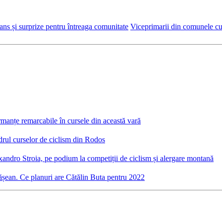
ns și surprize pentru întreaga comunitate
Viceprimarii din comunele cu 
rmanțe remarcabile în cursele din această vară
cadrul curselor de ciclism din Rodos
lexandro Stroia, pe podium la competiții de ciclism și alergare montană
rășean. Ce planuri are Cătălin Buta pentru 2022