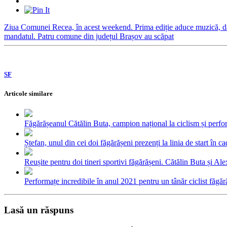
Ziua Comunei Recea, în acest weekend. Prima ediție aduce muzică, da
mandatul. Patru comune din județul Brașov au scăpat
SF
Articole similare
Făgărășeanul Cătălin Buta, campion național la ciclism și perfo
Ștefan, unul din cei doi făgărășeni prezenți la linia de start în 
Reușite pentru doi tineri sportivi făgărășeni. Cătălin Buta și A
Performațe incredibile în anul 2021 pentru un tânăr ciclist făgă
Lasă un răspuns