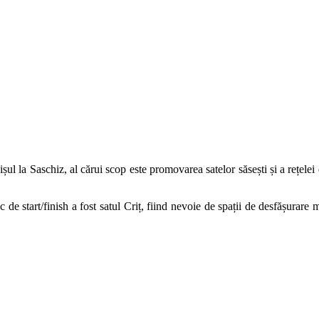
șul la Saschiz, al cărui scop este promovarea satelor săsești și a rețelei
de start/finish a fost satul Criț, fiind nevoie de spații de desfășurare 