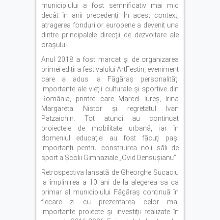
municipiului a fost semnificativ mai mic
decât în anii precedenți. În acest context,
atragerea fondurilor europene a devenit una
dintre principalele direcții de dezvoltare ale
orașului.
Anul 2018 a fost marcat și de organizarea
primei ediții a festivalului ArtFestin, eveniment
care a adus la Făgăraș personalități
importante ale vieții culturale și sportive din
România, printre care Marcel Iureș, Irina
Margareta Nistor și regretatul Ivan
Patzaichin. Tot atunci au continuat
proiectele de mobilitate urbană, iar în
domeniul educației au fost făcuți pași
importanți pentru construirea noii săli de
sport a Școlii Gimnaziale „Ovid Densușianu”.
Retrospectiva lansată de Gheorghe Sucaciu
la împlinirea a 10 ani de la alegerea sa ca
primar al municipiului Făgăraș continuă în
fiecare zi cu prezentarea celor mai
importante proiecte și investiții realizate în