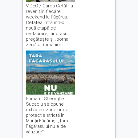
VIDEO / Garda Cetății a
revenit în fiecare
weekend la Făgăraș.
Cetatea intră într-o
nouă etapă de
restaurare, iar orașul
pregătește și „borna
zero” a României
Primarul Gheorghe
Sucaciu se opune
extinderii zonelor de
protecție strictă în
Munții Făgăraș. „Țara
Făgărașului nu e de
vânzare”