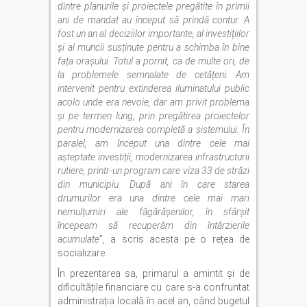
dintre planurile și proiectele pregătite în primii
ani de mandat au început să prindă contur. A
fost un an al deciziilor importante, al investițiilor
și al muncii susținute pentru a schimba în bine
fața orașului. Totul a pornit, ca de multe ori, de
la problemele semnalate de cetățeni. Am
intervenit pentru extinderea iluminatului public
acolo unde era nevoie, dar am privit problema
și pe termen lung, prin pregătirea proiectelor
pentru modernizarea completă a sistemului. În
paralel, am început una dintre cele mai
așteptate investiții, modernizarea infrastructurii
rutiere, printr-un program care viza 33 de străzi
din municipiu. După ani în care starea
drumurilor era una dintre cele mai mari
nemulțumiri ale făgărășenilor, în sfârșit
începeam să recuperăm din întârzierile
acumulate
”, a scris acesta pe o rețea de
socializare.
În prezentarea sa, primarul a amintit și de
dificultățile financiare cu care s-a confruntat
administrația locală în acel an, când bugetul