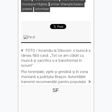
municipiul Făgăraș
primar Gheorghe Sucaciu
proiecte
schimbare
FOTO / Incendiu la Săsciori: o bunică a
rămas fără casă. „Tot ce am clădit cu
muncă și sacrificii s-a transformat în
scrum”
Ploi torențiale, vijelii și grindină și în zona
montană a județului Brașov. Autoritățile
transmit recomandări pentru populație
SF