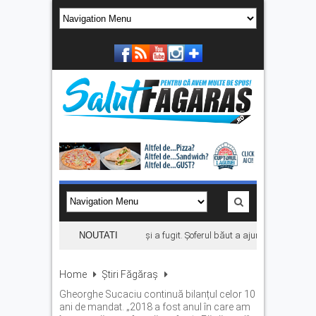
A provocat un accident pe DN1 și a fugit. Șoferul băut a ajuns în arest
NOUTATI
Concer
Home
Știri Făgăraș
Gheorghe Sucaciu continuă bilanțul celor 10
ani de mandat. „2018 a fost anul în care am