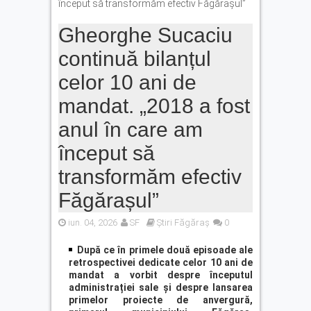
început să transformăm efectiv Făgărașul”
Gheorghe Sucaciu
continuă bilanțul
celor 10 ani de
mandat. „2018 a fost
anul în care am
început să
transformăm efectiv
Făgărașul”
iun. 04, 2026
SF
Știri Făgăraș
0
După ce în primele două episoade ale
retrospectivei dedicate celor 10 ani de
mandat a vorbit despre începutul
administrației sale și despre lansarea
primelor proiecte de anvergură,