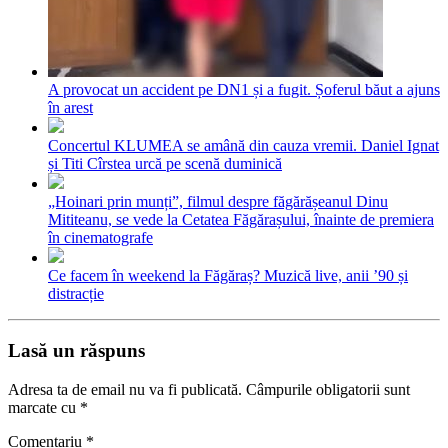
A provocat un accident pe DN1 și a fugit. Șoferul băut a ajuns
în arest
Concertul KLUMEA se amână din cauza vremii. Daniel Ignat
și Titi Cîrstea urcă pe scenă duminică
„Hoinari prin munți”, filmul despre făgărășeanul Dinu
Mititeanu, se vede la Cetatea Făgărașului, înainte de premiera
în cinematografe
Ce facem în weekend la Făgăraș? Muzică live, anii ’90 și
distracție
Lasă un răspuns
Adresa ta de email nu va fi publicată.
Câmpurile obligatorii sunt
marcate cu
*
Comentariu
*