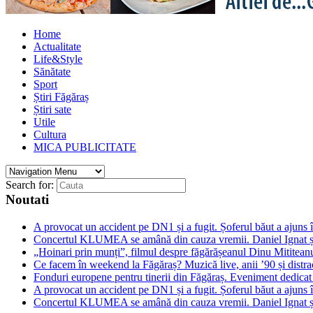
Home
Actualitate
Life&Style
Sănătate
Sport
Știri Făgăraș
Știri sate
Utile
Cultura
MICA PUBLICITATE
Search for:
Noutati
A provocat un accident pe DN1 și a fugit. Șoferul băut a ajuns î
Concertul KLUMEA se amână din cauza vremii. Daniel Ignat și 
„Hoinari prin munți”, filmul despre făgărășeanul Dinu Mititeanu
Ce facem în weekend la Făgăraș? Muzică live, anii ’90 și distra
Fonduri europene pentru tinerii din Făgăraș. Eveniment dedicat c
A provocat un accident pe DN1 și a fugit. Șoferul băut a ajuns î
Concertul KLUMEA se amână din cauza vremii. Daniel Ignat și 