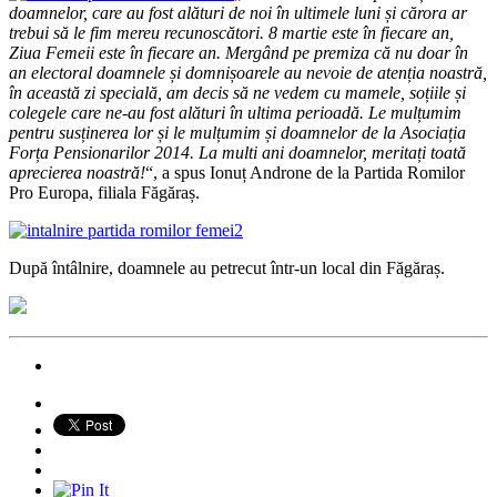
doamnelor, care au fost alături de noi în ultimele luni și cărora ar
trebui să le fim mereu recunoscători. 8 martie este în fiecare an,
Ziua Femeii este în fiecare an. Mergând pe premiza că nu doar în
an electoral doamnele și domnișoarele au nevoie de atenția noastră,
în această zi specială, am decis să ne vedem cu mamele, soțiile și
colegele care ne-au fost alături în ultima perioadă. Le mulțumim
pentru susținerea lor și le mulțumim și doamnelor de la Asociația
Forța Pensionarilor 2014. La multi ani doamnelor, meritați toată
aprecierea noastră!
“, a spus Ionuț Androne de la Partida Romilor
Pro Europa, filiala Făgăraș.
După întâlnire, doamnele au petrecut într-un local din Făgăraș.